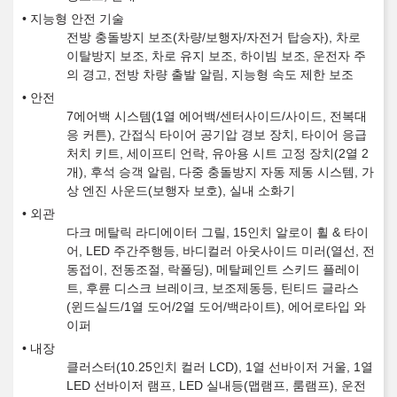
지능형 안전 기술
전방 충돌방지 보조(차량/보행자/자전거 탑승자), 차로
이탈방지 보조, 차로 유지 보조, 하이빔 보조, 운전자 주
의 경고, 전방 차량 출발 알림, 지능형 속도 제한 보조
안전
7에어백 시스템(1열 에어백/센터사이드/사이드, 전복대
응 커튼), 간접식 타이어 공기압 경보 장치, 타이어 응급
처치 키트, 세이프티 언락, 유아용 시트 고정 장치(2열 2
개), 후석 승객 알림, 다중 충돌방지 자동 제동 시스템, 가
상 엔진 사운드(보행자 보호), 실내 소화기
외관
다크 메탈릭 라디에이터 그릴, 15인치 알로이 휠 & 타이
어, LED 주간주행등, 바디컬러 아웃사이드 미러(열선, 전
동접이, 전동조절, 락폴딩), 메탈페인트 스키드 플레이
트, 후륜 디스크 브레이크, 보조제동등, 틴티드 글라스
(윈드실드/1열 도어/2열 도어/백라이트), 에어로타입 와
이퍼
내장
클러스터(10.25인치 컬러 LCD), 1열 선바이저 거울, 1열
LED 선바이저 램프, LED 실내등(맵램프, 룸램프), 운전