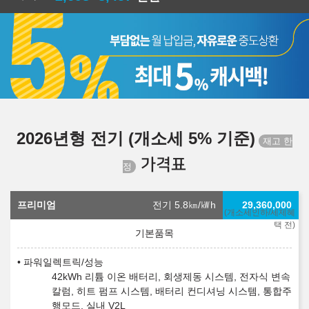
2026년형 전기 (개소세 5% 기준)
가격표
프리미엄
전기 5.8
㎞/㎾h
29,360,000
(개소세인하/세제혜
택 전)
파워일렉트릭/성능
42kWh 리튬 이온 배터리, 회생제동 시스템, 전자식 변속
칼럼, 히트 펌프 시스템, 배터리 컨디셔닝 시스템, 통합주
행모드, 실내 V2L