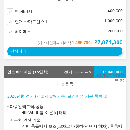
400,000
밴 패키지
1,000,000
현대 스마트센스Ⅰ
200,000
하이패스
27,874,300
1,485,700
(개소세인하/세제혜택
)
견적내기
인스퍼레이션 (15인치)
전기 5.6
㎞/㎾h
33,040,000
(개소세인하/세제혜
택 전)
2026년형 전기 (개소세 5% 기준) 프리미엄 기본 품목 및
파워일렉트릭/성능
49kWh 리튬 이온 배터리
지능형 안전 기술
전방 충돌방지 보조(교차로 대향차/정면 대향차), 후측방