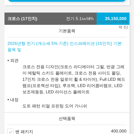
크로스 (17인치)
전기 5.1
㎞/㎾h
35,150,000
(개소세인하/세제혜
택 전)
2026년형 전기 (개소세 5% 기준) 인스퍼레이션 (15인치) 기본
품목 및
외관
크로스 전용 디자인(크로스 라디에이터 그릴, 반광 그레
이 메탈릭 스키드 플레이트, 크로스 전용 사이드 몰딩,
17인치 크로스 전용 알로이 휠 & 타이어), Full LED 헤드
램프(프로젝션 타입), 루프랙, LED 리어콤비램프, LED
보조제동등, LED 라이선스 플레이트
내장
도트 패턴 리얼 프린팅 도어 가니쉬
400,000
밴 패키지