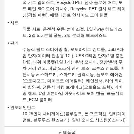
석 시트 암레스트, Recycled PET 원사 플로어 매트, 도
트 패턴 BIO 도어 가니쉬, Recycled PET 원사 헤드 라이
닝(픽셀 패턴), 메탈페인트 인사이드 도어 핸들
시트
직물 시트, 운전석 수동 높이 조절, 1열 4way 헤드레스
트, 2열 5:5 분할 폴딩, 2열 분리형 헤드레스트
편의
수동식 틸트 스티어링 휠, 오토라이트 컨트롤, USB A타
입 단자(데이터 전송용 1개), USB C타입 단자(1열 충전
1개), 파워 아웃렛(1열 1개), 후방 모니터, 전방/후방 주
차 거리 경고, 페달 오조작 안전 보조, 크루즈 컨트롤, 버
튼시동 & 스마트키, 스마트키 원격시동, 풀오토 에어컨
(오토디포그, 마이크로 에어필터), 레인센서, 리어 와이
퍼 & 와셔, 전동식 파킹 브레이크(오토홀드 포함), 커버
링 쉘프, 1열 버튼타입 아웃사이드 도어 핸들, 패들쉬프
트, ECM 룸미러
인포테인먼트
10.25인치 내비게이션(블루링크, 폰 프로젝션, 인카페이
먼트, 블루투스 핸즈프리), 일반 오디오 시스템(6스피커)