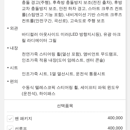
충돌 경고(주행), 후측방 충돌방지 보조(전진 출차), 후방
교차 충돌방지 보조, 안전 하차 경고, 스마트 크루즈 컨트
롤(스탑앤고 기능 포함), 내비게이션 기반 스마트 크루즈
컨트롤(안전구간, 곡선로), 고속도로 주행 보조
외관
바디컬러 아웃사이드 미러(LED 방향지시등), 유광 아크
릴 라디에이터 그릴
내장
천연가죽 스티어링 휠(열선 포함), 앰비언트 무드램프,
인조가죽 적용 내장(도어 암레스트, 센터 콘솔)
시트
인조가죽 시트, 1열 열선시트, 운전석 통풍시트
편의
수동식 텔레스코픽 스티어링 휠, 세이프티 파워 윈도우
(운전석), 하이패스
400,000
밴 패키지
400,000
선루프