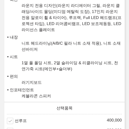
라운지 전용 디자인(라운지 라디에이터 그릴, 라운지 클
래딩/사이드 몰딩(미디엄 메탈릭 도장), 17인치 라운지
전용 알로이 휠 & 타이어), 루프랙, Full LED 헤드램프(프
로젝션 타입), LED 리어콤비램프, LED 보조제동등, LED
라이선스 플레이트
내장
니트 헤드라이닝(A/B/C 필라 니트 소재 적용), 니트 소재
선바이저
시트
1열 풀 폴딩 시트, 2열 슬라이딩 & 리클라이닝 시트, 천
연가죽 시트(메인부+숄더부)
편의
러기지보드
인포테인먼트
케블라콘 스피커
400,000
선루프