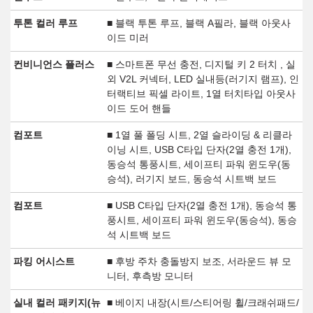
투톤 컬러 루프
■ 블랙 투톤 루프, 블랙 A필라, 블랙 아웃사
이드 미러
컨비니언스 플러스
■ 스마트폰 무선 충전, 디지털 키 2 터치 , 실
외 V2L 커넥터, LED 실내등(러기지 램프), 인
터랙티브 픽셀 라이트, 1열 터치타입 아웃사
이드 도어 핸들
컴포트
■ 1열 풀 폴딩 시트, 2열 슬라이딩 & 리클라
이닝 시트, USB C타입 단자(2열 충전 1개),
동승석 통풍시트, 세이프티 파워 윈도우(동
승석), 러기지 보드, 동승석 시트백 보드
컴포트
■ USB C타입 단자(2열 충전 1개), 동승석 통
풍시트, 세이프티 파워 윈도우(동승석), 동승
석 시트백 보드
파킹 어시스트
■ 후방 주차 충돌방지 보조, 서라운드 뷰 모
니터, 후측방 모니터
실내 컬러 패키지(뉴
■ 베이지 내장(시트/스티어링 휠/크래쉬패드/