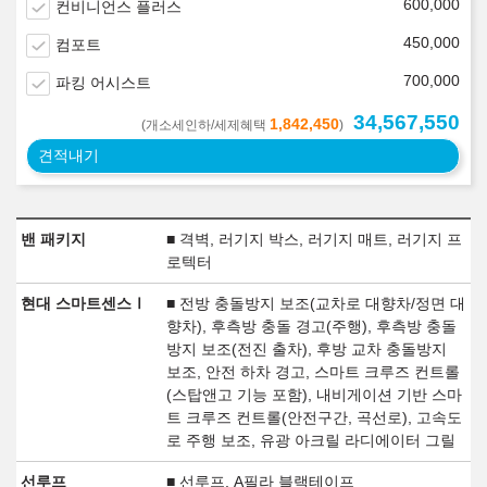
600,000
컨비니언스 플러스
450,000
컴포트
700,000
파킹 어시스트
34,567,550
1,842,450
(개소세인하/세제혜택
)
견적내기
밴 패키지
■ 격벽, 러기지 박스, 러기지 매트, 러기지 프
로텍터
현대 스마트센스Ⅰ
■ 전방 충돌방지 보조(교차로 대향차/정면 대
향차), 후측방 충돌 경고(주행), 후측방 충돌
방지 보조(전진 출차), 후방 교차 충돌방지
보조, 안전 하차 경고, 스마트 크루즈 컨트롤
(스탑앤고 기능 포함), 내비게이션 기반 스마
트 크루즈 컨트롤(안전구간, 곡선로), 고속도
로 주행 보조, 유광 아크릴 라디에이터 그릴
선루프
■ 선루프, A필라 블랙테이프