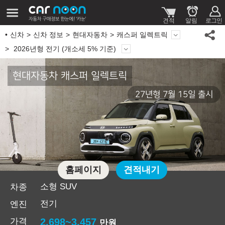
신차
신차 정보
현대자동차
캐스퍼 일렉트릭
2026년형 전기 (개소세 5% 기준)
현대자동차 캐스퍼 일렉트릭
27년형 7월 15일 출시
홈페이지
견적내기
소형 SUV
차종
전기
엔진
가격
2,698~3,457
만원