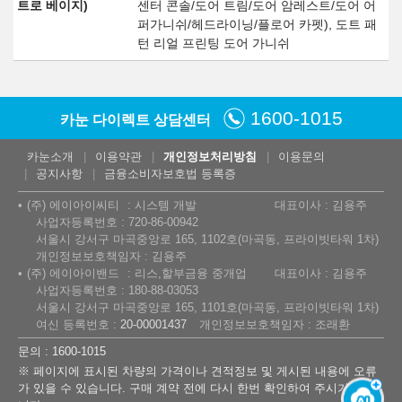
트로 베이지)
센터 콘솔/도어 트림/도어 암레스트/도어 어
퍼가니쉬/헤드라이닝/플로어 카펫), 도트 패
턴 리얼 프린팅 도어 가니쉬
1600-1015
카눈 다이렉트 상담센터
카눈소개
이용약관
개인정보처리방침
이용문의
공지사항
금융소비자보호법 등록증
(주) 에이아이씨티
시스템 개발
대표이사 : 김용주
사업자등록번호 : 720-86-00942
서울시 강서구 마곡중앙로 165, 1102호(마곡동, 프라이빗타워 1차)
개인정보보호책임자 : 김용주
(주) 에이아이밴드
리스,할부금융 중개업
대표이사 : 김용주
사업자등록번호 : 180-88-03053
서울시 강서구 마곡중앙로 165, 1101호(마곡동, 프라이빗타워 1차)
여신 등록번호 :
20-00001437
개인정보보호책임자 : 조래환
문의 : 1600-1015
※ 페이지에 표시된 차량의 가격이나 견적정보 및 게시된 내용에 오류
가 있을 수 있습니다. 구매 계약 전에 다시 한번 확인하여 주시기 바랍