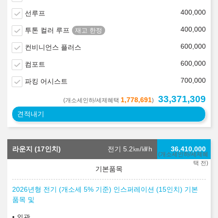
400,000
선루프
400,000
투톤 컬러 루프
600,000
컨비니언스 플러스
600,000
컴포트
700,000
파킹 어시스트
33,371,309
1,778,691
(개소세인하/세제혜택
)
견적내기
라운지 (17인치)
전기 5.2
㎞/㎾h
36,410,000
(개소세인하/세제혜
택 전)
2026년형 전기 (개소세 5% 기준) 인스퍼레이션 (15인치) 기본
품목 및
외관