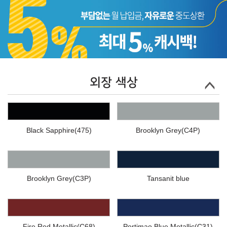
외장 색상
Black Sapphire(475)
Brooklyn Grey(C4P)
Brooklyn Grey(C3P)
Tansanit blue
Fire Red Metallic(C68)
Portimao Blue Metallic(C31)