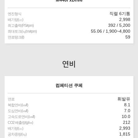
M440i xDrive
직렬 6기통
엔진형식
2,998
배기량(㏄)
392 / 5,200
최고출력(PS/rpm)
55.06 / 1,900~4,800
최대토크(㎏f.m/rpm)
59
연료탱크(ℓ)
연비
컴페티션 쿠페
휘발유
연료
8.1
복합연비(㎞/ℓ)
7.0
도심연비(㎞/ℓ)
10.0
고속도로연비(㎞/ℓ)
212
CO2 배출량(g/㎞)
2,993
배기량(㏄)
1,815
공차중량(㎏)