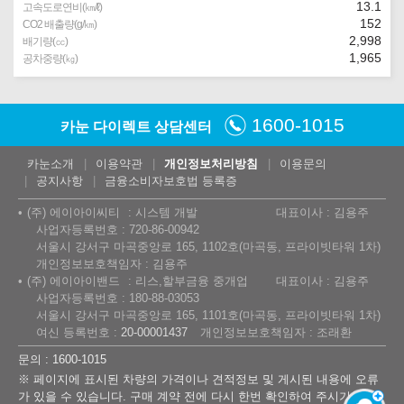
13.1
고속도로연비(㎞/ℓ)
152
CO2 배출량(g/㎞)
2,998
배기량(㏄)
1,965
공차중량(㎏)
1600-1015
카눈 다이렉트 상담센터
카눈소개
이용약관
개인정보처리방침
이용문의
공지사항
금융소비자보호법 등록증
(주) 에이아이씨티
시스템 개발
대표이사 : 김용주
사업자등록번호 : 720-86-00942
서울시 강서구 마곡중앙로 165, 1102호(마곡동, 프라이빗타워 1차)
개인정보보호책임자 : 김용주
(주) 에이아이밴드
리스,할부금융 중개업
대표이사 : 김용주
사업자등록번호 : 180-88-03053
서울시 강서구 마곡중앙로 165, 1101호(마곡동, 프라이빗타워 1차)
여신 등록번호 :
20-00001437
개인정보보호책임자 : 조래환
문의 : 1600-1015
※ 페이지에 표시된 차량의 가격이나 견적정보 및 게시된 내용에 오류
가 있을 수 있습니다. 구매 계약 전에 다시 한번 확인하여 주시기 바랍