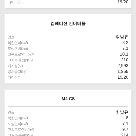
19/20
타이어(″)
컴페티션 컨버터블
휘발유
연료
8.2
복합연비(㎞/ℓ)
7.1
도심연비(㎞/ℓ)
10.1
고속도로연비(㎞/ℓ)
210
CO2 배출량(g/㎞)
2,993
배기량(㏄)
1,955
공차중량(㎏)
19/20
타이어(″)
M4 CS
휘발유
연료
8
복합연비(㎞/ℓ)
7.1
도심연비(㎞/ℓ)
9.7
고속도로연비(㎞/ℓ)
214
CO2 배출량(g/㎞)