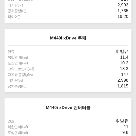
2,993
배기량(㏄)
1,765
공차중량(㎏)
19,20
타이어(″)
M440i xDrive 쿠페
휘발유
연료
11.4
복합연비(㎞/ℓ)
10.2
도심연비(㎞/ℓ)
13.3
고속도로연비(㎞/ℓ)
147
CO2 배출량(g/㎞)
2,998
배기량(㏄)
1,815
공차중량(㎏)
M440i xDrive 컨버터블
휘발유
연료
11
복합연비(㎞/ℓ)
9.8
도심연비(㎞/ℓ)