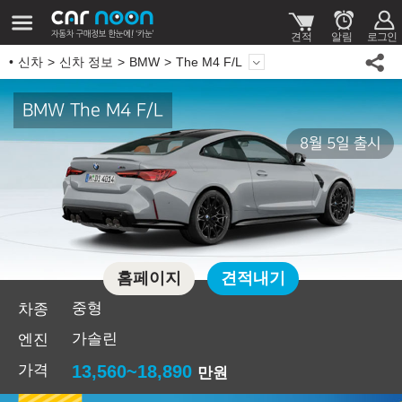
신차
신차 정보
BMW
The M4 F/L
BMW The M4 F/L
8월 5일 출시
홈페이지
견적내기
중형
차종
가솔린
엔진
가격
13,560~18,890
만원