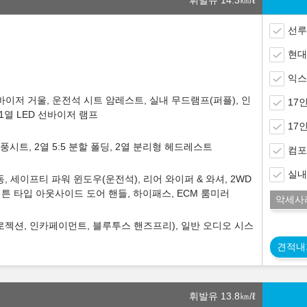
휘발유 14.3
㎞/ℓ
선루
현대
익스
바이저 거울, 운전석 시트 암레스트, 실내 무드램프(퍼플), 인
17
1열 LED 선바이저 램프
17
풍시트, 2열 5:5 분할 폴딩, 2열 분리형 헤드레스트
컴포
실내
 세이프티 파워 윈도우(운전석), 리어 와이퍼 & 와셔, 2WD
버튼 타입 아웃사이드 도어 핸들, 하이패스, ECM 룸미러
악세사
프로젝션, 인카페이먼트, 블루투스 핸즈프리), 일반 오디오 시스
견적내
휘발유 13.8
㎞/ℓ