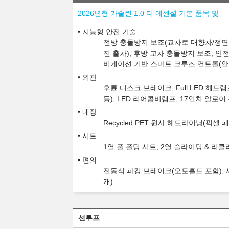
2026년형 가솔린 1.0 디 에센셜 기본 품목 및
지능형 안전 기술
전방 충돌방지 보조(교차로 대향차/정면 
진 출차), 후방 교차 충돌방지 보조, 안
비게이션 기반 스마트 크루즈 컨트롤(안
외관
후륜 디스크 브레이크, Full LED 헤
등), LED 리어콤비램프, 17인치 알로이
내장
Recycled PET 원사 헤드라이닝(픽셀 
시트
1열 풀 폴딩 시트, 2열 슬라이딩 & 리
편의
전동식 파킹 브레이크(오토홀드 포함), 세
개)
선루프