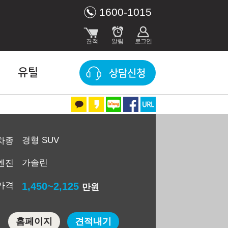
1600-1015
유틸
상담신청
경형 SUV
차종
가솔린
엔진
가격
1,450~2,125
만원
홈페이지
견적내기