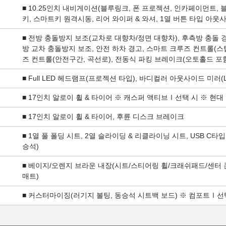
■ 10.25인치 내비게이션(블루링크, 폰 프로젝션, 인카페이먼트, 
키, 스마트키 원격시동, 리어 와이퍼 & 와셔, 1열 버튼 타입 아웃
■ 전방 충돌방지 보조(교차로 대향차/정면 대향차), 후측방 충돌 경
방 교차 충돌방지 보조, 안전 하차 경고, 스마트 크루즈 컨트롤(스
즈 컨트롤(안전구간, 곡선로), 전동식 파킹 브레이크(오토홀드 포함
■ Full LED 헤드램프(프로젝션 타입), 바디컬러 아웃사이드 미러
■ 17인치 알로이 휠 & 타이어 ※ 캐스퍼 액티브Ⅰ선택 시 ※ 현
■ 17인치 알로이 휠 & 타이어, 후륜 디스크 브레이크
■ 1열 풀 폴딩 시트, 2열 슬라이딩 & 리클라이닝 시트, USB C타
승석)
■ 베이지/오렌지 브라운 내장(시트/스티어링 휠/크래쉬패드/센터
매트)
■ 커스터마이징(러기지 볼팅, 동승석 시트백 보드) ※ 컴포트Ⅰ선