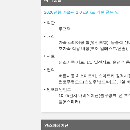
디 에센셜
2026년형 가솔린 1.0 스마트 기본 품목 및
외관
루프랙
내장
가죽 스티어링 휠(열선포함), 동승석 선
조가죽 적용 내장(도어 암레스트/콘솔), 
시트
인조가죽 시트, 1열 열선시트, 운전석 통
편의
버튼시동 & 스마트키, 스마트키 원격시동,
험로주행모드(스노우/샌드/머드), 1열 
인포테인먼트
10.25인치 내비게이션(블루링크, 폰 
템(6스피커)
인스퍼레이션