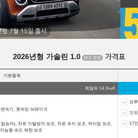
년형 7월 15일 출시
2026년형 가솔린 1.0
가격표
기본품목
휘발유 14.3
㎞/ℓ
선루
자동변속기, 풋파킹 브레이크
인포
17
탑승자), 차로 이탈방지 보조, 차로 유지 보조, 하이빔 보조,
 지능형 속도 제한 보조