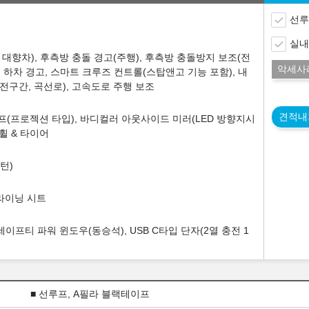
선루
실내
대향차), 후측방 충돌 경고(주행), 후측방 충돌방지 보조(전
악세사
전 하차 경고, 스마트 크루즈 컨트롤(스탑앤고 기능 포함), 내
전구간, 곡선로), 고속도로 주행 보조
견적내
드램프(프로젝션 타입), 바디컬러 아웃사이드 미러(LED 방향지시
 휠 & 타이어
패턴)
클라이닝 시트
이프티 파워 윈도우(동승석), USB C타입 단자(2열 충전 1
■ 선루프, A필라 블랙테이프