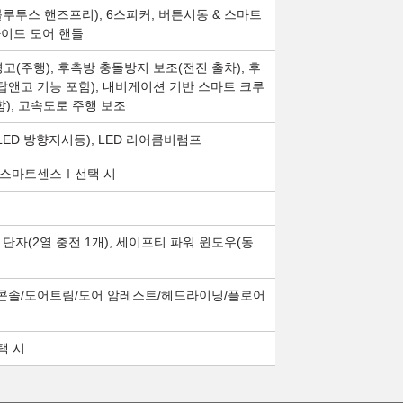
블루투스 핸즈프리), 6스피커, 버튼시동 & 스마트
사이드 도어 핸들
고(주행), 후측방 충돌방지 보조(전진 출차), 후
탑앤고 기능 포함), 내비게이션 기반 스마트 크루
), 고속도로 주행 보조
(LED 방향지시등), LED 리어콤비램프
대 스마트센스Ⅰ선택 시
입 단자(2열 충전 1개), 세이프티 파워 윈도우(동
 콘솔/도어트림/도어 암레스트/헤드라이닝/플로어
택 시