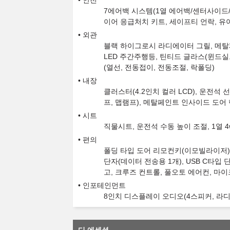
안전
7에어백 시스템(1열 에어백/센터사이드/
이어 응급처치 키트, 세이프티 언락, 유아
외관
블랙 하이그로시 라디에이터 그릴, 메탈페
LED 주간주행등, 틴티드 글라스(윈드실
(열선, 전동접이, 전동조절, 락폴딩)
내장
클러스터(4.2인치 컬러 LCD), 운전석 
프, 맵램프), 메탈페인트 인사이드 도어
시트
직물시트, 운전석 수동 높이 조절, 1열 4
편의
폴딩 타입 도어 리모컨키(이모빌라이저),
단자(데이터 전송용 1개), USB C타입 단
고, 크루즈 컨트롤, 풀오토 에어컨, 마이
인포테인먼트
8인치 디스플레이 오디오(4스피커, 라디오