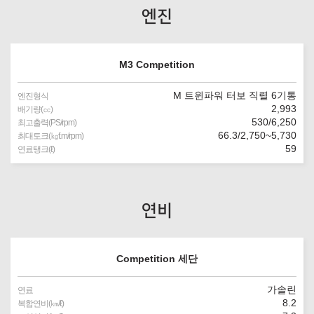
엔진
M3 Competition
M 트윈파워 터보 직렬 6기통
엔진형식
2,993
배기량(㏄)
530/6,250
최고출력(PS/rpm)
66.3/2,750~5,730
최대토크(㎏f.m/rpm)
59
연료탱크(ℓ)
연비
Competition 세단
가솔린
연료
8.2
복합연비(㎞/ℓ)