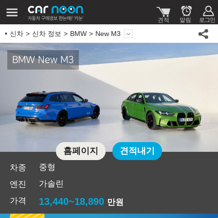
신차
신차 정보
BMW
New M3
BMW New M3
홈페이지
견적내기
중형
차종
가솔린
엔진
가격
13,440~18,890
만원