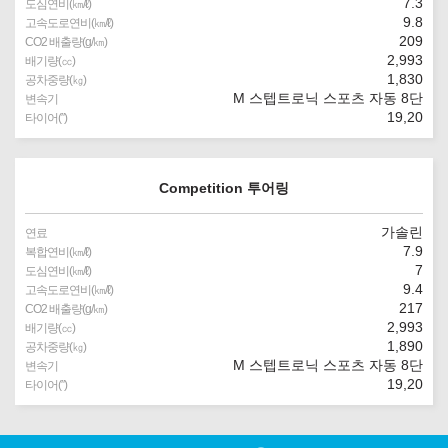
7.3
도심연비(㎞/ℓ)
9.8
고속도로연비(㎞/ℓ)
209
CO2 배출량(g/㎞)
2,993
배기량(㏄)
1,830
공차중량(㎏)
M 스텝트로닉 스포츠 자동 8단
변속기
19,20
타이어(″)
Competition 투어링
가솔린
연료
7.9
복합연비(㎞/ℓ)
7
도심연비(㎞/ℓ)
9.4
고속도로연비(㎞/ℓ)
217
CO2 배출량(g/㎞)
2,993
배기량(㏄)
1,890
공차중량(㎏)
M 스텝트로닉 스포츠 자동 8단
변속기
19,20
타이어(″)