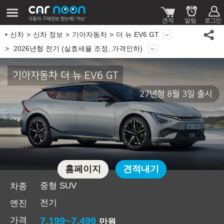
신차
신차 정보
기아자동차
더 뉴 EV6 GT
2026년형 전기 (실효세율 조정, 가격인하)
기아자동차 더 뉴 EV6 GT
27년형 8월 3일 출시
홈페이지
견적내기
중형 SUV
차종
전기
엔진
가격
7,199~7,499
만원