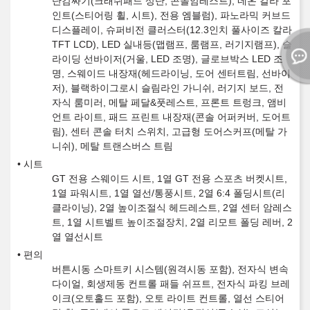
단감싸기(크래쉬패드 상단, 콘솔암레스트), 네온 칼라 포
인트(스티어링 휠, 시트), 전용 엠블럼), 파노라믹 커브드
디스플레이, 슈퍼비전 클러스터(12.3인치 풀사이즈 칼라
TFT LCD), LED 실내등(맵램프, 룸램프, 러기지램프), 슬
라이딩 선바이저(거울, LED 조명), 글로브박스 LED 조
명, 스웨이드 내장재(헤드라이닝, 도어 센터트림, 선바이
저), 블랙하이그로시 슬림라인 가니쉬, 러기지 보드, 전
자식 룸미러, 메탈 페달&풋레스트, 프론트 트렁크, 앰비
언트 라이트, 패드 프린트 내장재(콘솔 어퍼커버, 도어트
림), 센터 콘솔 터치 스위치, 고급형 도어스커프(메탈 가
니쉬), 메탈 트랜스버스 트림
시트
GT 전용 스웨이드 시트, 1열 GT 전용 스포츠 버켓시트,
1열 파워시트, 1열 열선/통풍시트, 2열 6:4 폴딩시트(리
클라이닝), 2열 높이조절식 헤드레스트, 2열 센터 암레스
트, 1열 시트벨트 높이조절장치, 2열 리모트 폴딩 레버, 2
열 열선시트
편의
버튼시동 스마트키 시스템(원격시동 포함), 전자식 변속
다이얼, 회생제동 컨트롤 패들 쉬프트, 전자식 파킹 브레
이크(오토홀드 포함), 오토 라이트 컨트롤, 열선 스티어