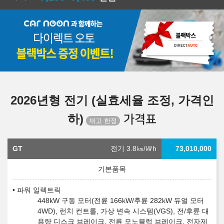
2026년형 전기 (실효세율 조정, 가격인
하)
가격표
GT
전기 3.8
㎞/㎾h
73,010,000
파워 일렉트릭
448kW 구동 모터(전륜 166kW/후륜 282kW 듀얼 모터
4WD), 런치 컨트롤, 가상 변속 시스템(VGS), 전/후륜 대
용량 디스크 브레이크, 전륜 모노블럭 브레이크, 전자제