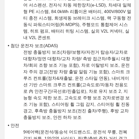
어 서스펜션, 전자식 차동 제한장치(e-LSD), 차세대 일체
형 PE 시스템, 84.0kWh 리튬이온 배터리, 400V/800V 멀
티 충전 시스템, 회생제동 브레이크 시스템, 랙 구동형 전
동식 파워스티어링(R-MDPS), 주행모드 통합제어 시스
템, 히트 펌프, 배터리 히팅 시스템, 실외 V2L 커넥터, 실
내 V2L 콘센트
첨단 운전자 보조(ADAS)
전방 충돌방지 보조(차량/보행자/자전거 탑승자/교차로
대향차/정면 대향차/교차 차량/ 측방 접근차/추월시 대향
차/회피 조향 보조 기능 포함), 차로 이탈방지 보조, 운전
자 주의 경고(전방 차량 출발 알림 기능 포함), 스마트 크
루즈 컨트롤(정차&재출발, 운전 스타일 연동), 내비게이
션 기반 스마트 크루즈 컨트롤(고속도로/자동차 전용도
로 內 안전구간/곡선로/진출입로), 차로 유지 보조 2, 지
능형 속도 제한 보조, 고속도로 주행 보조 2(차로변경 보
조 기능 포함), 스티어링 휠 그립 감지, 스티어링 휠 진동
경고, 후측방 충돌방지 보조(전진 출차/주행), 후방 교차
충돌방지 보조, 안전 하차 보조
안전
9에어백(운전석/동승석 어드밴스드, 운전석 무릎, 전복
감지 커튼, 1열/2열 사이드), 전/후/측방 주차 거리 경고,