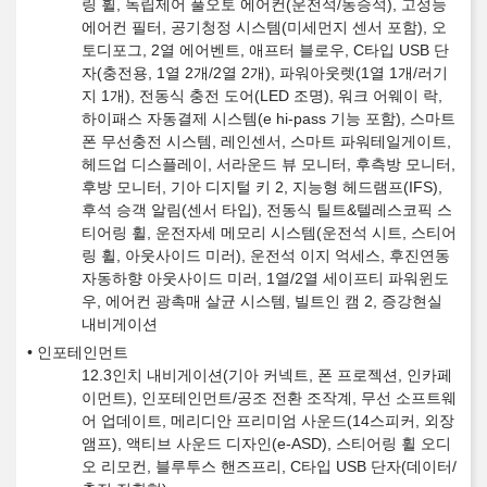
링 휠, 독립제어 풀오토 에어컨(운전석/동승석), 고성능
에어컨 필터, 공기청정 시스템(미세먼지 센서 포함), 오
토디포그, 2열 에어벤트, 애프터 블로우, C타입 USB 단
자(충전용, 1열 2개/2열 2개), 파워아웃렛(1열 1개/러기
지 1개), 전동식 충전 도어(LED 조명), 워크 어웨이 락,
하이패스 자동결제 시스템(e hi-pass 기능 포함), 스마트
폰 무선충전 시스템, 레인센서, 스마트 파워테일게이트,
헤드업 디스플레이, 서라운드 뷰 모니터, 후측방 모니터,
후방 모니터, 기아 디지털 키 2, 지능형 헤드램프(IFS),
후석 승객 알림(센서 타입), 전동식 틸트&텔레스코픽 스
티어링 휠, 운전자세 메모리 시스템(운전석 시트, 스티어
링 휠, 아웃사이드 미러), 운전석 이지 억세스, 후진연동
자동하향 아웃사이드 미러, 1열/2열 세이프티 파워윈도
우, 에어컨 광촉매 살균 시스템, 빌트인 캠 2, 증강현실
내비게이션
인포테인먼트
12.3인치 내비게이션(기아 커넥트, 폰 프로젝션, 인카페
이먼트), 인포테인먼트/공조 전환 조작계, 무선 소프트웨
어 업데이트, 메리디안 프리미엄 사운드(14스피커, 외장
앰프), 액티브 사운드 디자인(e-ASD), 스티어링 휠 오디
오 리모컨, 블루투스 핸즈프리, C타입 USB 단자(데이터/