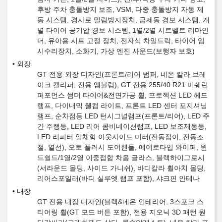
후방 주차 충돌방지 보조, VSM, 다중 충돌방지 자동 제
동 시스템, 경사로 밀림방지장치, 급제동 경보 시스템, 개
별 타이어 공기압 경보 시스템, 1열/2열 시트벨트 리마인
더, 유아용 시트 고정 장치, 전자식 차일드락, 타이어 임
시수리장치, 소화기, 가상 엔진 사운드(보행자 보호)
외장
GT 전용 외장 디자인(프론트/리어 범퍼, 네온 칼라 브레
이크 캘리퍼, 전용 엠블럼), GT 전용 255/40 R21 미쉐린
퍼포먼스 썸머 타이어&전면가공 휠, 프로젝션 LED 헤드
램프, 다이내믹 웰컴 라이트, 프론트 LED 센터 포지셔닝
램프, 순차점등 LED 턴시그널램프(프론트/리어), LED 주
간 주행등, LED 리어 콤비네이션램프, LED 보조제동등,
LED 리피터 일체형 아웃사이드 미러(전동접이, 전동조
절, 열선), 오토 플러시 도어핸들, 에어로타입 와이퍼, 윈
드쉴드/1열/2열 이중접합 차음 글라스, 블랙하이그로시
(서라운드 몰딩, 사이드 가니쉬), 바디칼라 휠아치 몰딩,
리어스포일러(바디 실루엣 램프 포함), 샤크핀 안테나
내장
GT 전용 내장 디자인(블랙&네온 인테리어, 3스포크 스
티어링 휠(GT 모드 버튼 포함), 전용 지오닉 3D 패턴 원