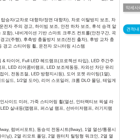
악세사
탑승자/교차로 대향차/정면 대향차), 차로 이탈방지 보조, 차
 운전자 주의 경고, 하이빔 보조, 안전 하차 보조, 후석 승객 알
견적내
 포함), 내비게이션 기반 스마트 크루즈 컨트롤(안전구간, 곡
 경고(주행), 후측방 충돌방지 보조(전진 출차), 후방 교차 충
동 경고 스티어링 휠, 운전자 모니터링 시스템
 타이어, Full LED 헤드램프(프로젝션 타입), LED 주간주
램프, LED 리어콤비램프, LED 보조제동등, 자외선 차단 유리
이, 전동조절, LED 방향지시등), 도어 포켓 라이팅(1열),
실드, 1/2열 도어), 리어 스포일러, 크롬 DLO 몰딩, 테일게
스 인사이드 미러, 가죽 스티어링 휠(열선, 인터랙티브 픽셀 라
 LED 실내등(맵램프, 퍼스널 램프, 선바이저램프, 러기지램
ay, 럼버서포트), 동승석 전동시트(8way), 1열 열선/통풍시
이닝), 2열 리모트 폴딩, 2열 원터치 틸팅형 워크인, 2열 열