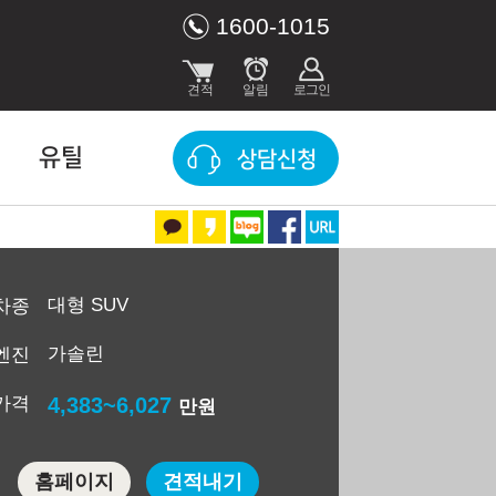
1600-1015
유틸
상담신청
대형 SUV
차종
가솔린
엔진
가격
4,383~6,027
만원
홈페이지
견적내기