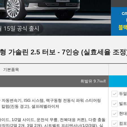
월 15일 공식 출시
년형 가솔린 2.5 터보 - 7인승 (실효세율 조정
기본품목
휘발유 9.7
㎞/ℓ
듀얼
단 자동변속기, ISG 시스템, 랙구동형 전동식 파워 스티어링
빌트
변속 칼럼(진동 경고), 셀프레벨라이저
현대
드, 1/2열 사이드, 운전석 무릎, 전복대응 커튼), 다중 충돌
컴포
(2열 2개, 3열 2개), 시트벨트 프리텐셔너(1/2/3열), 실