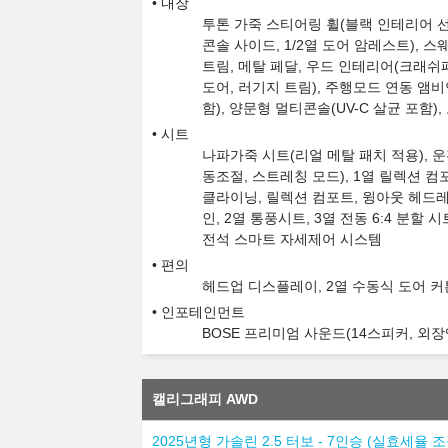
내장
투톤 가죽 스티어링 휠(블랙 인테리어 선
콘솔 사이드, 1/2열 도어 암레스트),
트림, 메탈 페달, 우드 인테리어(크래쉬
도어, 러기지 트림), 주행모드 연동 앰
함), 양문형 멀티콘솔(UV-C 살균 포함)
시트
나파가죽 시트(리얼 메탈 패치 적용), 운전
동조절, 스트레칭 모드), 1열 릴렉션 컴
클라이닝, 릴렉션 컴포트, 윙아웃 헤드레스
인, 2열 통풍시트, 3열 전동 6:4 분할 
전석 스마트 자세제어 시스템
편의
헤드업 디스플레이, 2열 수동식 도어 커튼
인포테인먼트
BOSE 프리미엄 사운드(14스피커, 외장
캘리그래피 AWD
2025년형 가솔린 2.5 터보 - 7인승 (실효세율