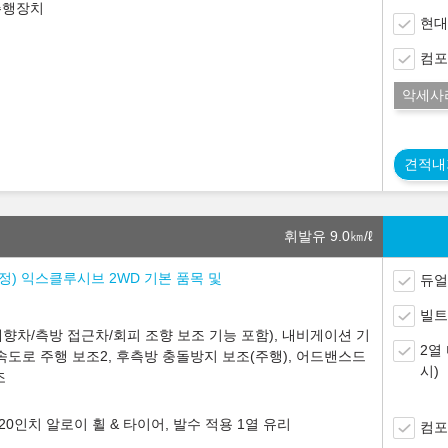
주행장치
현대
컴포
악세사
견적내
휘발유 9.0
㎞/ℓ
 조정) 익스클루시브 2WD 기본 품목 및
듀얼
빌트
향차/측방 접근차/회피 조향 보조 기능 포함), 내비게이션 기
2열
속도로 주행 보조2, 후측방 충돌방지 보조(주행), 어드밴스드
시)
조
0인치 알로이 휠 & 타이어, 발수 적용 1열 유리
컴포