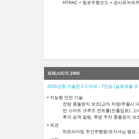
HTRAC + 험로주행모드 + 경사로저속
프레스티지 2WD
2025년형 가솔린 2.5 터보 - 7인승 (실효세율
지능형 안전 기술
전방 충돌방지 보조(교차 차량/추월시 대
반 스마트 크루즈 컨트롤(진출입로), 고
후석 승객 알림, 후방 주차 충돌방지 보
외관
히든라이팅 주간주행등/포지셔닝 램프, 2