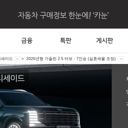
금융
특판
게시판
리세이드
2025년형 가솔린 2.5 터보 - 7인승 (실효세율 조정)
팰리세이드