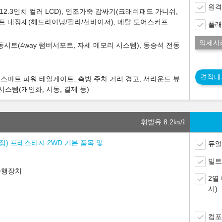
원격
2.3인치 컬러 LCD), 인조가죽 감싸기(크래쉬패드 가니쉬,
니트 내장재(헤드라이닝/필라/선바이저), 메탈 도어스커프
플래
악세사
시트(4way 럼버서포트, 자세 메모리 시스템), 동승석 전동
견적내
 스마트 파워 테일게이트, 측방 주차 거리 경고, 서라운드 뷰
시스템(개인화, 시동, 결제 등)
휘발유 8.2
㎞/ℓ
 조정) 프레스티지 2WD 기본 품목 및
듀얼
빌트
주행장치
2열
시)
컴포