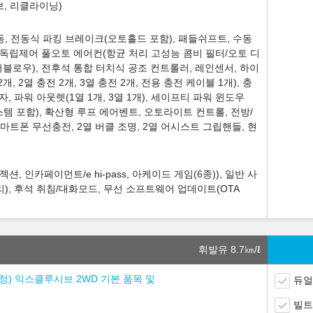
이브, 리클라이닝)
, 전동식 파킹 브레이크(오토홀드 포함), 패들쉬프트, 수동
존 독립제어 풀오토 에어컨(항균 처리 고성능 콤비 필터/오토 디
로우), 전후석 통합 터치식 공조 컨트롤러, 레인센서, 하이
2개, 2열 충전 2개, 3열 충전 2개, 전용 충전 케이블 1개), 충
, 파워 아웃렛(1열 1개, 3열 1개), 세이프티 파워 윈도우
시스템 포함), 확산형 루프 에어벤트, 오토라이트 컨트롤, 전방/
스마트폰 무선충전, 2열 버클 조명, 2열 어시스트 그립핸들, 현
, 인카페이먼트/e hi-pass, 아케이드 게임(6종)), 일반 사
), 후석 취침/대화모드, 무선 소프트웨어 업데이트(OTA
휘발유 8.7
㎞/ℓ
 조정) 익스클루시브 2WD 기본 품목 및
듀얼
빌트