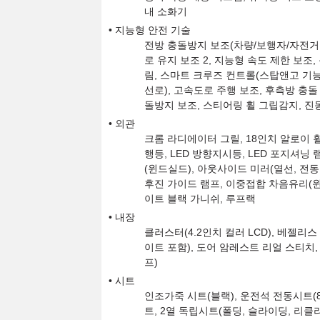
내 소화기
지능형 안전 기술
전방 충돌방지 보조(차량/보행자/자전거 
로 유지 보조 2, 지능형 속도 제한 보조,
림, 스마트 크루즈 컨트롤(스탑앤고 기능
선로), 고속도로 주행 보조, 후측방 충돌
돌방지 보조, 스티어링 휠 그립감지, 진
외관
크롬 라디에이터 그릴, 18인치 알로이 휠 &
행등, LED 방향지시등, LED 포지셔닝 
(윈드실드), 아웃사이드 미러(열선, 전동접
후진 가이드 램프, 이중접합 차음유리(윈드
이트 블랙 가니쉬, 루프랙
내장
클러스터(4.2인치 컬러 LCD), 베젤리
이트 포함), 도어 암레스트 리얼 스티치,
프)
시트
인조가죽 시트(블랙), 운전석 전동시트(8w
트, 2열 독립시트(폴딩, 슬라이딩, 리클라