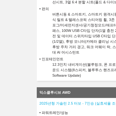
선시트, 3열 6:4 분할 시트(폴드 & 다
편의
버튼시동 & 스마트키, 스마트키 원격시동
식 틸트 & 텔레스코픽 스티어링 휠, 3
포그/미세먼지센서/공기청정모드/애프터블
패스, 100W USB C타입 단자(1열 충전 
전 및 데이터 스위치타입 USB C타입 단자
(1/2열), 후방 모니터(카메라 클리닝 
후방 주차 거리 경고, 워크 어웨이 락, 
대 AI 어시스턴트
인포테인먼트
12.3인치 내비게이션(블루링크, 폰 프로젝션
운드 시스템(8스피커, 블루투스 핸즈프리
Software Update)
익스클루시브 AWD
2025년형 가솔린 2.5 터보 - 7인승 (실효세율
파워트레인/성능