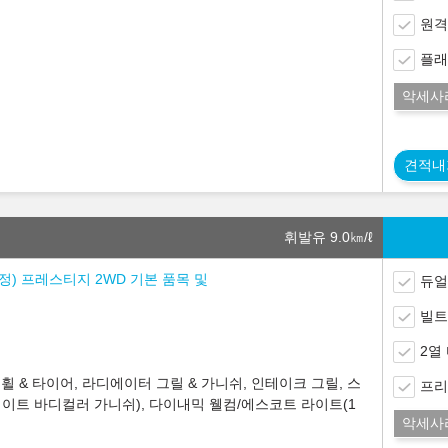
원격
플래
악세사
견적내
휘발유 9.0
㎞/ℓ
 조정) 프레스티지 2WD 기본 품목 및
듀얼
빌트
2열
 & 타이어, 라디에이터 그릴 & 가니쉬, 인테이크 그릴, 스
프리
이트 바디컬러 가니쉬), 다이내믹 웰컴/에스코트 라이트(1
악세사