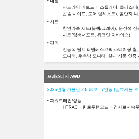
내장
파노라믹 커브드 디스플레이, 클러스터(1
콘솔 사이드, 도어 암레스트), 멜란지 
시트
천연가죽 시트(블랙/그레이), 운전석 전동
시트(럼버서포트, 워크인 디바이스)
편의
전동식 틸트 & 텔레스코픽 스티어링 휠,
모니터, 후측방 모니터, 실내 지문 인증 
프레스티지 AWD
2025년형 가솔린 2.5 터보 - 7인승 (실효세율
파워트레인/성능
HTRAC + 험로주행모드 + 경사로저속