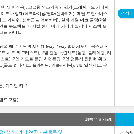
택 시 미적용), 고급형 인조가죽 감싸기(크래쉬패드 가니쉬,
견적내
 스웨이드 내장재(헤드라이닝/필라/선바이저), 메탈 트랜스버스
패드 가니쉬, 센터콘솔 어퍼커버), 실버 메탈 데코 몰딩(2열
비언트 무드램프, 디지털 센터 미러(카메라 클리닝 시스템 포
, 고급 카매트
석 에르고 모션 시트(18way, 4way 럼버서포트, 볼스터 전
포트 시트(레그레스트), 2열 전동 독립시트(폴딩, 슬라이딩, 리
트), 2열 리모트 폴딩 & 언폴딩, 2열 전동식 틸팅형 워크
시트(폴드 & 다이브, 슬라이딩, 리클라이닝), 3열 열선시트, 운
, 디지털 키 2
앰프 포함)
휘발유 8.2
㎞/ℓ
 조정) 캘리그래피 2WD 기본 품목 및
듀얼