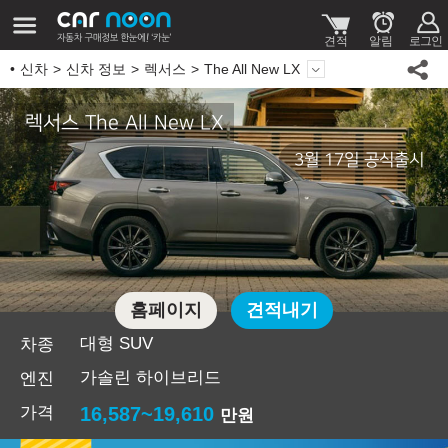
신차
신차 정보
렉서스
The All New LX
렉서스 The All New LX
3월 17일 공식출시
홈페이지
견적내기
대형 SUV
차종
가솔린 하이브리드
엔진
가격
16,587~19,610
만원