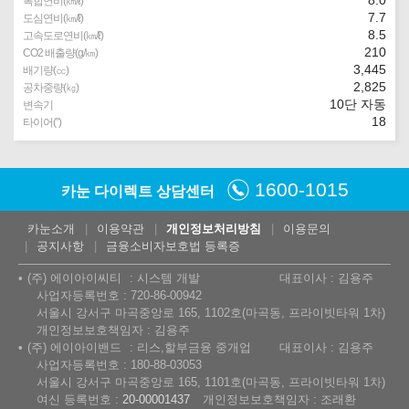
복합연비(㎞/ℓ)
7.7
도심연비(㎞/ℓ)
8.5
고속도로연비(㎞/ℓ)
210
CO2 배출량(g/㎞)
3,445
배기량(㏄)
2,825
공차중량(㎏)
10단 자동
변속기
18
타이어(″)
1600-1015
카눈 다이렉트 상담센터
카눈소개
이용약관
개인정보처리방침
이용문의
공지사항
금융소비자보호법 등록증
(주) 에이아이씨티
시스템 개발
대표이사 : 김용주
사업자등록번호 : 720-86-00942
서울시 강서구 마곡중앙로 165, 1102호(마곡동, 프라이빗타워 1차)
개인정보보호책임자 : 김용주
(주) 에이아이밴드
리스,할부금융 중개업
대표이사 : 김용주
사업자등록번호 : 180-88-03053
서울시 강서구 마곡중앙로 165, 1101호(마곡동, 프라이빗타워 1차)
여신 등록번호 :
20-00001437
개인정보보호책임자 : 조래환