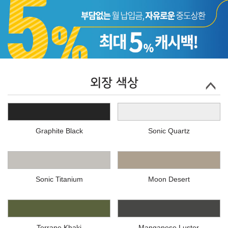
외장 색상
Graphite Black
Sonic Quartz
Sonic Titanium
Moon Desert
Terrane Khaki
Manganese Luster