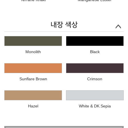
내장 색상
Monolith
Black
Sunflare Brown
Crimson
Hazel
White & DK.Sepia