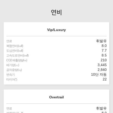
연비
Vip/Luxury
휘발유
연료
8.0
복합연비(㎞/ℓ)
7.7
도심연비(㎞/ℓ)
8.5
고속도로연비(㎞/ℓ)
210
CO2 배출량(g/㎞)
3,445
배기량(㏄)
2,840
공차중량(㎏)
10단 자동
변속기
22
타이어(″)
Overtrail
휘발유
연료
8.0