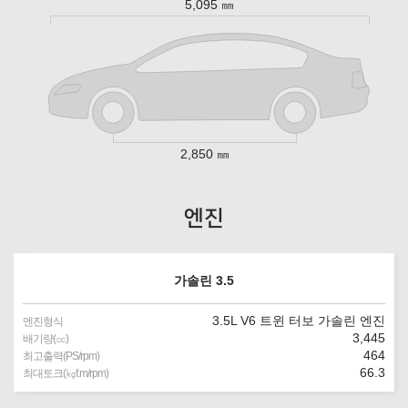
5,095 ㎜
2,850 ㎜
엔진
가솔린 3.5
3.5L V6 트윈 터보 가솔린 엔진
엔진형식
3,445
배기량(㏄)
464
최고출력(PS/rpm)
66.3
최대토크(㎏f.m/rpm)