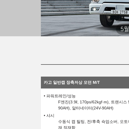
5월
카고 일반캡 장축저상 모던 M/T
파워트레인/성능
F엔진(3.9ℓ, 170ps/62kgf·m), 
90AH), 알터네이터(24V-90AH)
샤시
수동식 캡 틸팅, 전/후축 쇽업소버, 오토어드
재 적재함