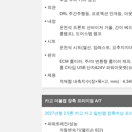
외관
DRL 주간주행등, 프로젝션 안개등, 아
내장
운전석 프론트 선바이저 거울, 간이 베드
룸램프), 도어스텝 램프
시트
운전석 시트(열선, 암레스트, 요추지지대
편의
ECM 룸미러, 주/야 변환형 룸미러 제외
룸 C타입 USB 단자&24V 파워아웃렛(
제원
적재함 내측치수(장×폭×고, mm) : 4,340x1
카고 더블캡 장축 프리미엄 A/T
2027년형 2.5톤 카고 카고 일반캡 장축저상 프
파워트레인/성능
자동변속기(앨리슨 6단)