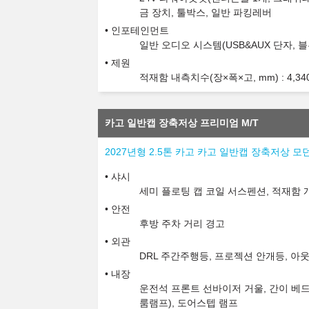
금 장치, 툴박스, 일반 파킹레버
인포테인먼트
일반 오디오 시스템(USB&AUX 단자, 
제원
적재함 내측치수(장×폭×고, mm) : 4,340x1
카고 일반캡 장축저상 프리미엄 M/T
2027년형 2.5톤 카고 카고 일반캡 장축저상 모던
샤시
세미 플로팅 캡 코일 서스펜션, 적재함 
안전
후방 주차 거리 경고
외관
DRL 주간주행등, 프로젝션 안개등, 아
내장
운전석 프론트 선바이저 거울, 간이 베드
룸램프), 도어스텝 램프