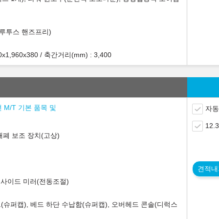
블루투스 핸즈프리)
,960x380 / 축간거리(mm) : 3,400
 M/T 기본 품목 및
자동
12
개폐 보조 장치(고상)
견적내
웃사이드 미러(전동조절)
(슈퍼캡), 베드 하단 수납함(슈퍼캡), 오버헤드 콘솔(디럭스