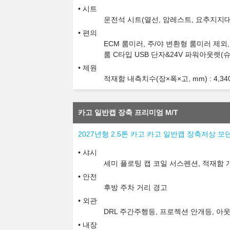
시트
운전석 시트(열선, 암레스트, 요추지지대
편의
ECM 룸미러, 주/야 변환형 룸미러 제외
룸 C타입 USB 단자&24V 파워아웃렛(
제원
적재함 내측치수(장×폭×고, mm) : 4,340x1
카고 일반캡 장축 프리미엄 M/T
2027년형 2.5톤 카고 카고 일반캡 장축저상 모던
샤시
세미 플로팅 캡 코일 서스펜션, 적재함 
안전
후방 주차 거리 경고
외관
DRL 주간주행등, 프로젝션 안개등, 아
내장