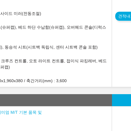
웃사이드 미러(전동조절)
견적내
(슈퍼캡), 베드 하단 수납함(슈퍼캡), 오버헤드 콘솔(디럭스
), 동승석 시트(시트백 독립식, 센터 시트백 콘솔 포함)
, 크루즈 컨트롤, 오토 라이트 컨트롤, 접이식 파킹레버, 베드
슈퍼캡)
,960x380 / 축간거리(mm) : 3,600
리미엄 M/T 기본 품목 및