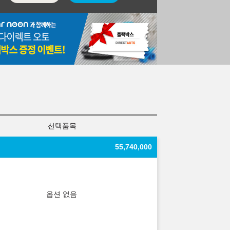
선택품목
55,740,000
옵션 없음