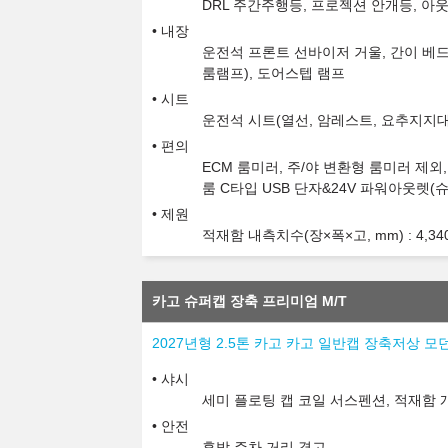
DRL 주간주행등, 프로젝션 안개등, 아
내장
운전석 프론트 선바이저 거울, 간이 베드
룸램프), 도어스텝 램프
시트
운전석 시트(열선, 암레스트, 요추지지대
편의
ECM 룸미러, 주/야 변환형 룸미러 제외
룸 C타입 USB 단자&24V 파워아웃렛(
제원
적재함 내측치수(장×폭×고, mm) : 4,340x1
카고 슈퍼캡 장축 프리미엄 M/T
2027년형 2.5톤 카고 카고 일반캡 장축저상 모던
샤시
세미 플로팅 캡 코일 서스펜션, 적재함 
안전
후방 주차 거리 경고