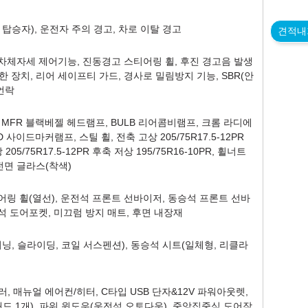
탑승자), 운전자 주의 경고, 차로 이탈 경고
견적내
 차체자세 제어기능, 진동경고 스티어링 휠, 후진 경고음 발생
한 장치, 리어 세이프티 가드, 경사로 밀림방지 기능, SBR(안
언락
 MFR 블랙베젤 헤드램프, BULB 리어콤비램프, 크롬 라디에
사이드마커램프, 스틸 휠, 전축 고상 205/75R17.5-12PR
 205/75R17.5-12PR 후축 저상 195/75R16-10PR, 휠너트
전면 글라스(착색)
티어링 휠(열선), 운전석 프론트 선바이저, 동승석 프론트 선바
석 도어포켓, 미끄럼 방지 매트, 후면 내장재
닝, 슬라이딩, 코일 서스펜션), 동승석 시트(일체형, 리클라
, 매뉴얼 에어컨/히터, C타입 USB 단자&12V 파워아웃렛,
패드 1개), 파워 윈도우(운전석 오토다운), 중앙집중식 도어잠