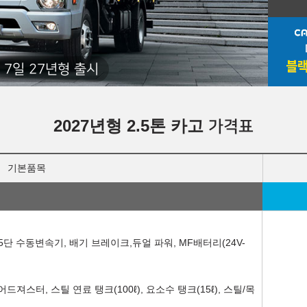
 7일 27년형 출시
2027년형 2.5톤 카고
가격표
기본품목
트랜시스 5단 수동변속기, 배기 브레이크,듀얼 파워, MF배터리(24V-
져스터, 스틸 연료 탱크(100ℓ), 요소수 탱크(15ℓ), 스틸/목