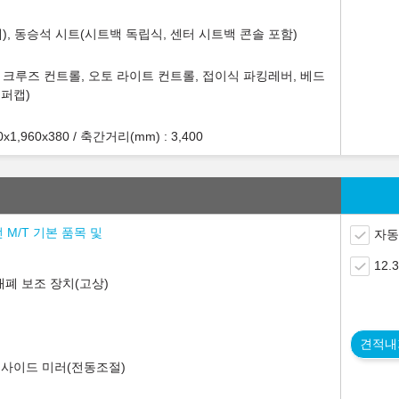
), 동승석 시트(시트백 독립식, 센터 시트백 콘솔 포함)
, 크루즈 컨트롤, 오토 라이트 컨트롤, 접이식 파킹레버, 베드
슈퍼캡)
,960x380 / 축간거리(mm) : 3,400
 M/T 기본 품목 및
자동
12
개폐 보조 장치(고상)
견적내
웃사이드 미러(전동조절)