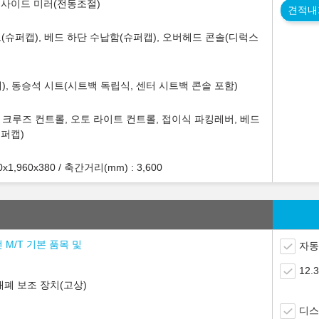
웃사이드 미러(전동조절)
견적내
(슈퍼캡), 베드 하단 수납함(슈퍼캡), 오버헤드 콘솔(디럭스
), 동승석 시트(시트백 독립식, 센터 시트백 콘솔 포함)
, 크루즈 컨트롤, 오토 라이트 컨트롤, 접이식 파킹레버, 베드
슈퍼캡)
,960x380 / 축간거리(mm) : 3,600
 M/T 기본 품목 및
자동
12
개폐 보조 장치(고상)
디스