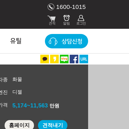
1600-1015
유틸
상담신청
화물
차종
디젤
엔진
가격
5,174~11,563
만원
홈페이지
견적내기