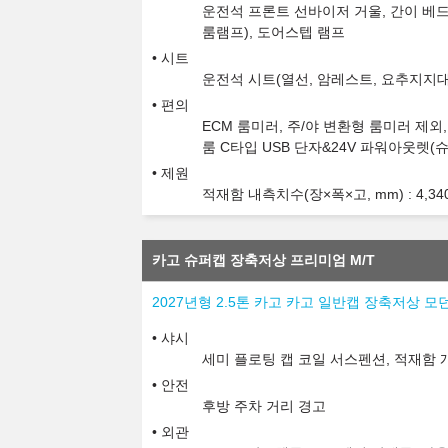
운전석 프론트 선바이저 거울, 간이 베드
룸램프), 도어스텝 램프
시트
운전석 시트(열선, 암레스트, 요추지지대
편의
ECM 룸미러, 주/야 변환형 룸미러 제외
룸 C타입 USB 단자&24V 파워아웃렛(
제원
적재함 내측치수(장×폭×고, mm) : 4,340x1
카고 슈퍼캡 장축저상 프리미엄 M/T
2027년형 2.5톤 카고 카고 일반캡 장축저상 모던
샤시
세미 플로팅 캡 코일 서스펜션, 적재함 
안전
후방 주차 거리 경고
외관