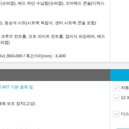
(슈퍼캡), 베드 하단 수납함(슈퍼캡), 오버헤드 콘솔(디럭스
), 동승석 시트(시트백 독립식, 센터 시트백 콘솔 포함)
, 크루즈 컨트롤, 오토 라이트 컨트롤, 접이식 파킹레버, 베드
슈퍼캡)
,960x380 / 축간거리(mm) : 3,400
 M/T 기본 품목 및
자동
12
개폐 보조 장치(고상)
디스