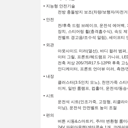
지능형 안전기술
전방 충돌방지 보조(차량/보행자/자전거 
안전
전/후축 드럼 브레이크, 운전석 에어백,
장치, 스티어링 휠(충격흡수식), 속도 제
전벨트 경고음/조수석 알림), 세이프티 
외관
아웃사이드 미러(열선), 바디 컬러 범퍼,
이터 그릴, 프론트/헤드램프 가니쉬, LED 
전축 저상 205/75R17.5-12PR 후축 고상
인디케이터, 프론트 언더뷰 미러, 측면/
내장
클러스터(3.5인치 모노), 천연가죽 스
이저, 일반 룸램프, 컵홀더, 운전석/동승
시트
운전석 시트(인조가죽, 고정형, 리클라이
이닝), 운전석 안전벨트 높이 조절
편의
버튼 시동&스마트키, 주/야 변환형 룸미러
24V 파워아웃렛(센터콘솔 1개, 크래쉬