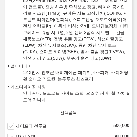
ESP(가변형 HDC, BAS, ARP, HSA, ESS, 트레일러 스웨
이 컨트롤), 전방 & 후방 주차보조 경고, 타이어 공기압
경보 시스템(TPMS), 유아용 시트 고정장치(ISOFIX), 시
트벨트 리마인더(전좌석), 스피드센싱 오토도어록(이머
전시 언락포함), 이동식 비상삼각대, 도난경보장치, 파킹
브레이크 워닝 시그널, 2열 센터 2점식 시트벨트, 긴급
제동보조(AEB), 전방 추돌 경고(FCW), 차선이탈경고
(LDW), 차선 유지보조(LKA), 중앙 차선 유지 보조
(CLKA), 스마트 하이빔(SHB), 앞차 출발 경고(FVSW),
안전 거리 경고(SDW), 부주의 운전 경고(DAW)
멀티미디어
12.3인치 인포콘 내비게이션 패키지, 6스피커, 스티어링
휠 오디오 리모컨, 블루투스 핸즈프리
커스터마이징 사양
언더커버, 오프로드 사이드 스텝, 요소수 커버, 휠 아치 &
도어 가니쉬
500,000
세이프티 선루프
300,000
LD 시스템