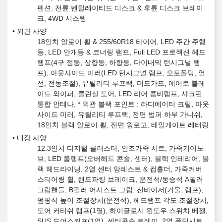
펜션, 전륜 벤틸레이티드 디스크 & 후륜 디스크 브레이
크, 4WD 시스템
외관 사양
18인치 알로이 휠 & 255/60R18 타이어, LED 주간 주행
등, LED 안개등 & 코너링 램프, Full LED 프로젝션 헤드
램프(4구 점등, 상향등, 하향등, 다이내믹 턴시그널 램
프), 아웃사이드 미러(LED 턴시그널 램프, 오토폴딩, 열
선, 전동조절), 유틸리티 루프랙, 머드가드, 에어로 블레
이드 와이퍼, 클린실 도어, LED 리어 콤비램프, 샤크핀
통합 안테나, * 외관 블랙 포인트 : 라디에이터 크릴, 아웃
사이드 미러, 유틸리티 루프랙, 전면 범퍼 하부 가니쉬,
18인치 블랙 알로이 휠, 전면 윙로고, 테일게이트 레터링
내장 사양
12.3인치 디지털 클러스터, 인조가죽 시트, 가죽기어노
브, LED 룸램프(오버헤드 콘솔, 센터), 블랙 인테리어, 블
랙 헤드라이닝, 2열 센터 암레스트 & 컵홀더, 가죽커버
스티어링 휠, 핸드파킹 브레이크, 운전석/동승석 A필러
그립핸들, B필러 어시스트 그립, 선바이저(거울, 램프),
펌핑식 높이 조절장치(운전석), 헤드램프 각도 조절장치,
도어 커티쉬 램프(1열), 하이글로시 윈도우 스위치 베젤,
SUS 도어스커프(1열), 센터콘솔 트레이, 2열 폴딩시트,