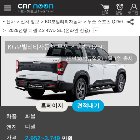
신차
신차 정보
KG모빌리티자동차
무쏘 스포츠 Q250
2025년형 디젤 2.2 4WD SE (온라인 전용)
KG모빌리티자동차 무쏘 스포츠 Q250
25년형(법규적용) 9월 1일 출시
홈페이지
견적내기
화물
차종
디젤
엔진
가격
2,952~3,749
만원