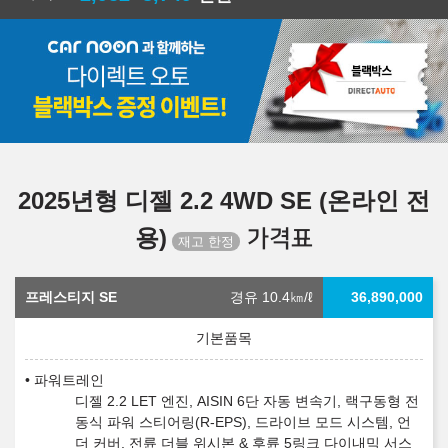
2025년형 디젤 2.2 4WD SE (온라인 전
용)
가격표
프레스티지 SE
경유 10.4
㎞/ℓ
36,890,000
파워트레인
디젤 2.2 LET 엔진, AISIN 6단 자동 변속기, 랙구동형 전
동식 파워 스티어링(R-EPS), 드라이브 모드 시스템, 언
더 커버, 전륜 더블 위시본 & 후륜 5링크 다이내믹 서스