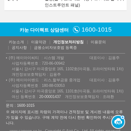
인스트루먼트 패널)
1600-1015
카눈 다이렉트 상담센터
카눈소개
이용약관
개인정보처리방침
이용문의
공지사항
금융소비자보호법 등록증
(주) 에이아이씨티
시스템 개발
대표이사 : 김용주
사업자등록번호 : 720-86-00942
서울시 강서구 마곡중앙로 165, 1102호(마곡동, 프라이빗타워 1차)
개인정보보호책임자 : 김용주
(주) 에이아이밴드
리스,할부금융 중개업
대표이사 : 김용주
사업자등록번호 : 180-88-03053
서울시 강서구 마곡중앙로 165, 1101호(마곡동, 프라이빗타워 1차)
여신 등록번호 :
20-00001437
개인정보보호책임자 : 조래환
문의 : 1600-1015
※ 페이지에 표시된 차량의 가격이나 견적정보 및 게시된 내용에 오류
가 있을 수 있습니다. 구매 계약 전에 다시 한번 확인하여 주시기 바랍
니다.
www.carnoon.co.kr Copyright © Aict Co., Ltd. All rights reserved.