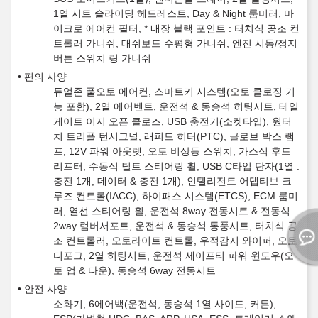
1열 시트 슬라이딩 헤드레스트, Day & Night 룸미러, 마
이크로 에어컨 필터, * 내장 블랙 포인트 : 터치식 공조 컨
트롤러 가니쉬, 대쉬보드 수평형 가니쉬, 엔진 시동/정지
버튼 스위치 링 가니쉬
편의 사양
듀얼존 풀오토 에어컨, 스마트키 시스템(오토 클로징 기
능 포함), 2열 에어벤트, 운전석 & 동승석 히팅시트, 테일
게이트 이지 오픈 클로즈, USB 충전기(소켓타입), 원터
치 트리플 턴시그널, 래피드 히터(PTC), 글로브 박스 램
프, 12V 파워 아웃렛, 오토 비상등 스위치, 가스식 후드
리프터, 수동식 틸트 스티어링 휠, USB C타입 단자(1열 :
충전 1개, 데이터 & 충전 1개), 인텔리전트 어댑티브 크
루즈 컨트롤(IACC), 하이패스 시스템(ETCS), ECM 룸미
러, 열선 스티어링 휠, 운전석 8way 전동시트 & 전동식
2way 럼버서포트, 운전석 & 동승석 통풍시트, 터치식 공
조 컨트롤러, 오토라이트 컨트롤, 우적감지 와이퍼, 오토
디포그, 2열 히팅시트, 운전석 세이프티 파워 윈도우(오
토 업 & 다운), 동승석 6way 전동시트
안전 사양
소화기, 6에어백(운전석, 동승석 1열 사이드, 커튼),