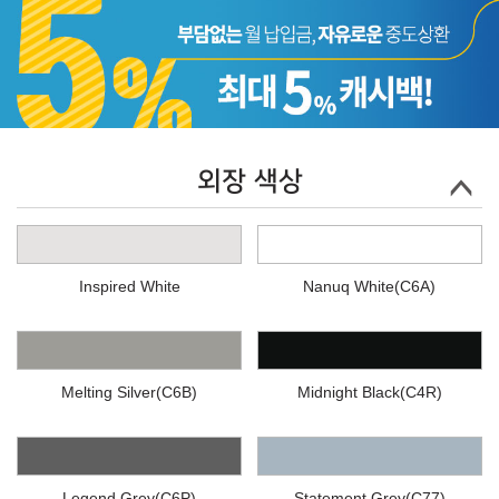
외장 색상
Inspired White
Nanuq White(C6A)
Melting Silver(C6B)
Midnight Black(C4R)
Legend Grey(C6P)
Statement Grey(C77)