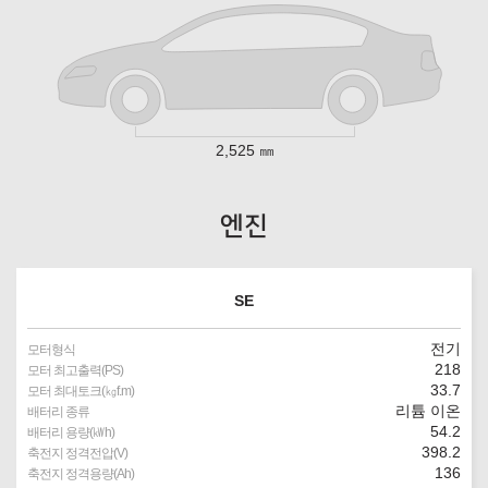
2,525 ㎜
엔진
SE
전기
모터형식
218
모터 최고출력(PS)
33.7
모터 최대토크(㎏f.m)
리튬 이온
배터리 종류
54.2
배터리 용량(㎾h)
398.2
축전지 정격전압(V)
136
축전지 정격용량(Ah)