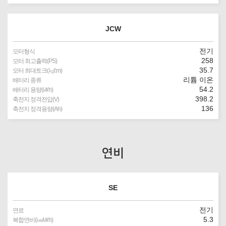
JCW
전기
모터형식
258
모터 최고출력(PS)
35.7
모터 최대토크(㎏f.m)
리튬 이온
배터리 종류
54.2
배터리 용량(㎾h)
398.2
축전지 정격전압(V)
136
축전지 정격용량(Ah)
연비
SE
전기
연료
5.3
복합연비(㎞/㎾h)