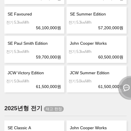
SE Favoured
SE Summer Edition
㎞/㎾h
㎞/㎾h
전기 5.3
전기 5.3
56,100,000
원
57,200,000
원
SE Paul Smith Edition
John Cooper Works
㎞/㎾h
㎞/㎾h
전기 5.3
전기 5.3
59,700,000
원
60,500,000
원
JCW Victory Edition
JCW Summer Edition
㎞/㎾h
㎞/㎾h
전기 5.0
전기 5.0
61,500,000
원
61,500,000
원
2025년형 전기
SE Classic A
John Cooper Works