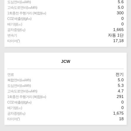
5.6
도심연비(㎞/㎾h)
5.0
고속도로연비(㎞/㎾h)
300
1회충전 주행거리 (복합)(㎞)
0
CO2 배출량(g/㎞)
0
배기량(㏄)
1,665
공차중량(㎏)
자동 1단
변속기
17,18
타이어(″)
JCW
전기
연료
5.0
복합연비(㎞/㎾h)
5.3
도심연비(㎞/㎾h)
4.7
고속도로연비(㎞/㎾h)
291
1회충전 주행거리 (복합)(㎞)
0
CO2 배출량(g/㎞)
0
배기량(㏄)
1,675
공차중량(㎏)
18
타이어(″)