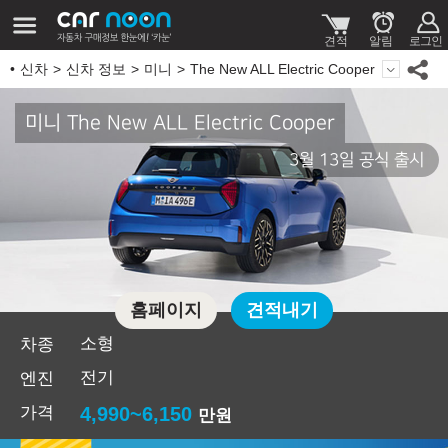
신차
신차 정보
미니
The New ALL Electric Cooper
미니 The New ALL Electric Cooper
3월 13일 공식 출시
홈페이지
견적내기
소형
차종
전기
엔진
가격
4,990~6,150
만원