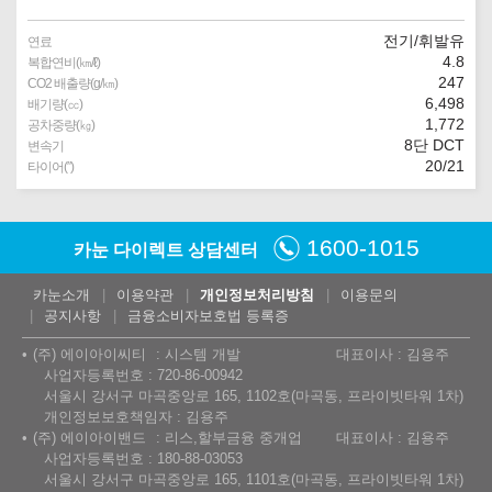
전기/휘발유
연료
4.8
복합연비(㎞/ℓ)
247
CO2 배출량(g/㎞)
6,498
배기량(㏄)
1,772
공차중량(㎏)
8단 DCT
변속기
20/21
타이어(″)
1600-1015
카눈 다이렉트 상담센터
카눈소개
이용약관
개인정보처리방침
이용문의
공지사항
금융소비자보호법 등록증
(주) 에이아이씨티
시스템 개발
대표이사 : 김용주
사업자등록번호 : 720-86-00942
서울시 강서구 마곡중앙로 165, 1102호(마곡동, 프라이빗타워 1차)
개인정보보호책임자 : 김용주
(주) 에이아이밴드
리스,할부금융 중개업
대표이사 : 김용주
사업자등록번호 : 180-88-03053
서울시 강서구 마곡중앙로 165, 1101호(마곡동, 프라이빗타워 1차)