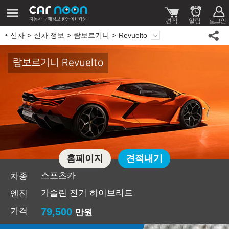
신차
신차 정보
람보르기니
Revuelto
람보르기니 Revuelto
홈페이지
견적내기
스포츠카
차종
가솔린 전기 하이브리드
엔진
가격
79,500
만원