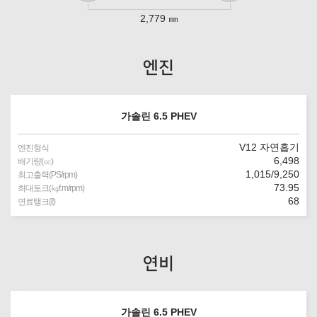
2,779 ㎜
엔진
가솔린 6.5 PHEV
V12 자연흡기
엔진형식
6,498
배기량(㏄)
1,015/9,250
최고출력(PS/rpm)
73.95
최대토크(㎏f.m/rpm)
68
연료탱크(ℓ)
연비
가솔린 6.5 PHEV