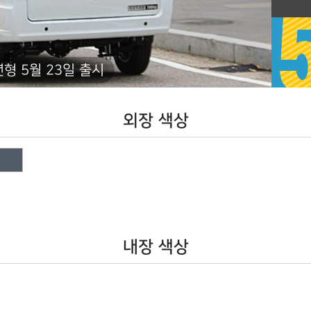
년형 5월 23일 출시
외장 색상
내장 색상