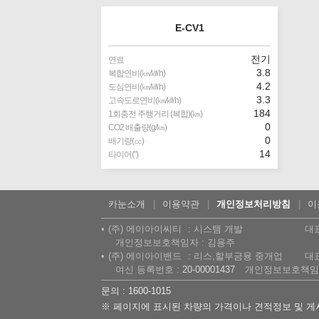
E-CV1
전기
연료
3.8
복합연비(㎞/㎾h)
4.2
도심연비(㎞/㎾h)
3.3
고속도로연비(㎞/㎾h)
184
1회충전 주행거리 (복합)(㎞)
0
CO2 배출량(g/㎞)
0
배기량(㏄)
14
타이어(″)
카눈소개
이용약관
개인정보처리방침
이
(주) 에이아이씨티
시스템 개발
대
개인정보보호책임자 : 김용주
(주) 에이아이밴드
리스,할부금융 중개업
대
여신 등록번호 :
20-00001437
개인정보보호책임자
문의 : 1600-1015
※ 페이지에 표시된 차량의 가격이나 견적정보 및 게시