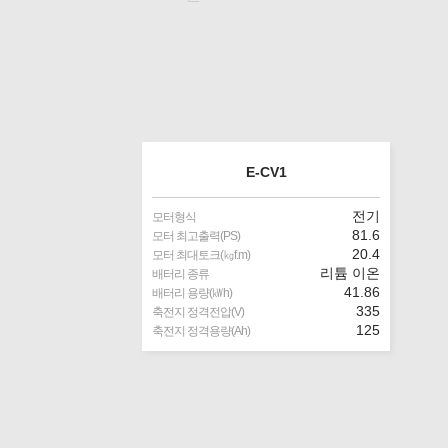
E-CV1
전기
모터형식
81.6
모터 최고출력(PS)
20.4
모터 최대토크(㎏f.m)
리튬 이온
배터리 종류
41.86
배터리 용량(㎾h)
335
축전지 정격전압(V)
125
축전지 정격용량(Ah)