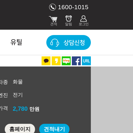
1600-1015
유틸
상담신청
화물
차종
전기
엔진
가격
2,780
만원
홈페이지
견적내기