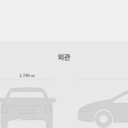
외관
1,745 ㎜