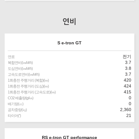
연비
S e-tron GT
전기
연료
3.7
복합연비(㎞/㎾h)
3.8
도심연비(㎞/㎾h)
3.7
고속도로연비(㎞/㎾h)
420
1회충전 주행거리 (복합)(㎞)
424
1회충전 주행거리 (도심)(㎞)
415
1회충전 주행거리 (고속도로)(㎞)
0
CO2 배출량(g/㎞)
0
배기량(㏄)
2,360
공차중량(㎏)
21
타이어(″)
RS e-tron GT performance