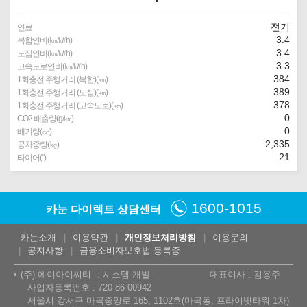
전기
연료
3.4
복합연비(㎞/㎾h)
3.4
도심연비(㎞/㎾h)
3.3
고속도로연비(㎞/㎾h)
384
1회충전 주행거리 (복합)(㎞)
389
1회충전 주행거리 (도심)(㎞)
378
1회충전 주행거리 (고속도로)(㎞)
0
CO2 배출량(g/㎞)
0
배기량(㏄)
2,335
공차중량(㎏)
21
타이어(″)
1600-1015
카눈 다이렉트 상담센터
카눈소개
이용약관
개인정보처리방침
이용문의
공지사항
금융소비자보호법 등록증
(주) 에이아이씨티
시스템 개발
대표이사 : 김용주
사업자등록번호 : 720-86-00942
서울시 강서구 마곡중앙로 165, 1102호(마곡동, 프라이빗타워 1차)