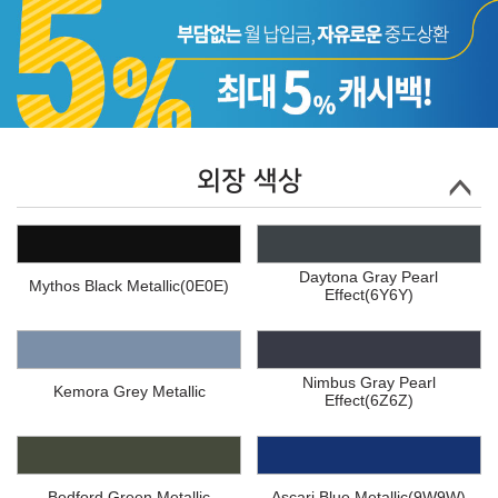
외장 색상
Daytona Gray Pearl
Mythos Black Metallic(0E0E)
Effect(6Y6Y)
Nimbus Gray Pearl
Kemora Grey Metallic
Effect(6Z6Z)
Bedford Green Metallic
Ascari Blue Metallic(9W9W)