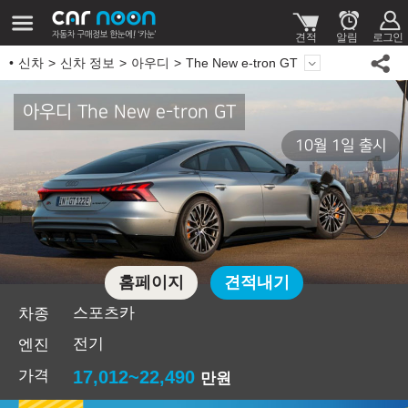
신차
신차 정보
아우디
The New e-tron GT
아우디 The New e-tron GT
10월 1일 출시
홈페이지
견적내기
스포츠카
차종
전기
엔진
가격
17,012~22,490
만원