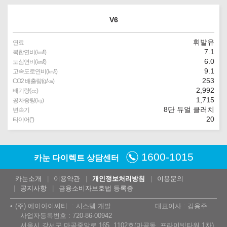
V6
휘발유
연료
7.1
복합연비(㎞/ℓ)
6.0
도심연비(㎞/ℓ)
9.1
고속도로연비(㎞/ℓ)
253
CO2 배출량(g/㎞)
2,992
배기량(㏄)
1,715
공차중량(㎏)
8단 듀얼 클러치
변속기
20
타이어(″)
1600-1015
카눈 다이렉트 상담센터
카눈소개
이용약관
개인정보처리방침
이용문의
공지사항
금융소비자보호법 등록증
(주) 에이아이씨티
시스템 개발
대표이사 : 김용주
사업자등록번호 : 720-86-00942
서울시 강서구 마곡중앙로 165, 1102호(마곡동, 프라이빗타워 1차)