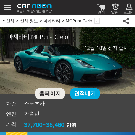
신차
신차 정보
마세라티
MCPura Cielo
마세라티 MCPura Cielo
12월 18일 신차 출시
홈페이지
견적내기
스포츠카
차종
가솔린
엔진
가격
37,700~38,460
만원