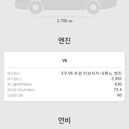
2,700 ㎜
엔진
V6
3.0 V6 트윈 터보차저 네튜노 엔진
엔진형식
2,992
배기량(㏄)
630
최고출력(PS/rpm)
73.4
최대토크(㎏f.m/rpm)
60
연료탱크(ℓ)
연비