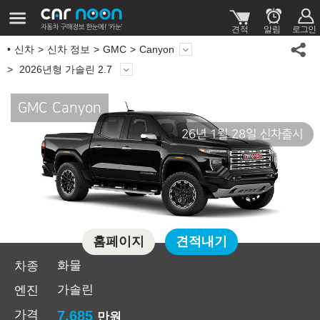
신차
신차 정보
GMC
Canyon
2026년형 가솔린 2.7
GMC Canyon
26년 1월 28일 신차출시
홈페이지
견적내기
화물
차종
가솔린
엔진
가격
7,685
만원