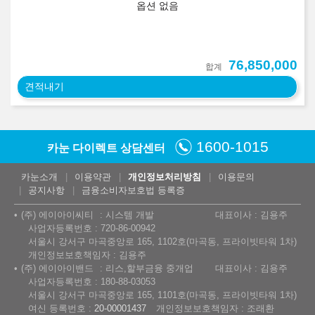
옵션 없음
76,850,000
합계
견적내기
1600-1015
카눈 다이렉트 상담센터
카눈소개
이용약관
개인정보처리방침
이용문의
공지사항
금융소비자보호법 등록증
(주) 에이아이씨티
시스템 개발
대표이사 : 김용주
사업자등록번호 : 720-86-00942
서울시 강서구 마곡중앙로 165, 1102호(마곡동, 프라이빗타워 1차)
개인정보보호책임자 : 김용주
(주) 에이아이밴드
리스,할부금융 중개업
대표이사 : 김용주
사업자등록번호 : 180-88-03053
서울시 강서구 마곡중앙로 165, 1101호(마곡동, 프라이빗타워 1차)
여신 등록번호 :
20-00001437
개인정보보호책임자 : 조래환