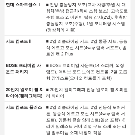
현대 스마트센스Ⅱ
■ 전방 충돌방지 보조(교차 차량/추월 시 대
향차/측방 접근차/회피 조향 보조), 고속도로
주행 보조 2, 어린이 탑승 감지(2열), 후측방
충돌방지 보조(주행), 1열 모니터링 시스템
(영상회의 지원)
시트 컴포트Ⅱ
■ 2열 리클라이닝 시트, 2열 통풍 시트, 동승
석 에르고 모션 시트(4way 럼버 서포트), 빌
트인 캠 2 Plus
BOSE 프리미엄 사
■ BOSE 프리미엄 사운드(14 스피커, 외장
운드 패키지
앰프), 액티브 로드 노이즈 컨트롤, 2열 고급
형 암레스트(오디오 컨트롤러 포함)
20인치 알로이 휠 &
■ 20인치 캘리그래피 전용 알로이 휠 & 피렐
타이어(캘리그래피)
리 타이어
시트 컴포트 플러스
■ 2열 리클라이닝 시트, 2열 전동식 도어커
튼, 동승석 에르고 모션 시트(4way 럼버 서
포트), 양문형 콘솔 암레스트(열선 포함) ※
리어 암레스트 커버 리얼 우드 소재 또는 리
얼 알루미늄 소재 내장재 적용