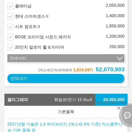
2,050,000
플래티넘
1,400,000
현대 스마트센스Ⅱ
1,850,000
시트 컴포트Ⅱ
1,200,000
BOSE 프리미엄 사운드 패키지
250,000
20인치 알로이 휠 & 타이어
악세사리
52,070,903
1,819,097
(개소세인하/세제혜택
)
견적내기
캘리그래피
휘발유/전기 16.9
㎞/ℓ
60,060,000
(개소세인하/세제혜
택 전)
2027년형 가솔린 1.6 하이브리드 (개소세 5% 기준) 익스클루시
브 기본 품목 및