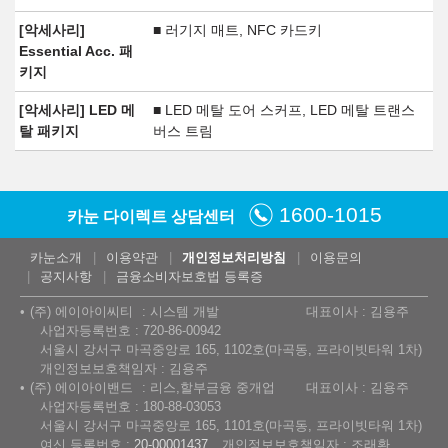
[악세사리]
■ 러기지 매트, NFC 카드키
Essential Acc. 패
키지
[악세사리] LED 메
■ LED 메탈 도어 스커프, LED 메탈 트랜스
탈 패키지
버스 트림
1600-1015
카눈 다이렉트 상담센터
카눈소개
이용약관
개인정보처리방침
이용문의
공지사항
금융소비자보호법 등록증
(주) 에이아이씨티
시스템 개발
대표이사 : 김용주
사업자등록번호 : 720-86-00942
서울시 강서구 마곡중앙로 165, 1102호(마곡동, 프라이빗타워 1차)
개인정보보호책임자 : 김용주
(주) 에이아이밴드
리스,할부금융 중개업
대표이사 : 김용주
사업자등록번호 : 180-88-03053
서울시 강서구 마곡중앙로 165, 1101호(마곡동, 프라이빗타워 1차)
여신 등록번호 :
20-00001437
개인정보보호책임자 : 조래환