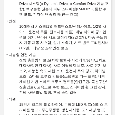
Drive 시스템(e-Dynamic Drive, e-Comfort Drive 기능 포
함), 랙구동형 전동식 파워 스티어링(R-MDPS), 통합 주
행 모드, 전자식 변속 레버(진동 경고)
안전
10에어백 시스템(1열 어드밴스드/센터사이드, 1/2열 사
이드, 운전석 무릎, 전복대응 커튼), 개별 타이어 공기압
경보 장치, 유아용 시트 고정장치(2열 2개), 다중 충돌방
지 자동 제동 시스템, 실내 소화기, 시트 벨트 프리텐셔너
(1/2열), 페달 오조작 안전 보조
지능형 안전 기술
전방 충돌방지 보조(차량/보행자/자전거 탑승자/교차로
대향차/정면 대향차), 차로 이탈방지 보조, 차로 유지 보
조 2, 지능형 속도 제한 보조, 운전자 주의 경고, 하이빔
보조, 스마트 크루즈 컨트롤(스탑앤고 기능 포함), 내비
게이션 기반 스마트 크루즈 컨트롤(안전구간/ 곡선구간/
진출입로), 고속도로 주행 보조, 스티어링 휠 그립 감지,
전방 차량 출발 알림, 후석 승객 알림
외관
18인치 알로이 휠 & 타이어, 수평형 LED 램프(심리스 호
라이즌 램프 - 주간주행등, 방향지시등, 포지셔닝 램프),