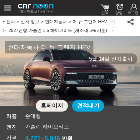
신차
신차 정보
현대자동차
더 뉴 그랜저 HEV
2027년형 가솔린 1.6 하이브리드 (개소세 5% 기준)
현대자동차 더 뉴 그랜저 HEV
5월 14일 신차출시
홈페이지
견적내기
준대형
차종
가솔린 하이브리드
엔진
가격
4,721~5,946
만원