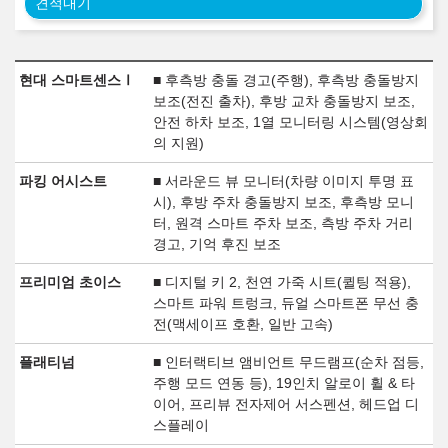
견적내기
현대 스마트센스Ⅰ
■ 후측방 충돌 경고(주행), 후측방 충돌방지
보조(전진 출차), 후방 교차 충돌방지 보조,
안전 하차 보조, 1열 모니터링 시스템(영상회
의 지원)
파킹 어시스트
■ 서라운드 뷰 모니터(차량 이미지 투명 표
시), 후방 주차 충돌방지 보조, 후측방 모니
터, 원격 스마트 주차 보조, 측방 주차 거리
경고, 기억 후진 보조
프리미엄 초이스
■ 디지털 키 2, 천연 가죽 시트(퀼팅 적용),
스마트 파워 트렁크, 듀얼 스마트폰 무선 충
전(맥세이프 호환, 일반 고속)
플래티넘
■ 인터랙티브 앰비언트 무드램프(순차 점등,
주행 모드 연동 등), 19인치 알로이 휠 & 타
이어, 프리뷰 전자제어 서스펜션, 헤드업 디
스플레이