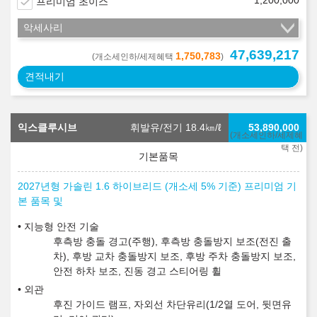
1,200,000
프리미엄 초이스
악세사리
47,639,217
1,750,783
(개소세인하/세제혜택
)
견적내기
익스클루시브
휘발유/전기 18.4
㎞/ℓ
53,890,000
(개소세인하/세제혜
택 전)
2027년형 가솔린 1.6 하이브리드 (개소세 5% 기준) 프리미엄 기
본 품목 및
지능형 안전 기술
후측방 충돌 경고(주행), 후측방 충돌방지 보조(전진 출
차), 후방 교차 충돌방지 보조, 후방 주차 충돌방지 보조,
안전 하차 보조, 진동 경고 스티어링 휠
외관
후진 가이드 램프, 자외선 차단유리(1/2열 도어, 뒷면유