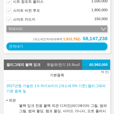
1,500,000
시트 컴포트 플러스
1,800,000
스마트 비전 루프
150,000
스마트 카드키
악세사리
58,147,238
1,912,762
(개소세인하/세제혜택
)
견적내기
캘리그래피 블랙 잉크
휘발유/전기 15.9
㎞/ℓ
60,960,000
(개소세인하/세제혜
택 전)
2027년형 가솔린 1.6 하이브리드 (개소세 5% 기준) 캘리그래피
기본 품목 및
외관
블랙 잉크 전용 블랙 외관 디자인(라디에이터 그릴, 범퍼
그릴, 범퍼 몰딩, 램프 몰딩, 사이드 가니시, 오토 플러시