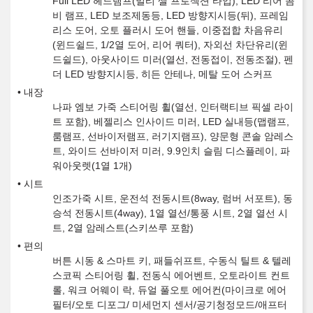
Full LED 헤드램프(멀티 셀 프로젝션 타입), LED 리어 콤
비 램프, LED 보조제동등, LED 방향지시등(뒤), 프레임
리스 도어, 오토 플러시 도어 핸들, 이중접합 차음유리
(윈드쉴드, 1/2열 도어, 리어 쿼터), 자외선 차단유리(윈
드쉴드), 아웃사이드 미러(열선, 전동접이, 전동조절), 펜
더 LED 방향지시등, 히든 안테나, 메탈 도어 스커프
내장
나파 엠보 가죽 스티어링 휠(열선, 인터랙티브 픽셀 라이
트 포함), 베젤리스 인사이드 미러, LED 실내등(맵램프,
룸램프, 선바이저램프, 러기지램프), 양문형 콘솔 암레스
트, 와이드 선바이저 미러, 9.9인치 슬림 디스플레이, 파
워아웃렛(1열 1개)
시트
인조가죽 시트, 운전석 전동시트(8way, 럼버 서포트), 동
승석 전동시트(4way), 1열 열선/통풍 시트, 2열 열선 시
트, 2열 암레스트(스키쓰루 포함)
편의
버튼 시동 & 스마트 키, 패들쉬프트, 수동식 틸트 & 텔레
스코픽 스티어링 휠, 전동식 에어벤트, 오토라이트 컨트
롤, 워크 어웨이 락, 듀얼 풀오토 에어컨(마이크로 에어
필터/오토 디포그/ 미세먼지 센서/공기청정모드/애프터