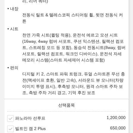
리, 리어 쿼터)
내장
전동식 틸트 & 텔레스코픽 스티어링 휠, 뒷면 전동식 커
튼
시트
천연 가죽 시트(퀼팅 적용), 운전석 에르고 모션 시트
(16way, 4way 럼버 서포트, 쿠션 익스텐션, 릴랙션 컴포
트, 스트레칭 모드 등 포함), 동승석 전동시트(8way, 럼버
서포트, 릴랙션 컴포트, 워크인 디바이스), 운전석 자세
메모리 시스템(스마트 자세제어 시스템 포함)
편의
디지털 키 2, 스마트 파워 트렁크, 듀얼 스마트폰 무선 충
전(맥세이프 호환, 일반 고속), 서라운드 뷰 모니터(차량
이미지 투명 표시), 후측방 모니터, 원격 스마트 주차 보
조, 측방 주차 거리 경고, 기억 후진 보조
1,200,000
파노라마 선루프
650,000
빌트인 캠 2 Plus