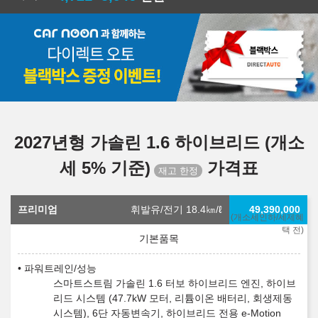
2027년형 가솔린 1.6 하이브리드 (개소
세 5% 기준)
가격표
프리미엄
휘발유/전기 18.4
㎞/ℓ
49,390,000
(개소세인하/세제혜
택 전)
파워트레인/성능
스마트스트림 가솔린 1.6 터보 하이브리드 엔진, 하이브
리드 시스템 (47.7kW 모터, 리튬이온 배터리, 회생제동
시스템), 6단 자동변속기, 하이브리드 전용 e-Motion