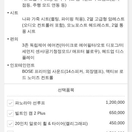
점등, 주행 모드 연동 등)
시트
나파 가죽 시트(퀼팅, 파이핑 적용), 2열 고급형 암레스트
(오디오 컨트롤러 포함), 모노포스트 헤드레스트, 2열 통
풍 시트
편의
3존 독립제어 에어컨(마이크로 에어필터/오토 디포그/미
세먼지 센서/공기청정모드/ 애프터 블로우), 헤드업 디스
플레이
인포테인먼트
BOSE 프리미엄 사운드(14스피커, 외장앰프), 액티브 로
드 노이즈 컨트롤
1,200,000
파노라마 선루프
650,000
빌트인 캠 2 Plus
450,000
20인치 알로이 휠 & 타이어(캘리그래피)