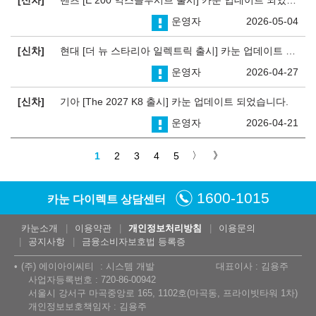
운영자
2026-05-04
신차
현대 [더 뉴 스타리아 일렉트릭 출시] 카눈 업데이트 되었습니다.
운영자
2026-04-27
신차
기아 [The 2027 K8 출시] 카눈 업데이트 되었습니다.
운영자
2026-04-21
1
2
3
4
5
1600-1015
카눈 다이렉트 상담센터
카눈소개
이용약관
개인정보처리방침
이용문의
공지사항
금융소비자보호법 등록증
(주) 에이아이씨티
시스템 개발
대표이사 : 김용주
사업자등록번호 : 720-86-00942
서울시 강서구 마곡중앙로 165, 1102호(마곡동, 프라이빗타워 1차)
개인정보보호책임자 : 김용주