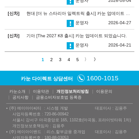
운영자
2026-05-04
신차
현대 [더 뉴 스타리아 일렉트릭 출시] 카눈 업데이트 되었습니다.
운영자
2026-04-27
신차
기아 [The 2027 K8 출시] 카눈 업데이트 되었습니다.
운영자
2026-04-21
1
2
3
4
5
1600-1015
카눈 다이렉트 상담센터
카눈소개
이용약관
개인정보처리방침
이용문의
공지사항
금융소비자보호법 등록증
(주) 에이아이씨티
시스템 개발
대표이사 : 김용주
사업자등록번호 : 720-86-00942
서울시 강서구 마곡중앙로 165, 1102호(마곡동, 프라이빗타워 1차)
개인정보보호책임자 : 김용주
(주) 에이아이밴드
리스,할부금융 중개업
대표이사 : 김용주
사업자등록번호 : 180-88-03053