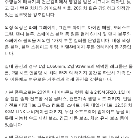
주행등에 태극기의 건곤감리에서 영감을 받은 시그니처 디자인, 낮
고 길게 뻗은 차체와 와이드한 비율, 20인치 휠은 강인하고 안정감
있는 실루엣을 강조합니다.
외장 색상은 라떼 그레이지, 그랜드 화이트, 아이언 메탈, 포레스트
그린, 댄디 블루, 스페이스 블랙 등 원톤 컬러 6가지 및 댄디 블루와
스페이스 블랙을 제외한 4가지 투톤 컬러를 운영합니다. 내장 색상
은 블랙, 블랙 스웨이드 퀴팅, 카멜&베이지 투톤 인테리어 등 3종입
니다.
실내 공간의 경우 1열 1,050mm, 2열 939mm의 넉넉한 레그룸은 물
론, 2열 시트 언폴딩 시 최대 652L의 러기지 공간을 확보해 가족 단
위 이동에도 여유로운 거주성과 적재 공간을 갖췄습니다.
기본 품목으로는 20인치 다이아몬드 컷팅 휠 & 245/45R20, 1열 이
중 접합 솔라 컨트롤 차음 글래스, 천연가죽 퀼팅 시트 패키지, 인텔
리전트 어댑티브 크루즈 컨트롤, 스마트 파워 테일게이트, 12.3인치
KGM LINK 내비게이션 패키지, 무선 소프트웨어 업데이트 등을 비
롯해 지능형 속도 제한 보조, 긴급 제동 보조, 차선 유지 보조 등이
있습니다.
선택 품목으로는 파노라마 선루프, 3D 어라운드 뷰 모니터링 시스