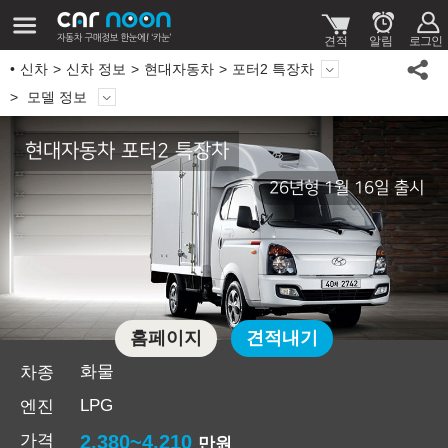
신차
신차 정보
현대자동차
포터2 특장차
모델 정보
현대자동차 포터2 특장차
26년형 1월 16일 출시
홈페이지
견적내기
화물
차종
LPG
엔진
가격
2,380~4,210
만원