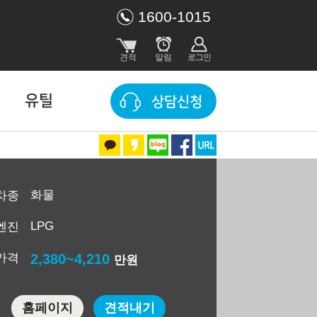
1600-1015
유틸
상담신청
화물
차종
LPG
엔진
가격
2,380~4,210
만원
홈페이지
견적내기