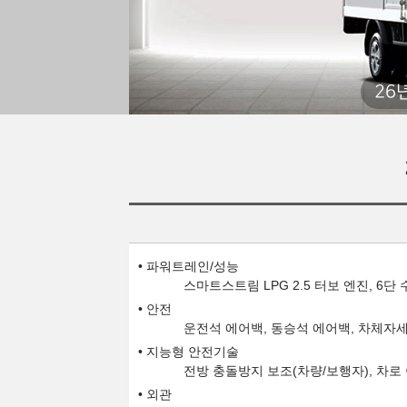
26
파워트레인/성능
스마트스트림 LPG 2.5 터보 엔진, 6
안전
운전석 에어백, 동승석 에어백, 차체자세
지능형 안전기술
전방 충돌방지 보조(차량/보행자), 차로
외관