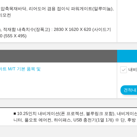
 고압축목재바닥, 리어도어 겸용 접이식 파워게이트(알루미늄),
리모컨
g, 적재함 내측치수(장폭고) : 2830 X 1620 X 620 (사이드기
(555 X 495)
트 M/T 기본 품목 및
내비
견적내
■ 10.25인치 내비게이션(폰 프로젝션, 블루링크 포함), 내비게이
니터, 풀오토 에어컨, 하이패스, USB 충전기(1열 1개) ※ 단, 후