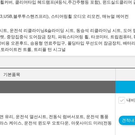
사이즈 휠커버, 클리어타입 헤드램프(4등식,주간주행등 포함), 윈드실드클리어
3,USB,블루투스핸즈프리), 스티어링휠 오디오 리모컨, 매뉴얼 에어컨
가죽시트, 운전석 리클라이닝&슬라이딩 시트, 동승석 리클라이닝 시트, 도어 
, 중앙집중식 도어잠금 장치, 파워스티어링 휠, 타코미터, 트립컴퓨터, 
비용 오픈후드, 승용형 연료주입구, 폴딩타입 무선도어 잠금장치, 배터리세
오토라이트컨 트롤, 트리플 턴 시그널
기본품목
내비
앞면 유리, 운전석 열선시트, 전동식 럼버서포트, 운전석 통풍
견적내
글라스 케이스, 운전석 윈도우 오토다운, 아웃사이드 미러(전동