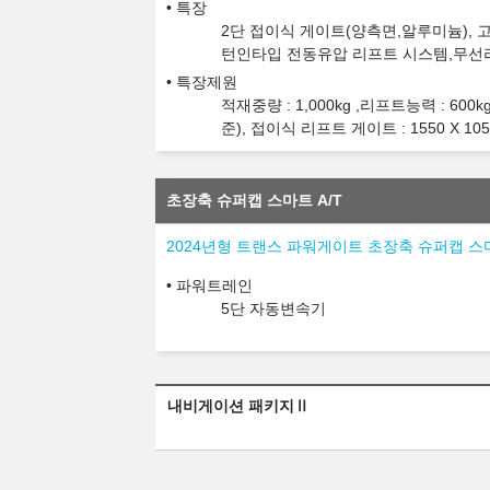
특장
2단 접이식 게이트(양측면,알루미늄),
턴인타입 전동유압 리프트 시스템,무선
특장제원
적재중량 : 1,000kg ,리프트능력 : 600k
준), 접이식 리프트 게이트 : 1550 X 1050 
초장축 슈퍼캡 스마트 A/T
2024년형 트랜스 파워게이트 초장축 슈퍼캡 스마
파워트레인
5단 자동변속기
내비게이션 패키지Ⅱ