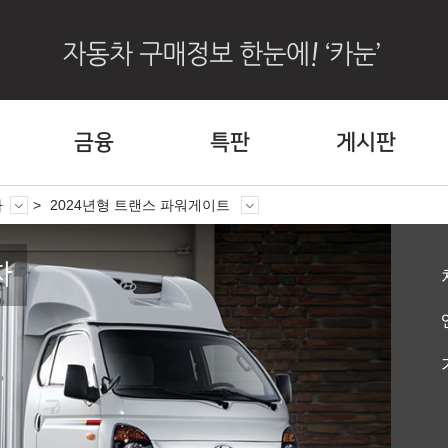
금융
특판
게시판
차
2024년형 트랜스 파워게이트
차