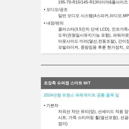
195-70-R15/145-R13타이어&풀
오디오/공조
일반 오디오 시스템(4스피커,라디오,MP
내장/편의
클러스터(3.5인치 단색 LCD), 인조
도우(전원일시유지기능 포함), 파워아웃렛
아웃사이드 미러(열선,전동조절), 간이정
모빌라이저, 중량짐용 후륜 현가장치, 
초장축 슈퍼캡 스마트 M/T
2024년형 트랜스 파워게이트 공통 품목 및
기본차
자외선 차단 유리(앞), 선셰이드 적용 
시트, 가죽 스티어링 휠(열선포함), 선
접이)