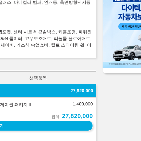
 글래스, 바디컬러 범퍼, 안개등, 측면방향지시등
맵포켓, 센터 시트백 콘솔박스, 키홀조명, 파워윈
D&N 룸미러, 고무보조매트, 리놀륨 플로어매트,
이버, 가스식 쇽업쇼바, 틸트 스티어링 휠, 이
선택품목
27,820,000
1,400,000
게이션 패키지Ⅱ
27,820,000
합계
기