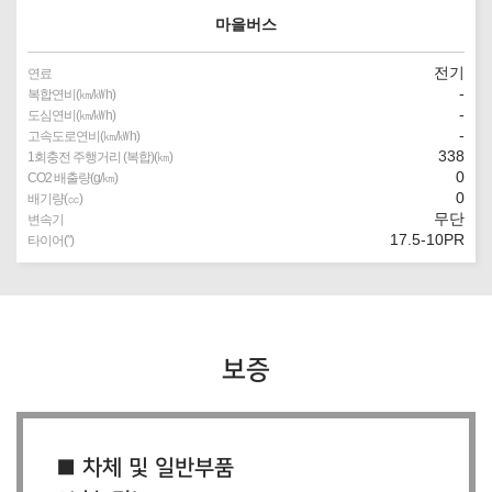
마을버스
전기
연료
-
복합연비(㎞/㎾h)
-
도심연비(㎞/㎾h)
-
고속도로연비(㎞/㎾h)
338
1회충전 주행거리 (복합)(㎞)
0
CO2 배출량(g/㎞)
0
배기량(㏄)
무단
변속기
17.5-10PR
타이어(″)
보증
■ 차체 및 일반부품