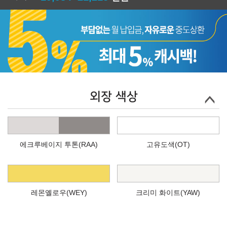
외장 색상
에크루베이지 투톤(RAA)
고유도색(OT)
레몬옐로우(WEY)
크리미 화이트(YAW)