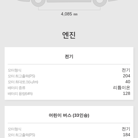
4,085 ㎜
엔진
전기
전기
모터형식
204
모터 최고출력(PS)
40
모터 최대토크(㎏f.m)
리튬이온
배터리 종류
128
배터리 용량(㎾h)
어린이 버스 (33인승)
전기
모터형식
184
모터 최고출력(PS)