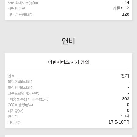
44
모터 최대토크(㎏f.m)
리튬이온
배터리 종류
128
배터리 용량(㎾h)
연비
어린이버스/자가,영업
전기
연료
-
복합연비(㎞/㎾h)
-
도심연비(㎞/㎾h)
-
고속도로연비(㎞/㎾h)
303
1회충전 주행거리 (복합)(㎞)
0
CO2 배출량(g/㎞)
0
배기량(㏄)
무단
변속기
17.5-10PR
타이어(″)