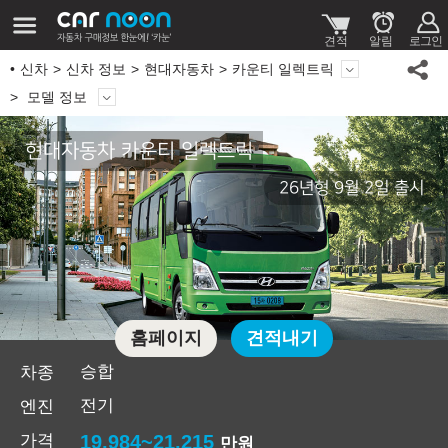
신차
신차 정보
현대자동차
카운티 일렉트릭
모델 정보
현대자동차 카운티 일렉트릭
26년형 9월 2일 출시
홈페이지
견적내기
승합
차종
전기
엔진
가격
19,984~21,215
만원