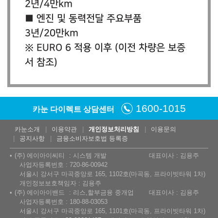
2년/4만km
■ 엔진 및 동력전달 주요부품
3년/20만km
※ EURO 6 적용 이후 (이전 차량은 보증
서 참조)
1600-1015
카눈 다이렉트 상담센터
카눈소개
이용약관
개인정보처리방침
이용문의
공지사항
금융소비자보호법 등록증
(주) 에이아이씨티
시스템 개발
대표이사 : 김용주
사업자등록번호 : 720-86-00942
서울시 강서구 마곡중앙로 165, 1102호(마곡동, 프라이빗타워 1차)
개인정보보호책임자 : 김용주
(주) 에이아이밴드
리스,할부금융 중개업
대표이사 : 김용주
사업자등록번호 : 180-88-03053
서울시 강서구 마곡중앙로 165, 1101호(마곡동, 프라이빗타워 1차)