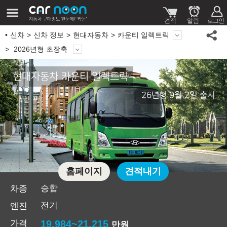
신차
신차 정보
현대자동차
카운티 일렉트릭
2026년형 초장축
현대자동차 카운티 일렉트릭
26년형 9월 2일 출시
홈페이지
견적내기
승합
차종
전기
엔진
가격
19,984~21,215
만원