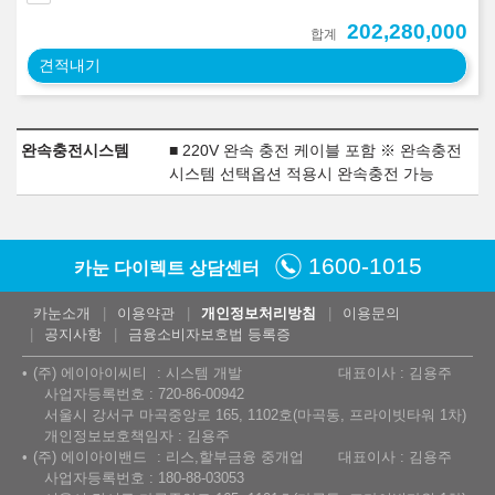
202,280,000
합계
견적내기
완속충전시스템
■ 220V 완속 충전 케이블 포함 ※ 완속충전
시스템 선택옵션 적용시 완속충전 가능
1600-1015
카눈 다이렉트 상담센터
카눈소개
이용약관
개인정보처리방침
이용문의
공지사항
금융소비자보호법 등록증
(주) 에이아이씨티
시스템 개발
대표이사 : 김용주
사업자등록번호 : 720-86-00942
서울시 강서구 마곡중앙로 165, 1102호(마곡동, 프라이빗타워 1차)
개인정보보호책임자 : 김용주
(주) 에이아이밴드
리스,할부금융 중개업
대표이사 : 김용주
사업자등록번호 : 180-88-03053