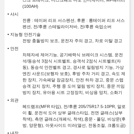
스크 브레이크, 디스크패드 마모 인디케이터, MF배터리
(100AH)
샤시
전륜 : 테이퍼 리프 서스펜션, 후륜 : 롱테이퍼 리프 서스
펜션, 전/후륜 스테빌라이저바, 전/후륜 쇽업소버
지능형 안전기술
전방 충돌방지 보조, 운전자 주의 경고, 차로 이탈 경고
안전
차체자세 제어기능, 공기배력식 브레이크 시스템, 운전
석/동승석 3점식 시트벨트, 승객석 2점식 시트벨트(자
동), 동승석 안전벨트 경고, 경사로 밀림방지 기능, 가상
엔진 사운드(보행자 보호), 후방 주차 거리 경고, 속도 제
한 장치, 가속페달 잠금장치, 안전 하차 경고, 중문 스텝
승객 감지 장치, 주행 중 도어 열림 방지 장치, 중문 끼임
방지 장치, 유아용 시트 고정장치, 비상용 망치, 소화기
외관
헤드램프(MFR 타입), 전/후륜 205/75R17.5-10PR, 알로
이 휠, 운전석 도어 상부 글래스타입, 전면 글래스(상부
착색), 측면 글래스(개폐식, 착색),중문 - 폴딩, 비상문(후
방, 양문형), 아웃사이드 미러(열선, 전동조절, 크롬도금)
내장