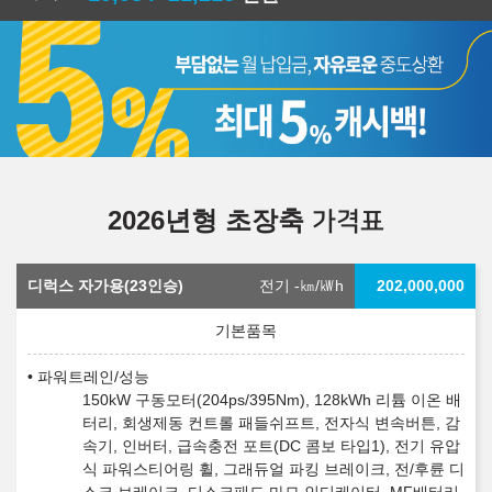
2026년형 초장축
가격표
디럭스 자가용(23인승)
전기 -
㎞/㎾h
202,000,000
파워트레인/성능
150kW 구동모터(204ps/395Nm), 128kWh 리튬 이온 배
터리, 회생제동 컨트롤 패들쉬프트, 전자식 변속버튼, 감
속기, 인버터, 급속충전 포트(DC 콤보 타입1), 전기 유압
식 파워스티어링 휠, 그래듀얼 파킹 브레이크, 전/후륜 디