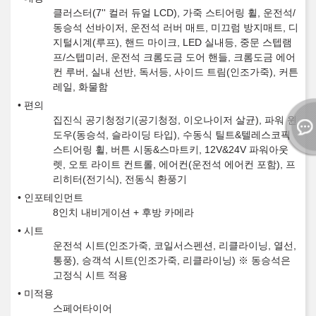
클러스터(7'' 컬러 듀얼 LCD), 가죽 스티어링 휠, 운전석/
동승석 선바이저, 운전석 러버 매트, 미끄럼 방지매트, 디
지털시계(루프), 핸드 마이크, LED 실내등, 중문 스텝램
프/스텝미러, 운전석 크롬도금 도어 핸들, 크롬도금 에어
컨 루버, 실내 선반, 독서등, 사이드 트림(인조가죽), 커튼
레일, 화물함
편의
집진식 공기청정기(공기청정, 이오나이저 살균), 파워 윈
도우(동승석, 슬라이딩 타입), 수동식 틸트&텔레스코픽
스티어링 휠, 버튼 시동&스마트키, 12V&24V 파워아웃
렛, 오토 라이트 컨트롤, 에어컨(운전석 에어컨 포함), 프
리히터(전기식), 전동식 환풍기
인포테인먼트
8인치 내비게이션 + 후방 카메라
시트
운전석 시트(인조가죽, 코일서스펜션, 리클라이닝, 열선,
통풍), 승객석 시트(인조가죽, 리클라이닝) ※ 동승석은
고정식 시트 적용
미적용
스페어타이어