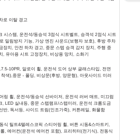
 차로 이탈 경고
 시스템, 운전석/동승석 3점식 시트벨트, 승객석 2점식 시트
로 밀림방지 기능, 가상 엔진 사운드(보행자 보호), 후방 주차
금장치, 안전 하차 경고, 중문 스텝 승객 감지 장치, 주행 중
치, 유아용 시트 고정장치, 비상용 망치, 소화기
R17.5-10PR, 알로이 휠, 운전석 도어 상부 글래스타입, 전면
착색),중문 - 폴딩, 비상문(후방, 양문형), 아웃사이드 미러
스티어링 휠, 운전석/동승석 선바이저, 운전석 러버 매트, 미끄럼
크, LED 실내등, 중문 스텝램프/스텝미러, 운전석 크롬도금
선반, 독서등, 사이드 트림(인조가죽), 커튼레일, 화물함
수동식 틸트&텔레스코픽 스티어링 휠, 버튼 시동&스마트키,
트롤, 에어컨(운전석 에어컨 포함), 프리히터(전기식), 전동식