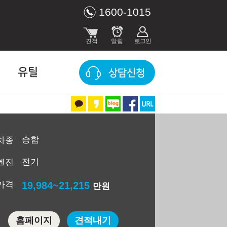
1600-1015
유틸
상담신청
승합
차종
전기
엔진
가격
19,984~21,215
만원
홈페이지
견적내기