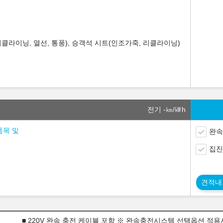
클라이닝, 열선, 통풍), 승객석 시트(인조가죽, 리클라이닝)
전기 -
㎞/㎾h
품목 및
완속
집진
견적내
■ 220V 완속 충전 케이블 포함 ※ 완속충전시스템 선택옵션 적