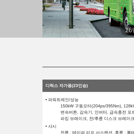
26
디럭스 자가용(23인승)
파워트레인/성능
150kW 구동모터(204ps/395Nm), 
변속버튼, 감속기, 인버터, 급속충전 포트
파킹 브레이크, 전/후륜 디스크 브레이크,
샤시
전륜 : 테이퍼 리프 서스펜션, 후륜 : 