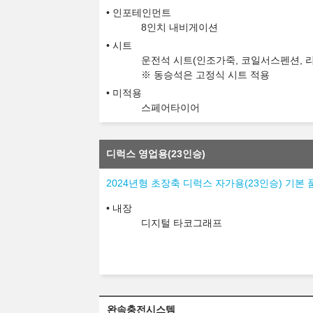
인포테인먼트
8인치 내비게이션
시트
운전석 시트(인조가죽, 코일서스펜션, 리
※ 동승석은 고정식 시트 적용
미적용
스페어타이어
디럭스 영업용(23인승)
2024년형 초장축 디럭스 자가용(23인승) 기본 
내장
디지털 타코그래프
완속충전시스템