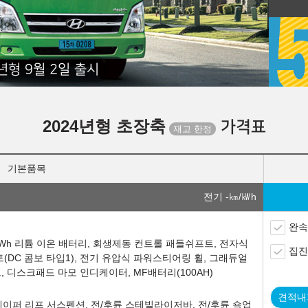
년형 9월 2일 출시
2024년형 초장축
가격표
기본품목
전기 -
㎞/㎾h
완속
128kWh 리튬 이온 배터리, 회생제동 컨트롤 패들쉬프트, 전자식
집진
(DC 콤보 타입1), 전기 유압식 파워스티어링 휠, 그래듀얼
 디스크패드 마모 인디케이터, MF배터리(100AH)
견적내
롱테이퍼 리프 서스펜션, 전/후륜 스테빌라이저바, 전/후륜 쇽업