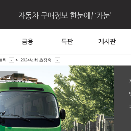
금융
특판
게시판
트릭
2024년형 초장축
트릭