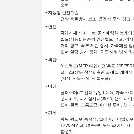
소버
지능형 안전기술
전방 충돌방지 보조, 운전자 주의 경고,
안전
차체자세 제어기능, 공기배력식 브레이크
벨트(자동), 동승석 안전벨트 경고, 경사
거리 경고, 속도 제한 장치, 가속페달 잠
도어 열림 방지 장치, 중문 끼임 방지 장
외관
헤드램프(MFR 타입), 전/후륜 205/75
글래스(상부 착색), 측면 글래스(개폐식, 
(열선, 전동조절, 크롬도금)
내장
클러스터(7'' 컬러 듀얼 LCD), 가죽 
방지매트, 디지털시계(루프), 핸드 마이
도어 핸들, 크롬도금 에어컨 루버, 실내 
편의
파워 윈도우(동승석, 슬라이딩 타입), 
12V&24V 파워아웃렛, 오토 라이트 컨
환풍기