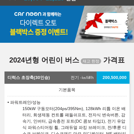
2024년형 어린이 버스
가격표
디럭스 초장축(30인승)
전기 -
㎞/㎾h
200,500,000
파워트레인/성능
150kW 구동모터(204ps/395Nm), 128kWh 리튬 이온 배
터리, 회생제동 컨트롤 패들쉬프트, 전자식 변속버튼, 감
속기, 인버터, 급속충전 포트(DC 콤보 타입1), 전기 유압
식 파워스티어링 휠, 그래듀얼 파킹 브레이크, 전/후륜 디
스크 브레이크, 디스크패드 마모 인디케이터, MF 배터리