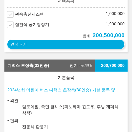
1,000,000
완속충전시스템
1,900,000
집진식 공기청정기
200,500,000
합계
견적내기
디럭스 초장축(33인승)
전기 -
㎞/㎾h
200,700,000
2024년형 어린이 버스 디럭스 초장축(30인승) 기본 품목 및
외관
알로이휠, 측면 글래스(파노라마 윈도우, 후방 개폐식,
착색)
편의
전동식 환풍기