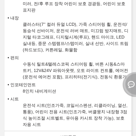
미러, 전/후 루프 장착 어린이 보호 경광등, 어린이 보호
표지판
내장
클러스터(7'' 컬러 듀얼 LCD), 가죽 스티어링 휠, 운전석/
동승석 선바이저, 운전석 러버 매트, 미끄럼 방지매트, 디
지털 타코그래프, 디지털시계(루프), 핸드 마이크, LED
실내등, 중문 스텝램프/스텝미러, 실내 선반, 사이드 트림
(하드보드), 커튼레일, 화물함
편의
수동식 틸트&텔레스코픽 스티어링 휠, 버튼 시동&스마
트키, 12V&24V 파워아웃렛, 오토 라이트 컨트롤, 에어컨
(운전석 에어컨 포함), 프리히터(전기식), 전동식 환풍기
인포테인먼트
8인치 내비게이션
시트
운전석 시트(인조가죽, 코일서스펜션, 리클라이닝, 열선,
통풍), 어린이 전용 시트(인조가죽, 버클뭉치 내장형 3점
식 높이조절 시트벨트, 유아용 카시트 장착 가능), 보호
자용 시트