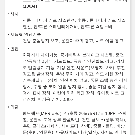
(100AH)
샤시
전륜 : 테이퍼 리프 서스펜션, 후륜 : 롱테이퍼 리프 서스
펜션, 전/후륜 스테빌라이저바, 전/후륜 쇽업소버
지능형 안전기술
전방 충돌방지 보조, 운전자 주의 경고, 차로 이탈 경고
안전
차체자세 제어기능, 공기배력식 브레이크 시스템, 운전
석/동승석 3점식 시트벨트, 동승석 안전벨트 경고, 경사
로 밀림방지 기능, 가상 엔진 사운드(보행자 보호), 후진
경고음 발생장치, 후방 주차 거리 경고, 속도 제한 장치,
가속페달 잠금장치, 안전 하차 경고, 중문 스텝 승객 감지
장치, 주행 중 도어 열림 방지 장치, 중문 끼임 방지 장치,
정지 표시 장치, 어린이 하차 확인 장치, 유아용 시트 고
정장치, 비상용 망치, 소화기
외관
헤드램프(MFR 타입), 전/후륜 205/75R17.5-10PR, 스틸
휠, 운전석 도어 상부 판넬타입, 전면 글래스(상부 착색),
측면 글래스(개폐식, 세이프티, 착색), 중문 - 폴딩, 비상
문(후방, 양문형), 아웃사이드 미러(열선), 사이드 언더뷰