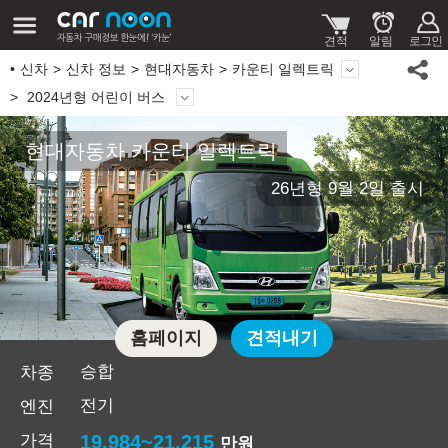
신차
신차 정보
현대자동차
카운티 일렉트릭
2024년형 어린이 버스
현대자동차 카운티 일렉트릭
26년형 9월 2일 출시
홈페이지
견적내기
승합
차종
전기
엔진
가격
19,984~21,215
만원