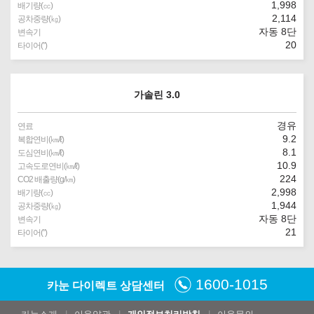
1,998
배기량(㏄)
2,114
공차중량(㎏)
자동 8단
변속기
20
타이어(″)
가솔린 3.0
경유
연료
9.2
복합연비(㎞/ℓ)
8.1
도심연비(㎞/ℓ)
10.9
고속도로연비(㎞/ℓ)
224
CO2 배출량(g/㎞)
2,998
배기량(㏄)
1,944
공차중량(㎏)
자동 8단
변속기
21
타이어(″)
1600-1015
카눈 다이렉트 상담센터