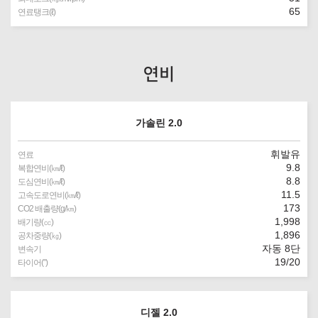
65
연료탱크(ℓ)
연비
가솔린 2.0
휘발유
연료
9.8
복합연비(㎞/ℓ)
8.8
도심연비(㎞/ℓ)
11.5
고속도로연비(㎞/ℓ)
173
CO2 배출량(g/㎞)
1,998
배기량(㏄)
1,896
공차중량(㎏)
자동 8단
변속기
19/20
타이어(″)
디젤 2.0