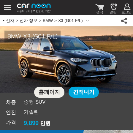
신차
신차 정보
BMW
X3 (G01 F/L)
BMW X3 (G01 F/L)
홈페이지
견적내기
중형 SUV
차종
가솔린
엔진
가격
9,890
만원