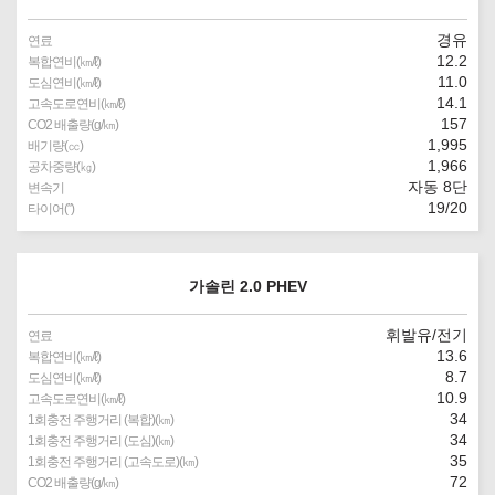
경유
연료
12.2
복합연비(㎞/ℓ)
11.0
도심연비(㎞/ℓ)
14.1
고속도로연비(㎞/ℓ)
157
CO2 배출량(g/㎞)
1,995
배기량(㏄)
1,966
공차중량(㎏)
자동 8단
변속기
19/20
타이어(″)
가솔린 2.0 PHEV
휘발유/전기
연료
13.6
복합연비(㎞/ℓ)
8.7
도심연비(㎞/ℓ)
10.9
고속도로연비(㎞/ℓ)
34
1회충전 주행거리 (복합)(㎞)
34
1회충전 주행거리 (도심)(㎞)
35
1회충전 주행거리 (고속도로)(㎞)
72
CO2 배출량(g/㎞)