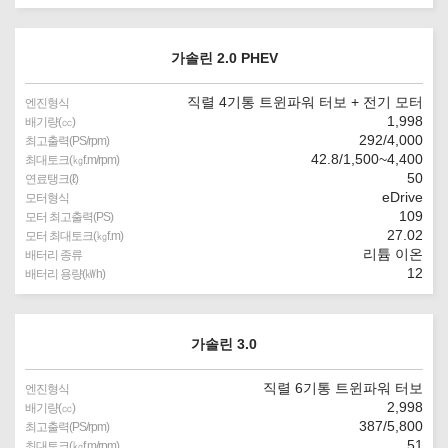
가솔린 2.0 PHEV
직렬 4기통 트윈파워 터보 + 전기 모터
엔진형식
1,998
배기량(㏄)
292/4,000
최고출력(PS/rpm)
42.8/1,500~4,400
최대토크(㎏f.m/rpm)
50
연료탱크(ℓ)
eDrive
모터형식
109
모터 최고출력(PS)
27.02
모터 최대토크(㎏f.m)
리튬 이온
배터리 종류
12
배터리 용량(㎾h)
가솔린 3.0
직렬 6기통 트윈파워 터보
엔진형식
2,998
배기량(㏄)
387/5,800
최고출력(PS/rpm)
51
최대토크(㎏f.m/rpm)