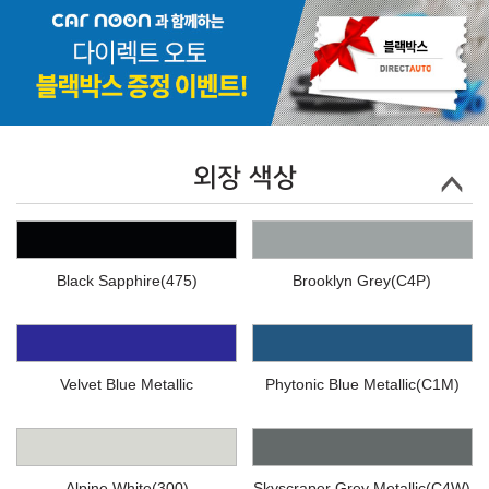
외장 색상
Black Sapphire(475)
Brooklyn Grey(C4P)
Velvet Blue Metallic
Phytonic Blue Metallic(C1M)
Alpine White(300)
Skyscraper Grey Metallic(C4W)