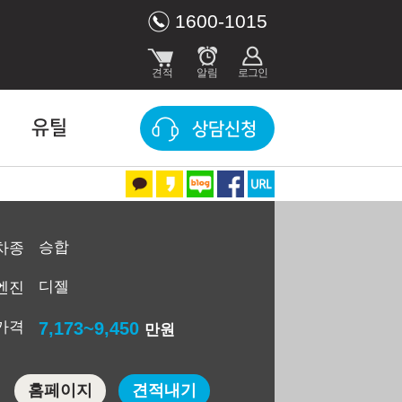
1600-1015
유틸
상담신청
승합
차종
디젤
엔진
가격
7,173~9,450
만원
홈페이지
견적내기