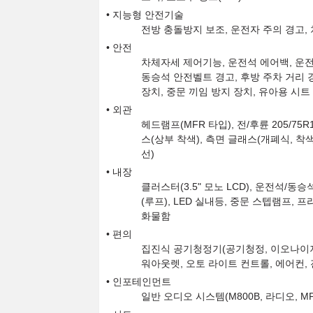
지능형 안전기술
전방 충돌방지 보조, 운전자 주의 경고,
안전
차체자세 제어기능, 운전석 에어백, 운전
동승석 안전벨트 경고, 후방 주차 거리 경
장치, 중문 끼임 방지 장치, 유아용 시트
외관
헤드램프(MFR 타입), 전/후륜 205/75R
스(상부 착색), 측면 글래스(개폐식, 착색
선)
내장
클러스터(3.5" 모노 LCD), 운전석/
(루프), LED 실내등, 중문 스텝램프,
화물함
편의
집진식 공기청정기(공기청정, 이오나이저 
워아웃렛, 오토 라이트 컨트롤, 에어컨,
인포테인먼트
일반 오디오 시스템(M800B, 라디오, MP