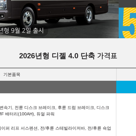
년형 9월 2일 출시
2026년형 디젤 4.0 단축
가격표
기본품목
5단 수동 변속기, 전륜 디스크 브레이크, 후륜 드럼 브레이크, 디스크
 배터리(100AH), 듀얼 파워
롱테이퍼 리프 서스펜션, 전/후륜 스테빌라이저바, 전/후륜 쇽업