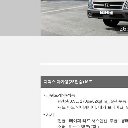
26
디럭스 자가용(25인승) M/T
파워트레인/성능
F엔진(3.9L, 170ps/62kgf·m), 
패드 마모 인디케이터, 배기 브레이크, MF
샤시
전륜 : 테이퍼 리프 서스펜션, 후륜 : 
소버, 요소수 탱크(20L)