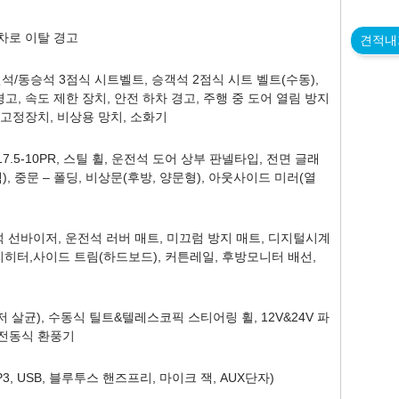
 차로 이탈 경고
견적내
석/동승석 3점식 시트벨트, 승객석 2점식 시트 벨트(수동),
고, 속도 제한 장치, 안전 하차 경고, 주행 중 도어 열림 방지
 고정장치, 비상용 망치, 소화기
17.5-10PR, 스틸 휠, 운전석 도어 상부 판넬타입, 전면 글래
), 중문 – 폴딩, 비상문(후방, 양문형), 아웃사이드 미러(열
동승석 선바이저, 운전석 러버 매트, 미끄럼 방지 매트, 디지털시계
 프리히터,사이드 트림(하드보드), 커튼레일, 후방모니터 배선,
살균), 수동식 틸트&텔레스코픽 스티어링 휠, 12V&24V 파
 전동식 환풍기
3, USB, 블루투스 핸즈프리, 마이크 잭, AUX단자)