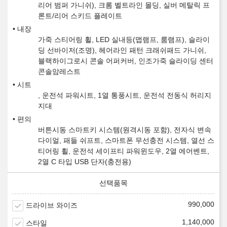
리어 범퍼 가니쉬), 크롬 벨트라인 몰딩, 실버 메탈릭 프
론트/리어 스키드 플레이트
내장
가죽 스티어링 휠, LED 실내등(맵램프, 룸램프), 슬라이
딩 선바이저(조명), 헤어라인 패턴 크래쉬패드 가니쉬,
블랙하이그로시 콘솔 어퍼커버, 인조가죽 슬라이딩 센터
콘솔암레스트
시트
, 운전석 파워시트, 1열 통풍시트, 운전석 전동식 허리지
지대
편의
버튼시동 스마트키 시스템(원격시동 포함), 전자식 변속
다이얼, 패들 쉬프트, 스마트폰 무선충전 시스템, 열선 스
티어링 휠, 운전석 세이프티 파워윈도우, 2열 에어벤트,
2열 C 타입 USB 단자(충전용)
990,000
드라이브 와이즈
1,140,000
스타일