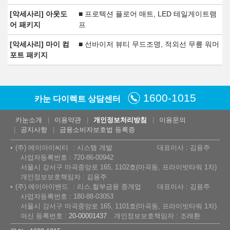
[악세사리] 아웃도
■ 프로텍션 플로어 매트, LED 테일게이트램
어 패키지
프
[악세사리] 마이 컴
■ 선바이저 뷰티 무드조명, 적외선 무릎 워머
포트 패키지
1600-1015
카눈 다이렉트 상담센터
카눈소개
이용약관
개인정보처리방침
이용문의
공지사항
금융소비자보호법 등록증
(주) 에이아이씨티
시스템 개발
대표이사 : 김용주
사업자등록번호 : 720-86-00942
서울시 강서구 마곡중앙로 165, 1102호(마곡동, 프라이빗타워 1차)
개인정보보호책임자 : 김용주
(주) 에이아이밴드
리스,할부금융 중개업
대표이사 : 김용주
사업자등록번호 : 180-88-03053
서울시 강서구 마곡중앙로 165, 1101호(마곡동, 프라이빗타워 1차)
여신 등록번호 :
20-00001437
개인정보보호책임자 : 조래환