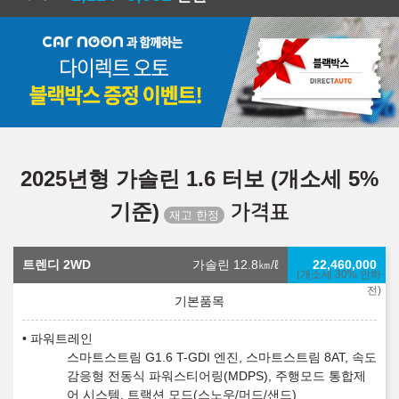
2025년형 가솔린 1.6 터보 (개소세 5%
기준)
가격표
트렌디 2WD
가솔린 12.8
㎞/ℓ
22,460,000
(개소세 30% 인하
전)
파워트레인
스마트스트림 G1.6 T-GDI 엔진, 스마트스트림 8AT, 속도
감응형 전동식 파워스티어링(MDPS), 주행모드 통합제
어 시스템, 트랙션 모드(스노우/머드/샌드)