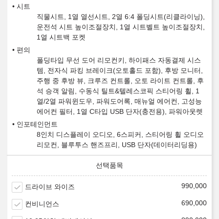
시트
직물시트, 1열 열선시트, 2열 6:4 폴딩시트(리클라이닝),
운전석 시트 높이조절장치, 1열 시트벨트 높이조절장치,
1열 시트백 포켓
편의
폴딩타입 무선 도어 리모컨키, 하이패스 자동결제 시스
템, 전자식 파킹 브레이크(오토홀드 포함), 후방 모니터,
주행 중 후방 뷰, 크루즈 컨트롤, 오토 라이트 컨트롤, 후
석 승객 알림, 수동식 틸트&텔레스코픽 스티어링 휠, 1
열/2열 파워윈도우, 파워도어록, 매뉴얼 에어컨, 고성능
에어컨 필터, 1열 C타입 USB 단자(충전용), 파워아웃렛
인포테인먼트
8인치 디스플레이 오디오, 6스피커, 스티어링 휠 오디오
리모컨, 블루투스 핸즈프리, USB 단자(데이터리딩용)
990,000
드라이브 와이즈
690,000
컨비니언스