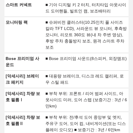
스마트 커넥트
■ 기아 디지털 키 2 터치, 터치타입 아웃사이
드 도어핸들, 빌트인 캠, 보조배터리
모니터링 팩
■ 슈퍼비전 클러스터(10.25인치 풀 사이즈
칼라 TFT LCD), 서라운드 뷰 모니터, 후측방
모니터, 리모트 360도 뷰(내 차 주변 영상),
후방 주차 충돌방지 보조, 원격 스마트 주차
보조
Bose 프리미엄 사
■ Bose 프리미엄 사운드(8스피커, 외장앰프)
운드
[악세사리] 브레이
■ 대용량 브레이크, 디스크 레드 캘리퍼, 로
크 패키지
우 스틸 패드
[악세사리] 차량 보
■ 부착 부위: 프론트 / 리어 범퍼 사이드, 아
호 필름Ⅰ
웃사이드 미러, 도어 스텝 (보증기간 : 3년 / 6
만km)
[악세사리] 차량 보
■ 부착 부위: 전/후석 도어 중앙부 및 엣지,
호 필름Ⅱ
주유구 도어, 도어 컵, 내비게이션(또는 디스
플레이 오디오) ■ 보증기간 : 3년 / 6만km