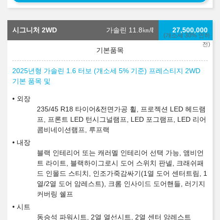
시그니처 2WD
가솔린 11.8
㎞/ℓ
27,500,000
(개소세 30% 인하
전)
2025년형 가솔린 1.6 터보 (개소세 5% 기준) 프레스티지 2WD
기본 품목 및
외장
235/45 R18 타이어&전면가공 휠, 프로젝션 LED 헤드램
프, 프론트 LED 턴시그널램프, LED 포그램프, LED 리어
콤비네이션램프, 루프랙
내장
블랙 인테리어 또는 캐러멜 인테리어 선택 가능, 앰비언
트 라이트, 블랙하이그로시 도어 스위치 판넬, 크래쉬패
드 인몰드 스티치, 인조가죽감싸기(1열 도어 센터트림, 1
열/2열 도어 암레스트), 크롬 인사이드 도어핸들, 러기지
커버링 쉘프
시트
동승석 파워시트, 2열 열선시트, 2열 센터 암레스트