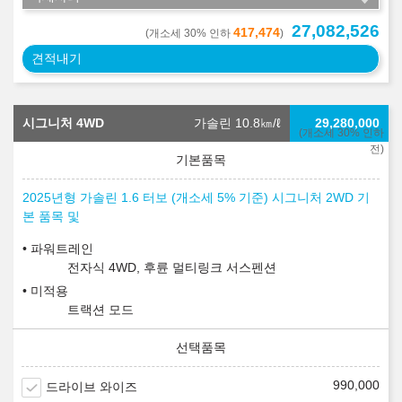
27,082,526
417,474
(개소세 30% 인하
)
견적내기
시그니처 4WD
가솔린 10.8
㎞/ℓ
29,280,000
(개소세 30% 인하
전)
2025년형 가솔린 1.6 터보 (개소세 5% 기준) 시그니처 2WD 기
본 품목 및
파워트레인
전자식 4WD, 후륜 멀티링크 서스펜션
미적용
트랙션 모드
990,000
드라이브 와이즈