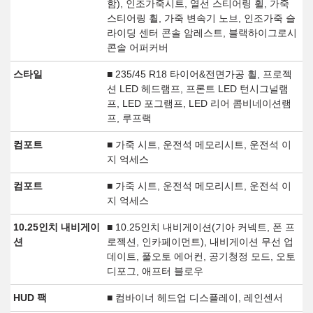
함), 인조가죽시트, 열선 스티어링 휠, 가죽
스티어링 휠, 가죽 변속기 노브, 인조가죽 슬
라이딩 센터 콘솔 암레스트, 블랙하이그로시
콘솔 어퍼커버
스타일
■ 235/45 R18 타이어&전면가공 휠, 프로젝
션 LED 헤드램프, 프론트 LED 턴시그널램
프, LED 포그램프, LED 리어 콤비네이션램
프, 루프랙
컴포트
■ 가죽 시트, 운전석 메모리시트, 운전석 이
지 억세스
컴포트
■ 가죽 시트, 운전석 메모리시트, 운전석 이
지 억세스
10.25인치 내비게이
■ 10.25인치 내비게이션(기아 커넥트, 폰 프
션
로젝션, 인카페이먼트), 내비게이션 무선 업
데이트, 풀오토 에어컨, 공기청정 모드, 오토
디포그, 애프터 블로우
HUD 팩
■ 컴바이너 헤드업 디스플레이, 레인센서