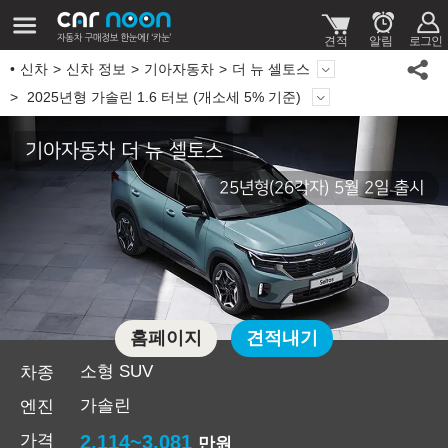
신차
신차 정보
기아자동차
더 뉴 셀토스
2025년형 가솔린 1.6 터보 (개소세 5% 기준)
기아자동차 더 뉴 셀토스
25년형(26각자) 5월 2일 출시
홈페이지
견적내기
소형 SUV
차종
가솔린
엔진
가격
2,114~3,081
만원