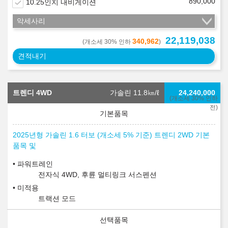
890,000
10.25인치 내비게이션
악세사리
22,119,038
340,962
(개소세 30% 인하
)
견적내기
트렌디 4WD
가솔린 11.8
㎞/ℓ
24,240,000
(개소세 30% 인하
전)
2025년형 가솔린 1.6 터보 (개소세 5% 기준) 트렌디 2WD 기본
품목 및
파워트레인
전자식 4WD, 후륜 멀티링크 서스펜션
미적용
트랙션 모드