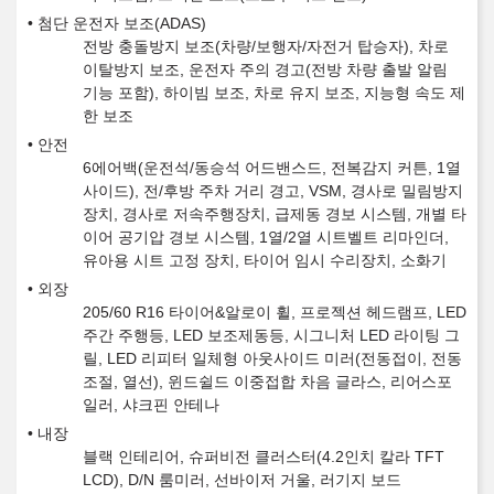
첨단 운전자 보조(ADAS)
전방 충돌방지 보조(차량/보행자/자전거 탑승자), 차로
이탈방지 보조, 운전자 주의 경고(전방 차량 출발 알림
기능 포함), 하이빔 보조, 차로 유지 보조, 지능형 속도 제
한 보조
안전
6에어백(운전석/동승석 어드밴스드, 전복감지 커튼, 1열
사이드), 전/후방 주차 거리 경고, VSM, 경사로 밀림방지
장치, 경사로 저속주행장치, 급제동 경보 시스템, 개별 타
이어 공기압 경보 시스템, 1열/2열 시트벨트 리마인더,
유아용 시트 고정 장치, 타이어 임시 수리장치, 소화기
외장
205/60 R16 타이어&알로이 휠, 프로젝션 헤드램프, LED
주간 주행등, LED 보조제동등, 시그니처 LED 라이팅 그
릴, LED 리피터 일체형 아웃사이드 미러(전동접이, 전동
조절, 열선), 윈드쉴드 이중접합 차음 글라스, 리어스포
일러, 샤크핀 안테나
내장
블랙 인테리어, 슈퍼비전 클러스터(4.2인치 칼라 TFT
LCD), D/N 룸미러, 선바이저 거울, 러기지 보드