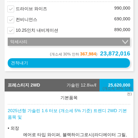
990,000
드라이브 와이즈
690,000
컨비니언스
890,000
10.25인치 내비게이션
악세사리
23,872,016
367,984
(개소세 30% 인하
)
견적내기
프레스티지 2WD
가솔린 12.8
㎞/ℓ
25,620,000
(개소세 30% 인하
전)
2025년형 가솔린 1.6 터보 (개소세 5% 기준) 트렌디 2WD 기본
품목 및
외장
에어로 타입 와이퍼, 블랙하이그로시(라디에이터 그릴,