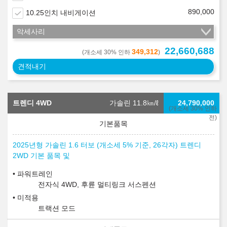
890,000
10.25인치 내비게이션
악세사리
22,660,688
349,312
(개소세 30% 인하
)
견적내기
트렌디 4WD
가솔린 11.8
㎞/ℓ
24,790,000
(개소세 30% 인하
전)
2025년형 가솔린 1.6 터보 (개소세 5% 기준, 26각자) 트렌디
2WD 기본 품목 및
파워트레인
전자식 4WD, 후륜 멀티링크 서스펜션
미적용
트랙션 모드