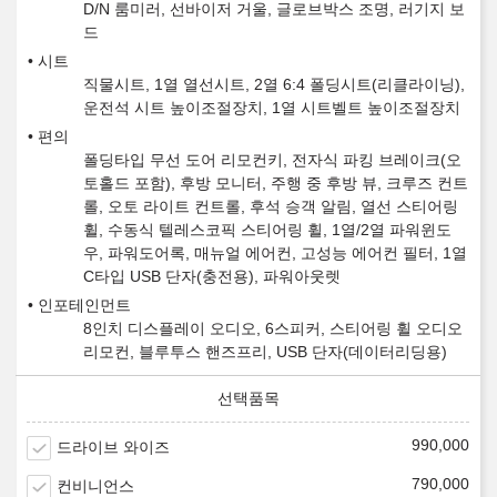
D/N 룸미러, 선바이저 거울, 글로브박스 조명, 러기지 보
드
시트
직물시트, 1열 열선시트, 2열 6:4 폴딩시트(리클라이닝),
운전석 시트 높이조절장치, 1열 시트벨트 높이조절장치
편의
폴딩타입 무선 도어 리모컨키, 전자식 파킹 브레이크(오
토홀드 포함), 후방 모니터, 주행 중 후방 뷰, 크루즈 컨트
롤, 오토 라이트 컨트롤, 후석 승객 알림, 열선 스티어링
휠, 수동식 텔레스코픽 스티어링 휠, 1열/2열 파워윈도
우, 파워도어록, 매뉴얼 에어컨, 고성능 에어컨 필터, 1열
C타입 USB 단자(충전용), 파워아웃렛
인포테인먼트
8인치 디스플레이 오디오, 6스피커, 스티어링 휠 오디오
리모컨, 블루투스 핸즈프리, USB 단자(데이터리딩용)
990,000
드라이브 와이즈
790,000
컨비니언스