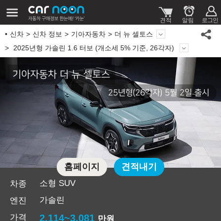
신차
신차 정보
기아자동차
더 뉴 셀토스
2025년형 가솔린 1.6 터보 (개소세 5% 기준, 26각자)
기아자동차 더 뉴 셀토스
25년형(26각자) 5월 2일 출시
홈페이지
견적내기
소형 SUV
차종
가솔린
엔진
가격
2,114~3,081
만원