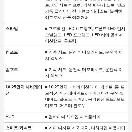
트, 1열 시트백 포켓, 가죽 변속기 노브, 인조
가죽 슬라이딩 센터 콘솔 암레스트, 블랙하
이그로시 콘솔 어퍼커버
스타일
■ 프로젝션 LED 헤드램프, 프론트 LED 턴시
그널램프, LED 포그램프, LED 리어 콤비네
이션램프, 루프랙
컴포트
■ 가죽 시트, 운전석 메모리시트, 운전석 이
지 억세스
컴포트
■ 가죽 시트, 운전석 메모리시트, 운전석 이
지 억세스
10.25인치 내비게이
■ 10.25인치 내비게이션(기아 커넥트, 폰 프
션
로젝션, 인카페이먼트), 내비게이션 무선 업
데이트, 풀오토 에어컨, 공기청정 모드, 오토
디포그, 애프터 블로우
HUD
■ 컴바이너 헤드업 디스플레이
스마트 커넥트
■ 기아 디지털 키 2 터치, 터치타입 아웃사이