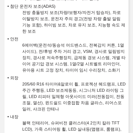
첨단 운전자 보조(ADAS)
전방 충돌방지 보조(차량/보행자/자전거 탑승자), 차로
이탈방지 보조, 운전자 주의 경고(전방 차량 출발 알림
기능 포함), 하이빔 보조, 차로 유지 보조, 지능형 속도 제
한 보조
안전
6에어백(운전석/동승석 어드밴스드, 전복감지 커튼, 1열
사이드), 전/후방 주차 거리 경고, VSM, 경사로 밀림방지
장치, 경사로 저속주행장치, 급제동 경보 시스템, 개별 타
이어 공기압 경보 시스템, 1열/2열 시트벨트 리마인더,
유아용 시트 고정 장치, 타이어 임시 수리장치, 소화기
외장
205/60 R16 타이어&알로이 휠, 프로젝션 헤드램프, LED
주간 주행등, LED 보조제동등, 시그니처 LED 라이팅 그
릴, LED 리피터 일체형 아웃사이드 미러(전동접이, 전동
조절, 열선), 윈드쉴드 이중접합 차음 글라스, 리어스포
일러, 샤크핀 안테나
내장
블랙 인테리어, 슈퍼비전 클러스터(4.2인치 칼라 TFT
LCD), 가죽 스티어링 휠, LED 실내등(맵램프, 룸램프),