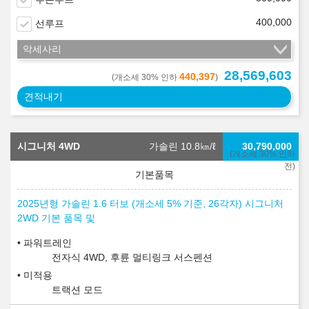
400,000
선루프
악세사리
28,569,603
440,397
(개소세 30% 인하
)
견적내기
시그니처 4WD
가솔린 10.8
㎞/ℓ
30,790,000
(개소세 30% 인하
전)
2025년형 가솔린 1.6 터보 (개소세 5% 기준, 26각자) 시그니처
2WD 기본 품목 및
파워트레인
전자식 4WD, 후륜 멀티링크 서스펜션
미적용
트랙션 모드