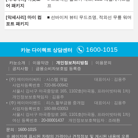
어 패키지
프
[악세사리] 마이 컴
■ 선바이저 뷰티 무드조명, 적외선 무릎 워머
포트 패키지
1600-1015
카눈 다이렉트 상담센터
카눈소개
이용약관
개인정보처리방침
이용문의
공지사항
금융소비자보호법 등록증
(주) 에이아이씨티
시스템 개발
대표이사 : 김용주
사업자등록번호 : 720-86-00942
서울시 강서구 마곡중앙로 165, 1102호(마곡동, 프라이빗타워 1차)
개인정보보호책임자 : 김용주
(주) 에이아이밴드
리스,할부금융 중개업
대표이사 : 김용주
사업자등록번호 : 180-88-03053
서울시 강서구 마곡중앙로 165, 1101호(마곡동, 프라이빗타워 1차)
여신 등록번호 :
20-00001437
개인정보보호책임자 : 조래환
문의 : 1600-1015
※ 페이지에 표시된 차량의 가격이나 견적정보 및 게시된 내용에 오류