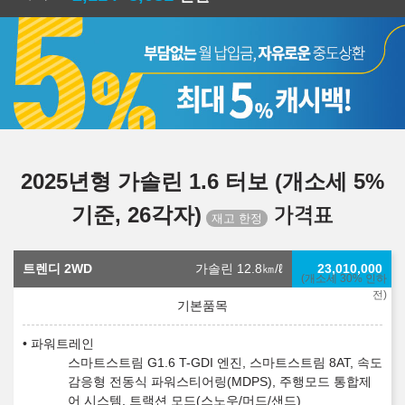
2025년형 가솔린 1.6 터보 (개소세 5%
기준, 26각자)
가격표
트렌디 2WD
가솔린 12.8
㎞/ℓ
23,010,000
(개소세 30% 인하
전)
파워트레인
스마트스트림 G1.6 T-GDI 엔진, 스마트스트림 8AT, 속도
감응형 전동식 파워스티어링(MDPS), 주행모드 통합제
어 시스템, 트랙션 모드(스노우/머드/샌드)