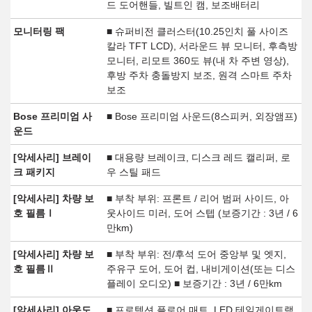
드 도어핸들, 빌트인 캠, 보조배터리
모니터링 팩
■ 슈퍼비전 클러스터(10.25인치 풀 사이즈
칼라 TFT LCD), 서라운드 뷰 모니터, 후측방
모니터, 리모트 360도 뷰(내 차 주변 영상),
후방 주차 충돌방지 보조, 원격 스마트 주차
보조
Bose 프리미엄 사
■ Bose 프리미엄 사운드(8스피커, 외장앰프)
운드
[악세사리] 브레이
■ 대용량 브레이크, 디스크 레드 캘리퍼, 로
크 패키지
우 스틸 패드
[악세사리] 차량 보
■ 부착 부위: 프론트 / 리어 범퍼 사이드, 아
호 필름Ⅰ
웃사이드 미러, 도어 스텝 (보증기간 : 3년 / 6
만km)
[악세사리] 차량 보
■ 부착 부위: 전/후석 도어 중앙부 및 엣지,
호 필름Ⅱ
주유구 도어, 도어 컵, 내비게이션(또는 디스
플레이 오디오) ■ 보증기간 : 3년 / 6만km
[악세사리] 아웃도
■ 프로텍션 플로어 매트, LED 테일게이트램