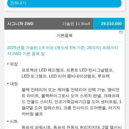
견적내기
시그니처 2WD
가솔린 11.8
㎞/ℓ
29,010,000
(개소세 30% 인하
전)
2025년형 가솔린 1.6 터보 (개소세 5% 기준, 26각자) 프레스티
지 2WD 기본 품목 및
외장
프로젝션 LED 헤드램프, 프론트 LED 턴시그널램프,
LED 포그램프, LED 리어 콤비네이션램프, 루프랙
내장
블랙 인테리어 또는 캐러멜 인테리어 선택 가능, 앰비언
트 라이트, 블랙하이그로시 도어 스위치 판넬, 크래쉬패
드 인몰드 스티치, 인조가죽감싸기(1열 도어 센터트림, 1
열/2열 도어 암레스트), 크롬 인사이드 도어핸들, 러기지
커버링 쉘프
시트
동승석 파워시트, 동승석 전동식 허리지지대, 2열 열선시