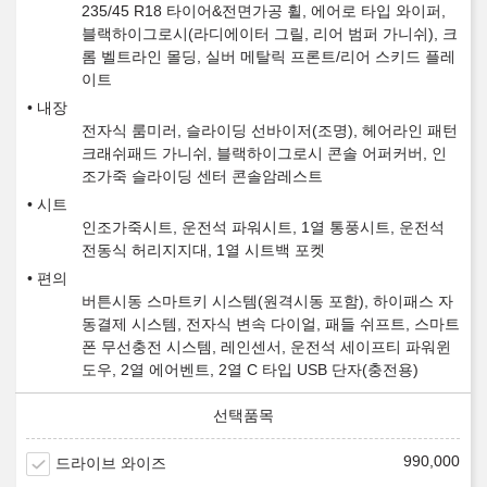
235/45 R18 타이어&전면가공 휠, 에어로 타입 와이퍼,
블랙하이그로시(라디에이터 그릴, 리어 범퍼 가니쉬), 크
롬 벨트라인 몰딩, 실버 메탈릭 프론트/리어 스키드 플레
이트
내장
전자식 룸미러, 슬라이딩 선바이저(조명), 헤어라인 패턴
크래쉬패드 가니쉬, 블랙하이그로시 콘솔 어퍼커버, 인
조가죽 슬라이딩 센터 콘솔암레스트
시트
인조가죽시트, 운전석 파워시트, 1열 통풍시트, 운전석
전동식 허리지지대, 1열 시트백 포켓
편의
버튼시동 스마트키 시스템(원격시동 포함), 하이패스 자
동결제 시스템, 전자식 변속 다이얼, 패들 쉬프트, 스마트
폰 무선충전 시스템, 레인센서, 운전석 세이프티 파워윈
도우, 2열 에어벤트, 2열 C 타입 USB 단자(충전용)
990,000
드라이브 와이즈