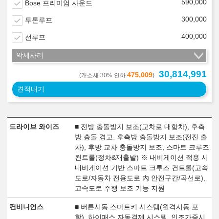
590,000
Bose 프리미엄 사운드
300,000
투톤루프
400,000
선루프
악세사리
30,814,991
475,009
(개소세 30% 인하
)
견적내기
드라이브 와이즈
■ 전방 충돌방지 보조(교차로 대항차), 후측
방 충돌 경고, 후측방 충돌방지 보조(전진 출
차), 후방 교차 충돌방지 보조, 스마트 크루즈
컨트롤(정차&재출발) ※ 내비게이션 적용 시
내비게이션 기반 스마트 크루즈 컨트롤(고속
도로/자동차 전용도로 內 안전구간/곡선로),
고속도로 주행 보조 기능 지원
컨비니언스
■ 버튼시동 스마트키 시스템(원격시동 포
함), 하이패스 자동결제 시스템, 인조가죽시