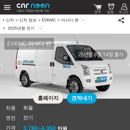
신차
신차 정보
EVKMC
마사다 밴
2025년형 전기
EVKMC 마사다 밴
25년형 8월 14일 출시
홈페이지
견적내기
화물
차종
전기
엔진
가격
3,780~4,350
만원