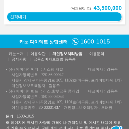
43,500,000
(세제혜택 후)
견적내기
1600-1015
카눈 다이렉트 상담센터
카눈소개
이용약관
개인정보처리방침
이용문의
공지사항
금융소비자보호법 등록증
(주) 에이아이씨티
시스템 개발
대표이사 : 김용주
사업자등록번호 : 720-86-00942
서울시 강서구 마곡중앙로 165, 1102호(마곡동, 프라이빗타워 1차)
개인정보보호책임자 : 김용주
(주) 에이아이밴드
리스,할부금융 중개업
대표이사 : 김용주
사업자등록번호 : 180-88-03053
서울시 강서구 마곡중앙로 165, 1101호(마곡동, 프라이빗타워 1차)
여신 등록번호 :
20-00001437
개인정보보호책임자 : 조래환
문의 : 1600-1015
※ 페이지에 표시된 차량의 가격이나 견적정보 및 게시된 내용에 오류
가 있을 수 있습니다. 구매 계약 전에 다시 한번 확인하여 주시기 바랍