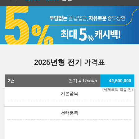
2025년형 전기
가격표
2밴
전기 4.1
㎞/㎾h
42,500,000
(세제혜택 적용 전)