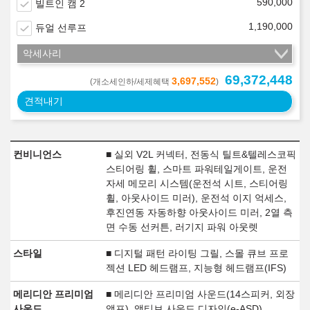
590,000
빌트인 캠 2
1,190,000
듀얼 선루프
악세사리
69,372,448
3,697,552
(개소세인하/세제혜택
)
견적내기
컨비니언스
■ 실외 V2L 커넥터, 전동식 틸트&텔레스코픽
스티어링 휠, 스마트 파워테일게이트, 운전
자세 메모리 시스템(운전석 시트, 스티어링
휠, 아웃사이드 미러), 운전석 이지 억세스,
후진연동 자동하향 아웃사이드 미러, 2열 측
면 수동 선커튼, 러기지 파워 아웃렛
스타일
■ 디지털 패턴 라이팅 그릴, 스몰 큐브 프로
젝션 LED 헤드램프, 지능형 헤드램프(IFS)
메리디안 프리미엄
■ 메리디안 프리미엄 사운드(14스피커, 외장
사운드
앰프), 액티브 사운드 디자인(e-ASD)