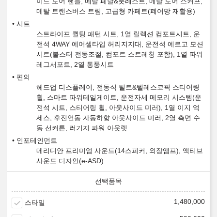
이드 도어 핸들, 메탈 페달&풋레스트, 메탈 도어 스커프,
메탈 트랜스버스 트림, 고급형 카페트(폐어망 재활용)
시트
스트라이프 퀼팅 패턴 시트, 1열 릴렉션 컴포트시트, 운
전석 4WAY 에어셀타입 허리지지대, 운전석 에르고 모션
시트(볼스터 전동조절, 컴포트 스트레칭 포함), 1열 파워
레그서포트, 2열 통풍시트
편의
헤드업 디스플레이, 전동식 틸트&텔레스코픽 스티어링
휠, 스마트 파워테일게이트, 운전자세 메모리 시스템(운
전석 시트, 스티어링 휠, 아웃사이드 미러), 1열 이지 억
세스, 후진연동 자동하향 아웃사이드 미러, 2열 측면 수
동 선커튼, 러기지 파워 아웃렛
인포테인먼트
메리디안 프리미엄 사운드(14스피커, 외장앰프), 액티브
사운드 디자인(e-ASD)
1,480,000
스타일