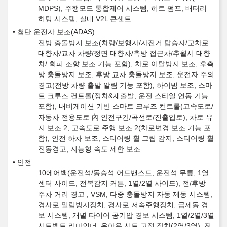
MDPS), 주행모드 통합제어 시스템, 히트 펌프, 배터리
히팅 시스템, 실내 V2L 콘센트
첨단 운전자 보조(ADAS)
전방 충돌방지 보조(차량/보행자/자전거 탑승자/교차로
대향차/교차 차량/정면 대향차/측방 접근차/추월시 대향
차/ 회피 조향 보조 기능 포함), 차로 이탈방지 보조, 후측
방 충돌방지 보조, 후방 교차 충돌방지 보조, 운전자 주의
경고(전방 차량 출발 알림 기능 포함), 하이빔 보조, 스마
트 크루즈 컨트롤(정차&재출발, 운전 스타일 연동 기능
포함), 내비게이션 기반 스마트 크루즈 컨트롤(고속도로/
자동차 전용도로 內 안전구간/곡선로/진출입로), 차로 유
지 보조 2, 고속도로 주행 보조 2(차로변경 보조 기능 포
함), 안전 하차 보조, 스티어링 휠 그립 감지, 스티어링 휠
진동경고, 지능형 속도 제한 보조
안전
10에어백(운전석/동승석 어드밴스드, 운전석 무릎, 1열
센터 사이드, 전복감지 커튼, 1열/2열 사이드), 전/후방
주차 거리 경고 , VSM, 다중 충돌방지 자동 제동 시스템,
경사로 밀림방지장치, 경사로 저속주행장치, 급제동 경
보 시스템, 개별 타이어 공기압 경보 시스템, 1열/2열/3열
시트벨트 리마인더, 유아용 시트 고정 장치(2열/3열), 전