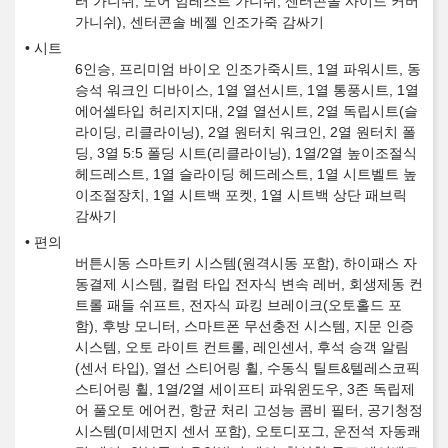
터 가니쉬, 도어 암레스트 가니쉬, 센터콘솔 사이드 커버
가니쉬), 센터콘솔 베젤 인조가죽 감싸기
시트
6인승, 프리미엄 바이오 인조가죽시트, 1열 파워시트, 동
승석 워크인 디바이스, 1열 열선시트, 1열 통풍시트, 1열
에어셀타입 허리지지대, 2열 열선시트, 2열 독립시트(슬
라이딩, 리클라이닝), 2열 원터치 워크인, 2열 원터치 폴
딩, 3열 5:5 폴딩 시트(리클라이닝), 1열/2열 높이조절식
헤드레스트, 1열 슬라이딩 헤드레스트, 1열 시트벨트 높
이조절장치, 1열 시트백 포켓, 1열 시트백 상단 패브릭
감싸기
편의
버튼시동 스마트키 시스템(원격시동 포함), 하이패스 자
동결제 시스템, 컬럼 타입 전자식 변속 레버, 회생제동 컨
트롤 패들 쉬프트, 전자식 파킹 브레이크(오토홀드 포
함), 후방 모니터, 스마트폰 무선충전 시스템, 지문 인증
시스템, 오토 라이트 컨트롤, 레인센서, 후석 승객 알림
(센서 타입), 열선 스티어링 휠, 수동식 틸트&텔레스코픽
스티어링 휠, 1열/2열 세이프티 파워윈도우, 3존 독립제
어 풀오토 에어컨, 항균 처리 고성능 콤비 필터, 공기청정
시스템(미세먼지 센서 포함), 오토디포그, 운전석 자동쾌