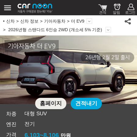
신차
신차 정보
기아자동차
더 EV9
2026년형 스탠다드 6인승 2WD (개소세 5% 기준)
기아자동차 더 EV9
26년형 2월 2일 출시
홈페이지
견적내기
대형 SUV
차종
전기
엔진
가격
6,103~8,106
만원