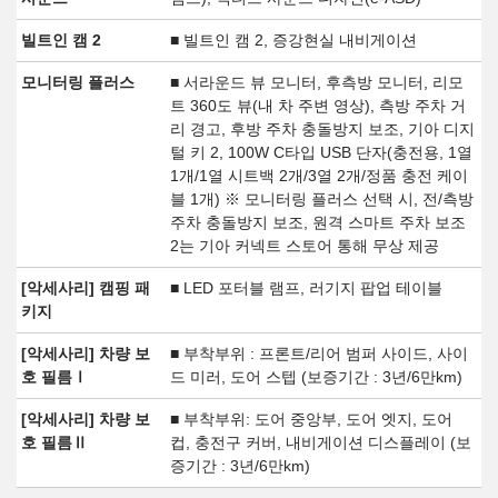
빌트인 캠 2
■ 빌트인 캠 2, 증강현실 내비게이션
모니터링 플러스
■ 서라운드 뷰 모니터, 후측방 모니터, 리모
트 360도 뷰(내 차 주변 영상), 측방 주차 거
리 경고, 후방 주차 충돌방지 보조, 기아 디지
털 키 2, 100W C타입 USB 단자(충전용, 1열
1개/1열 시트백 2개/3열 2개/정품 충전 케이
블 1개) ※ 모니터링 플러스 선택 시, 전/측방
주차 충돌방지 보조, 원격 스마트 주차 보조
2는 기아 커넥트 스토어 통해 무상 제공
[악세사리] 캠핑 패
■ LED 포터블 램프, 러기지 팝업 테이블
키지
[악세사리] 차량 보
■ 부착부위 : 프론트/리어 범퍼 사이드, 사이
호 필름Ⅰ
드 미러, 도어 스텝 (보증기간 : 3년/6만km)
[악세사리] 차량 보
■ 부착부위: 도어 중앙부, 도어 엣지, 도어
호 필름Ⅱ
컵, 충전구 커버, 내비게이션 디스플레이 (보
증기간 : 3년/6만km)