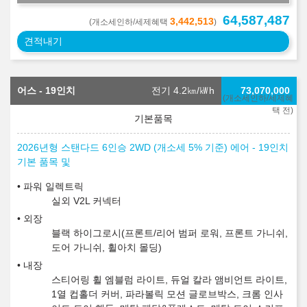
64,587,487
3,442,513
(개소세인하/세제혜택
)
견적내기
어스 - 19인치
전기 4.2
㎞/㎾h
73,070,000
(개소세인하/세제혜
택 전)
2026년형 스탠다드 6인승 2WD (개소세 5% 기준) 에어 - 19인치
기본 품목 및
파워 일렉트릭
실외 V2L 커넥터
외장
블랙 하이그로시(프론트/리어 범퍼 로워, 프론트 가니쉬,
도어 가니쉬, 휠아치 몰딩)
내장
스티어링 휠 엠블럼 라이트, 듀얼 칼라 앰비언트 라이트,
1열 컵홀더 커버, 파라볼릭 모션 글로브박스, 크롬 인사