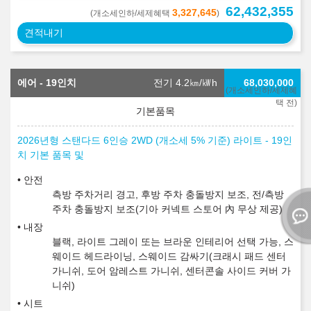
62,432,355
3,327,645
(개소세인하/세제혜택
)
견적내기
에어 - 19인치
전기 4.2
㎞/㎾h
68,030,000
(개소세인하/세제혜
택 전)
2026년형 스탠다드 6인승 2WD (개소세 5% 기준) 라이트 - 19인
치 기본 품목 및
안전
측방 주차거리 경고, 후방 주차 충돌방지 보조, 전/측방
주차 충돌방지 보조(기아 커넥트 스토어 內 무상 제공)
내장
블랙, 라이트 그레이 또는 브라운 인테리어 선택 가능, 스
웨이드 헤드라이닝, 스웨이드 감싸기(크래시 패드 센터
가니쉬, 도어 암레스트 가니쉬, 센터콘솔 사이드 커버 가
니쉬)
시트