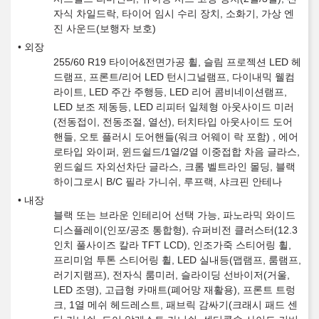
자식 차일드락, 타이어 임시 수리 장치, 소화기, 가상 엔
진 사운드(보행자 보호)
외장
255/60 R19 타이어&전면가공 휠, 슬림 프로젝션 LED 헤
드램프, 프론트/리어 LED 턴시그널램프, 다이내믹 웰컴
라이트, LED 주간 주행등, LED 리어 콤비네이션램프,
LED 보조 제동등, LED 리피터 일체형 아웃사이드 미러
(전동접이, 전동조절, 열선), 터치타입 아웃사이드 도어
핸들, 오토 플러시 도어핸들(워크 어웨이 락 포함) , 에어
로타입 와이퍼, 윈드쉴드/1열/2열 이중접합 차음 글라스,
윈드쉴드 자외선차단 글라스, 크롬 벨트라인 몰딩, 블랙
하이그로시 B/C 필라 가니쉬, 루프랙, 샤크핀 안테나
내장
블랙 또는 브라운 인테리어 선택 가능, 파노라믹 와이드
디스플레이(인포/공조 통합형), 슈퍼비전 클러스터(12.3
인치 풀사이즈 칼라 TFT LCD), 인조가죽 스티어링 휠,
프리미엄 투톤 스티어링 휠, LED 실내등(맵램프, 룸램프,
러기지램프), 전자식 룸미러, 슬라이딩 선바이저(거울,
LED 조명), 고급형 카매트(폐어망 재활용), 프론트 트렁
크, 1열 메쉬 헤드레스트, 패브릭 감싸기(크래시 패드 센