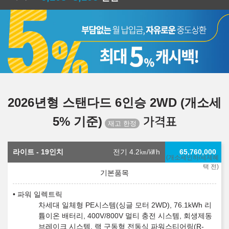
2026년형 스탠다드 6인승 2WD (개소세
5% 기준)
가격표
라이트 - 19인치
전기 4.2
㎞/㎾h
65,760,000
(개소세인하/세제혜
택 전)
파워 일렉트릭
차세대 일체형 PE시스템(싱글 모터 2WD), 76.1kWh 리
튬이온 배터리, 400V/800V 멀티 충전 시스템, 회생제동
브레이크 시스템, 랙 구동형 전동식 파워스티어링(R-