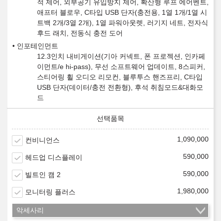
적 제어, 외부공기 유입방지 제어, 확산형 루프 에어벤트,
애프터 블로우, C타입 USB 단자(충전용, 1열 1개/1열 시
트백 2개/3열 2개), 1열 파워아웃렛, 러기지 네트, 전자식
후드 래치, 전동식 충전 도어
인포테인먼트
12.3인치 내비게이션(기아 커넥트, 폰 프로젝션, 인카페
이먼트/e hi-pass), 무선 소프트웨어 업데이트, 8스피커,
스티어링 휠 오디오 리모컨, 블루투스 핸즈프리, C타입
USB 단자(데이터/충전 전환형), 후석 취침모드&대화모
드
1,090,000
컨비니언스
590,000
헤드업 디스플레이
590,000
빌트인 캠 2
1,980,000
모니터링 플러스
악세사리