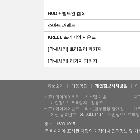
HUD + 빌트인 캠 2
스마트 커넥트
KRELL 프리미엄 사운드
[악세사리] 트레일러 패키지
[악세사리] 러기지 패키지
카눈소개
이용약관
개인정보처리방침
이
(주) 에이아이씨티
시스템 개발
대
개인정보보호책임자 : 김용주
(주) 에이아이밴드
리스,할부금융 중개업
대
여신 등록번호 :
20-00001437
개인정보보호책임자
문의 : 1600-1015
※ 페이지에 표시된 차량의 가격이나 견적정보 및 게시