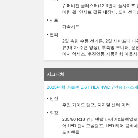
슈퍼비전 클러스터(12.3인치 풀사이즈 칼
어링 휠, 인서트 필름 내장재, 도어 센
시트
가죽시트
편의
2열 측면 수동 선커튼, 2열 세이프티 파워
뷰(내 차 주변 영상), 후측방 모니터, 
이지 억세스, 후진연동 자동하향 아웃사
시그니처
2025년형 가솔린 1.6T HEV 4WD 7인승 (개
안전
후진 가이드 램프, 디지털 센터 미러
외장
235/60 R18 컨티넨탈 타이어&블랙알
어 LED 턴시그널램프, LED 리어 콤
도어핸들