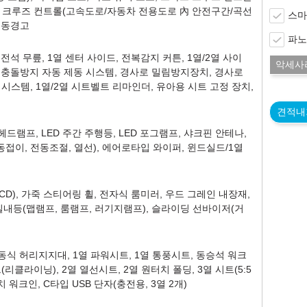
트 크루즈 컨트롤(고속도로/자동차 전용도로 內 안전구간/곡선
스마
 진동경고
파노
석 무릎, 1열 센터 사이드, 전복감지 커튼, 1열/2열 사이
악세사
 다중 충돌방지 자동 제동 시스템, 경사로 밀림방지장치, 경사로
시스템, 1열/2열 시트벨트 리마인더, 유아용 시트 고정 장치,
견적내
D 헤드램프, LED 주간 주행등, LED 포그램프, 샤크핀 안테나,
접이, 전동조절, 열선), 에어로타입 와이퍼, 윈드실드/1열
CD), 가죽 스티어링 휠, 전자식 룸미러, 우드 그레인 내장재,
 실내등(맵램프, 룸램프, 러기지램프), 슬라이딩 선바이저(거
동식 허리지지대, 1열 파워시트, 1열 통풍시트, 동승석 워크
(리클라이닝), 2열 열선시트, 2열 원터치 폴딩, 3열 시트(5:5
 워크인, C타입 USB 단자(충전용, 3열 2개)