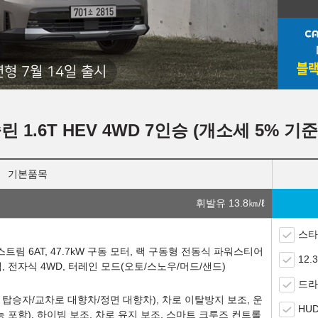
년형 7월 14일 출시
린 1.6T HEV 4WD 7인승 (개소세 5% 기준
기본품목
휘발유 13.8
㎞/ℓ
스타
 6AT, 47.7kW 구동 모터, 랙 구동형 전동식 파워스티어
12
템, 전자식 4WD, 터레인 모드(오토/스노우/머드/샌드)
드라
탑승자/교차로 대향차/정면 대향차), 차로 이탈방지 보조, 운
HUD
 포함), 하이빔 보조, 차로 유지 보조, 스마트 크루즈 컨트롤