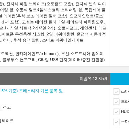
, 전자식 파킹 브레이크(오토홀드 포함), 전자식 변속 다이
스티어링 휠, 수동식 틸트&텔레스코픽 스티어링 휠, 독립제어 풀
얼 에어컨(후석 보조 에어컨 필터 포함), 인포테인먼트/공조
센서 포함), 고성능 에어컨 필터, 1열 세이프티 파워윈도우,
솔 1개/1열 시트백 2개/3열 2개), 오토디포그, 레인센서, 애프
스마트폰 무선충전 시스템, 2열 파워아웃렛, 운전석 자동쾌적
보조 히터, 후석 승객 알림, 스마트 파워테일게이트
로젝션, 인카페이먼트/e hi-pass), 무선 소프트웨어 업데이
, 블루투스 핸즈프리, C타입 USB 단자(데이터/충전 전환형)
휘발유 13.8
㎞/ℓ
소세 5% 기준) 프레스티지 기본 품목 및
스타
드라
리 경고
HUD
 플레이트
스마