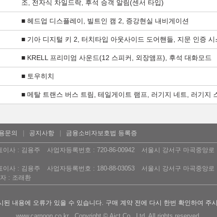
조, 전자식 차일드락, 후석 승객 알림(센서 타입)
■ 헤드업 디스플레이, 빌트인 캠 2, 증강현실 내비게이션
■ 기아 디지털 키 2, 터치타입 아웃사이드 도어핸들, 지문 인증 시
■ KRELL 프리미엄 사운드(12 스피커, 외장앰프), 후석 대화모드
■ 토우히치
■ 메탈 트랜스 버스 트림, 테일게이트 램프, 러기지 네트, 러기지
용문의
공지사항
금융소비자보호법 등록증
표이사 : 김용주
사업자등록번호 : 720-86-00942
서울시 강서구 마곡중앙로 16
표이사 : 김용주
사업자등록번호 : 180-88-03053
서울시 강서구 마곡중앙로 16
 : 조래환
된 내용에 오류가 있을 수 있습니다. 구매 계약 전에 다시 한번 확인하여 주
www.carnoon.co.kr Copyright © Aict Co., Ltd. All rights reserved.