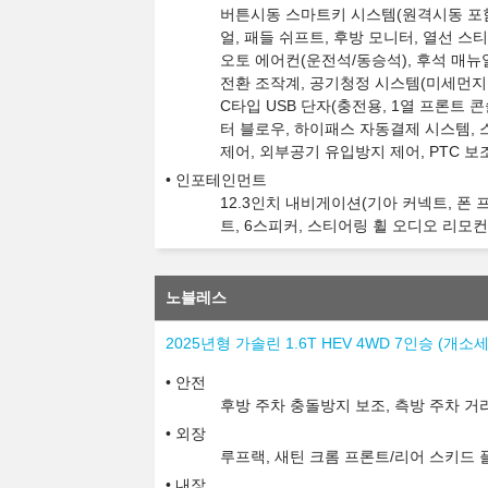
버튼시동 스마트키 시스템(원격시동 포함)
얼, 패들 쉬프트, 후방 모니터, 열선 
오토 에어컨(운전석/동승석), 후석 매뉴
전환 조작계, 공기청정 시스템(미세먼지 
C타입 USB 단자(충전용, 1열 프론트 콘
터 블로우, 하이패스 자동결제 시스템, 
제어, 외부공기 유입방지 제어, PTC 
인포테인먼트
12.3인치 내비게이션(기아 커넥트, 폰 프
트, 6스피커, 스티어링 휠 오디오 리모컨
노블레스
2025년형 가솔린 1.6T HEV 4WD 7인승 (개
안전
후방 주차 충돌방지 보조, 측방 주차 거
외장
루프랙, 새틴 크롬 프론트/리어 스키드
내장