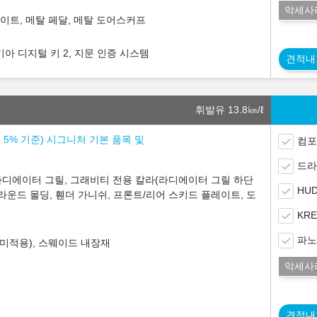
악세사
라이트, 메탈 페달, 메탈 도어스커프
아 디지털 키 2, 지문 인증 시스템
견적내
휘발유 13.8
㎞/ℓ
소세 5% 기준) 시그니처 기본 품목 및
컴포
드라
디에이터 그릴, 그래비티 전용 칼라(라디에이터 그릴 하단
HUD
라운드 몰딩, 휀더 가니쉬, 프론트/리어 스키드 플레이트, 도
KR
파노
미적용), 스웨이드 내장재
악세사
견적내