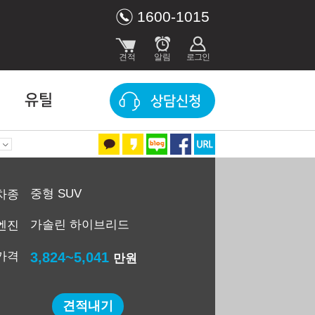
1600-1015
유틸
상담신청
중형 SUV
차종
가솔린 하이브리드
엔진
가격
3,824~5,041
만원
견적내기