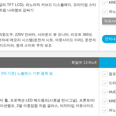
KR
라 TFT LCD), 파노라믹 커브드 디스플레이, 프리미엄 스티
터트림 나파엠보 감싸기
파노
악세사
윈도우, 220V 인버터, 서라운드 뷰 모니터, 리모트 360도
견적내
운전자세 메모리 시스템(운전석 시트, 아웃사이드 미러), 운전석
이드미러, 원격 스마트 주차 보조
휘발유 13.8
㎞/ℓ
소세 5% 기준) 노블레스 기본 품목 및
컴포
드라
HUD
로이 휠, 프로젝션 LED 헤드램프(시퀀셜 턴시그널), 프론트/리
KR
비네이션램프, 2열 이중접합 차음 글라스, 터치타입 아웃사이드
파노