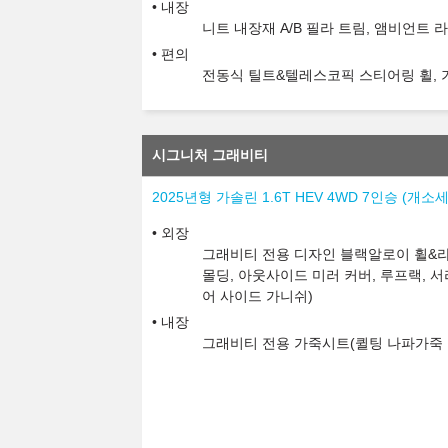
내장
니트 내장재 A/B 필라 트림, 앰비언트 
편의
전동식 틸트&텔레스코픽 스티어링 휠, 기
시그니처 그래비티
2025년형 가솔린 1.6T HEV 4WD 7인승 (개
외장
그래비티 전용 디자인 블랙알로이 휠&라
몰딩, 아웃사이드 미러 커버, 루프랙, 서
어 사이드 가니쉬)
내장
그래비티 전용 가죽시트(퀼팅 나파가죽 