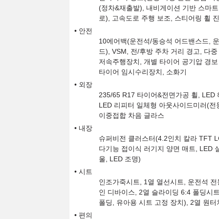
(정차&재출발), 내비게이션 기반 스마
로), 고속도로 주행 보조, 스티어링 휠
안전
10에어백(운전석/동승석 어드밴스드, 운전
드), VSM, 전/후방 주차 거리 경고,
저속주행장치, 개별 타이어 공기압 경보 
타이어 임시수리장치, 소화기
외장
235/65 R17 타이어&전면가공 휠, LE
LED 리피터 일체형 아웃사이드미러(전동
이중접합 차음 글라스
내장
슈퍼비전 클러스터(4.2인치 칼라 TFT L
다기능 접이식 러기지 양면 매트, LED
울, LED 조명)
시트
인조가죽시트, 1열 열선시트, 운전석 전
인 디바이스, 2열 슬라이딩 6:4 폴딩시트
폴딩, 유아용 시트 고정 장치), 2열 원터치
편의