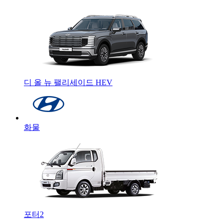
디 올 뉴 팰리세이드 HEV
화물
포터2