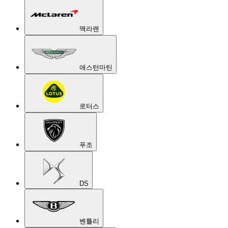
맥라렌
애스턴마틴
로터스
푸조
DS
벤틀리