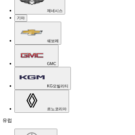
제네시스
기아
쉐보레
GMC
KG모빌리티
르노코리아
유럽