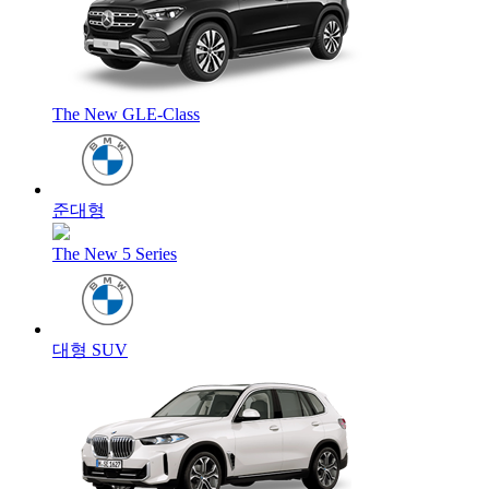
The New GLE-Class
준대형
The New 5 Series
대형 SUV