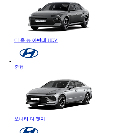
디 올 뉴 아반떼 HEV
중형
쏘나타 디 엣지