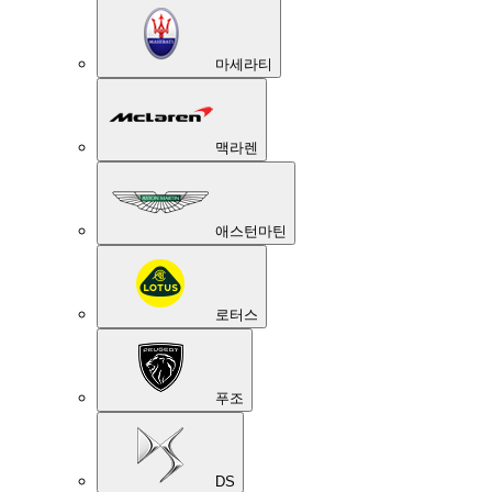
마세라티
맥라렌
애스턴마틴
로터스
푸조
DS