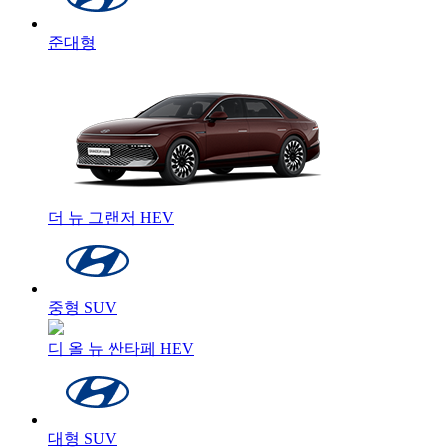
준대형
더 뉴 그랜저 HEV
중형 SUV
디 올 뉴 싼타페 HEV
대형 SUV