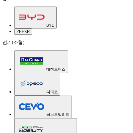
BYD
ZEEKR
전기(소형)
대창모터스
디피코
쎄보모빌리티