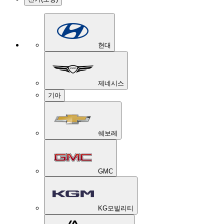
현대
제네시스
기아
쉐보레
GMC
KG모빌리티