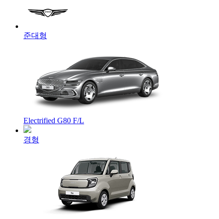
준대형
Electrified G80 F/L
경형