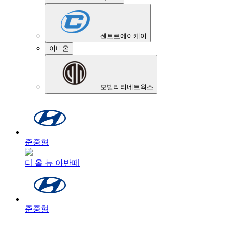
센트로에이케이
이비온
모빌리티네트웍스
준중형
디 올 뉴 아반떼
준중형