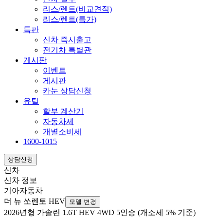
리스/렌트(비교견적)
리스/렌트(특가)
특판
신차 즉시출고
전기차 특별관
게시판
이벤트
게시판
카눈 상담신청
유틸
할부 계산기
자동차세
개별소비세
1600-1015
상담신청
신차
신차 정보
기아자동차
더 뉴 쏘렌토 HEV
모델 변경
2026년형 가솔린 1.6T HEV 4WD 5인승 (개소세 5% 기준)