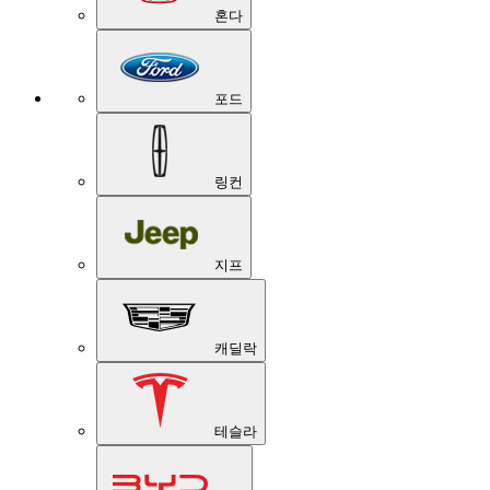
혼다
포드
링컨
지프
캐딜락
테슬라