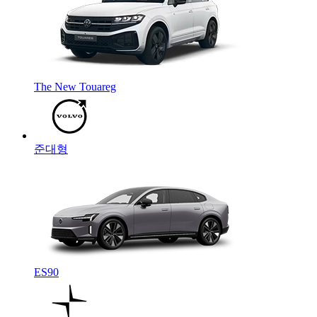
The New Touareg
준대형
ES90