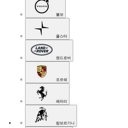
볼보
폴스타
랜드로버
포르쉐
페라리
람보르기니