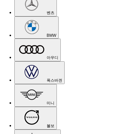
벤츠
BMW
아우디
폭스바겐
미니
볼보