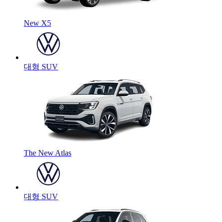
New X5
대형 SUV
The New Atlas
대형 SUV