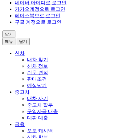
네이버 아이디로 로그인
카카오계정으로 로그인
페이스북으로 로그인
구글 계정으로 로그인
닫기
메뉴
닫기
신차
내차 찾기
신차 정보
쉬운 견적
판매조건
예상납기
중고차
내차 사기
중고차 할부
구입자금 대출
대환 대출
금융
오토 캐시백
신차 할부