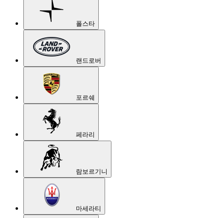
폴스타
랜드로버
포르쉐
페라리
람보르기니
마세라티