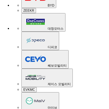
BYD
ZEEKR
대창모터스
디피코
쎄보모빌리티
제이스 모빌리티
EVKMC
마이브