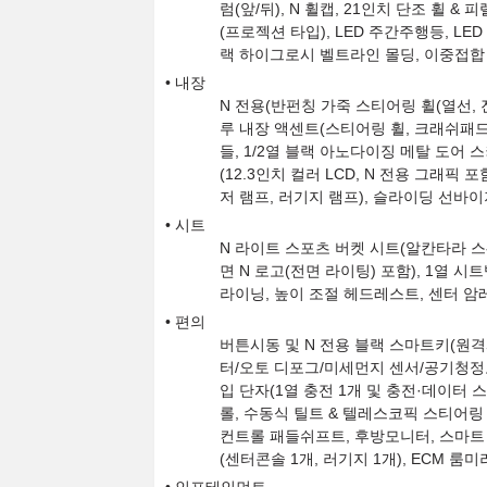
럼(앞/뒤), N 휠캡, 21인치 단조 휠 & 피렐
(프로젝션 타입), LED 주간주행등, LE
랙 하이그로시 벨트라인 몰딩, 이중접합 
내장
N 전용(반펀칭 가죽 스티어링 휠(열선, 
루 내장 액센트(스티어링 휠, 크래쉬패드,
들, 1/2열 블랙 아노다이징 메탈 도어 
(12.3인치 컬러 LCD, N 전용 그래픽 
저 램프, 러기지 램프), 슬라이딩 선바이
시트
N 라이트 스포츠 버켓 시트(알칸타라 스
면 N 로고(전면 라이팅) 포함), 1열 시
라이닝, 높이 조절 헤드레스트, 센터 암
편의
버튼시동 및 N 전용 블랙 스마트키(원격
터/오토 디포그/미세먼지 센서/공기청정모드
입 단자(1열 충전 1개 및 충전·데이터 
롤, 수동식 틸트 & 텔레스코픽 스티어링
컨트롤 패들쉬프트, 후방모니터, 스마트
(센터콘솔 1개, 러기지 1개), ECM 룸