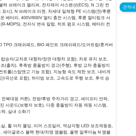
럭 브레이크 캘리퍼, 전자제어 서스펜션(ECS), N 그린 컨
견적내
표시), N 브레이크 리젠, 차세대 일체형 PE 시스템(전/후륜
 이온 배터리, 400V/800V 멀티 충전 시스템, 후륜 멀티링크 서
R-MDPS), 전자식 변속 칼럼, 히트 펌프 시스템, 배터리 컨
BIO TPO 크래쉬패드, BIO 페인트 크래쉬패드/도어트림/혼커버
탑승자/교차로 대향차/정면 대향차 포함), 차로 유지 보조,
조(출차), 후측방 충돌방지 경고(주행), 후방 교차 충돌방지
 컨트롤(스탑앤고 기능 포함), 지능형 속도 제한 보조, 내비게
/곡선로 포함), 하이빔 보조, 고속도로 주행 보조, 후석 승
 전복대응 커튼), 전방/후방 주차거리 경고, 세이프티 언락,
엔진 사운드(보행자 보호), 다중 충돌방지 자동 제동 시스템,
드락, 실내 소화기
실, 휠 아치 몰딩, 리어 스포일러, 역삼각형 LED 보조제동등,
, 세미글로스 블랙 현대/차명 엠블럼, 플랫 알루미늄 N 엠블