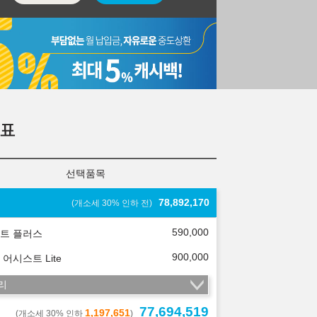
표
선택품목
78,892,170
(개소세 30% 인하 전)
590,000
트 플러스
900,000
 어시스트 Lite
리
77,694,519
1,197,651
(개소세 30% 인하
)