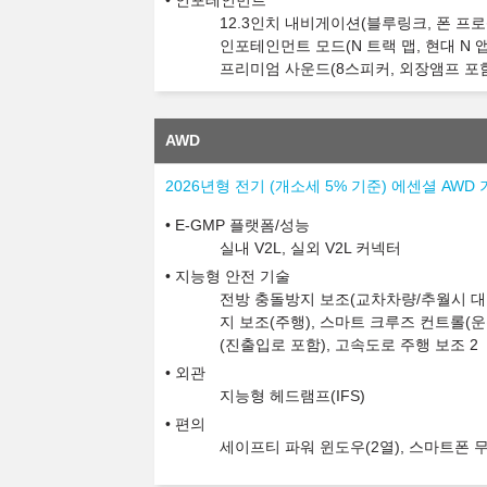
인포테인먼트
12.3인치 내비게이션(블루링크, 폰 프로젝
인포테인먼트 모드(N 트랙 맵, 현대 N 앱),
프리미엄 사운드(8스피커, 외장앰프 포
AWD
2026년형 전기 (개소세 5% 기준) 에센셜 AWD
E-GMP 플랫폼/성능
실내 V2L, 실외 V2L 커넥터
지능형 안전 기술
전방 충돌방지 보조(교차차량/추월시 대향
지 보조(주행), 스마트 크루즈 컨트롤(
(진출입로 포함), 고속도로 주행 보조 2
외관
지능형 헤드램프(IFS)
편의
세이프티 파워 윈도우(2열), 스마트폰 무