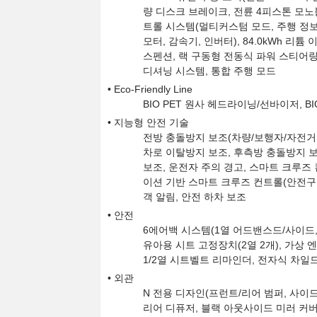
량 디스크 브레이크, 전륜 4피스톤 모노블
트롤 시스템(멀티커스텀 모드, 주행 정보 
모터, 감속기, 인버터), 84.0kWh 리튬
스펜션, 랙 구동형 전동식 파워 스티어링(
디셔닝 시스템, 통합 주행 모드
Eco-Friendly Line
BIO PET 원사 헤드라이닝/선바이저, 
지능형 안전 기술
전방 충돌방지 보조(차량/보행자/자전거 
차로 이탈방지 보조, 후측방 충돌방지 보
보조, 운전자 주의 경고, 스마트 크루즈
이션 기반 스마트 크루즈 컨트롤(안전구간
객 알림, 안전 하차 보조
안전
6에어백 시스템(1열 어드밴스드/사이드,
유아용 시트 고정장치(2열 2개), 가상 
1/2열 시트벨트 리마인더, 전자식 차일
외관
N 전용 디자인(프런트/리어 범퍼, 사이드
리어 디퓨저, 블랙 아웃사이드 미러 커버