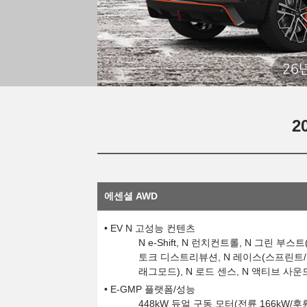
26
2
에센셜 AWD
EV N 고성능 컨텐츠
N e-Shift, N 런치컨트롤, N 그린 부스
토크 디스트리뷰션, N 레이스(스프린트/
래그모드), N 로드 센스, N 액티브 사운드
E-GMP 플랫폼/성능
448kW 듀얼 구동 모터(전륜 166kW/후륜