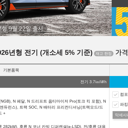
년형 9월 22일 출시
026년형 전기 (개소세 5% 기준)
가격
기본품목
전기 3.7
㎞/㎾h
컴포
트(NGB), N 페달, N 드리프트 옵티마이저 Pro(토크 킥 포함), N
파킹
엔듀런스), 트랙 SOC, N 배터리 프리컨디셔닝(트랙모드/드
 +
악세사
 282kW), 후륜 N 코너 카빙 디퍼렌셜(e-LSD), 전/후륜 대용