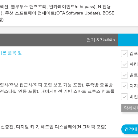
션, 블루투스 핸즈프리, 인카페이먼트/e hi-pass), N 전용
 무선 소프트웨어 업데이트(OTA Software Update), BOSE
함)
전기 3.7
㎞/㎾h
 기본 품목 및
컴포
파킹
빌트
차/측방 접근차/회피 조향 보조 기능 포함), 후측방 충돌방
디지
운전스타일 연동 포함), 내비게이션 기반 스마트 크루즈 컨트롤
비전
악세사
선충전, 디지털 키 2, 헤드업 디스플레이(N 그래픽 포함)
견적내