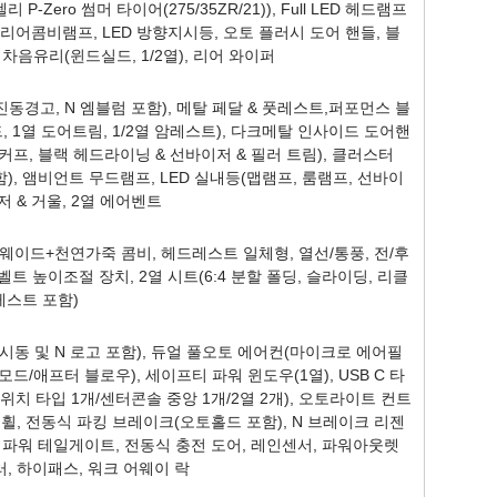
리 P-Zero 썸머 타이어(275/35ZR/21)), Full LED 헤드램프
D 리어콤비램프, LED 방향지시등, 오토 플러시 도어 핸들, 블
차음유리(윈드실드, 1/2열), 리어 와이퍼
진동경고, N 엠블럼 포함), 메탈 페달 & 풋레스트,퍼포먼스 블
 1열 도어트림, 1/2열 암레스트), 다크메탈 인사이드 도어핸
스커프, 블랙 헤드라이닝 & 선바이저 & 필러 트림), 클러스터
포함), 앰비언트 무드램프, LED 실내등(맵램프, 룸램프, 선바이
저 & 거울, 2열 에어벤트
웨이드+천연가죽 콤비, 헤드레스트 일체형, 열선/통풍, 전/후
트벨트 높이조절 장치, 2열 시트(6:4 분할 폴딩, 슬라이딩, 리클
레스트 포함)
시동 및 N 로고 포함), 듀얼 풀오토 에어컨(마이크로 에어필
/애프터 블로우), 세이프티 파워 윈도우(1열), USB C 타
스위치 타입 1개/센터콘솔 중앙 1개/2열 2개), 오토라이트 컨트
 휠, 전동식 파킹 브레이크(오토홀드 포함), N 브레이크 리젠
 파워 테일게이트, 전동식 충전 도어, 레인센서, 파워아웃렛
미러, 하이패스, 워크 어웨이 락