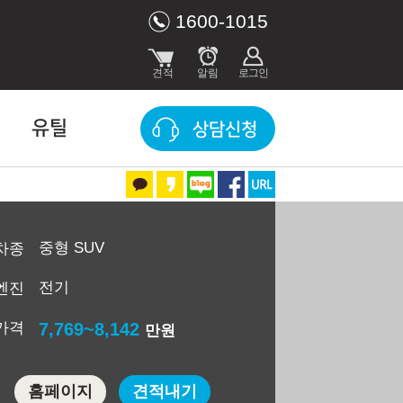
1600-1015
유틸
상담신청
중형 SUV
차종
전기
엔진
가격
7,769~8,142
만원
홈페이지
견적내기