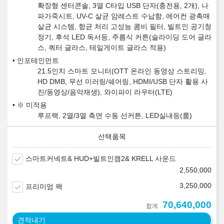
확장형 센터콘솔, 3열 C타입 USB 단자(충전용, 2개), 나
파가죽시트, UV-C 살균 암레스트 수납함, 에어컨 광촉매
살균 시스템, 항균 처리 고성능 콤비 필터, 빌트인 공기청
정기, 후석 LED 독서등, 주름식 커튼(슬라이딩 도어 글라
스, 쿼터 글라스, 테일게이트 글라스 적용)
인포테인먼트
21.5인치 스마트 모니터(OTT 온라인 동영상 스트리밍,
HD DMB, 무선 미러링/쉐어링, HDMI/USB 단자 활용 사
진/동영상/음악재생), 와이파이 라우터(LTE)
※ 미적용
루프랙, 2열/3열 측면 수동 선커튼, LED실내등(룸)
스마트커넥트& HUD+빌트인캠2& KRELL 사운드
2,550,000
3,250,000
프리미엄 팩
70,640,000
합계
견적내기