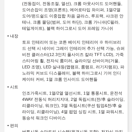
(전동접이, 전동조절, 열선), 크롬 아웃사이드 도어핸들,
도어손잡이 조명(프론트), 에어로타입 와이퍼, 1열/2열
도어/윈드쉴드 이중접합 차음 글라스, 루프랙, 샤크핀 안
테나, 크롬 몰딩(범퍼, 도어 하단), 크롬 가니쉬(C필라,
테일게이트), 블랙 하이그로시 도어 프레임 가니쉬
내장
토프 인테리어 또는 코튼 베이지 인테리어 ※ 하이브리
드 선택 시 네이비 그레이 인테리어 추가 선택 가능, 슈퍼
비전 클러스터(12.3인치 풀사이즈 칼라 TFT LCD), 가죽
스티어링 휠, 전자식 룸미러, 슬라이딩 선바이저(거울,
LED 조명), LED 실내등(맵램프, 룸램프, 러기지램프), 파
노라믹 커브드 디스플레이, 블랙 하이그로시 기어 인디
케이터 커버, 1열 크롬 인사이드 도어핸들
시트
인조가죽시트, 1열/2열 열선시트, 1열 통풍시트, 운전석
4WAY 전동식 허리지지대, 2열 독립시트(전/후 슬라이딩,
리클라이닝, 워크인), 3열 독립시트(쿠션 팁업&전/후 슬
라이딩, 리클라이닝), 4열 팝업 싱킹 시트, 1열 파워시트,
동승석 워크인 디바이스
편의
버튼시동 스마트키 시스템(원격시동 포함), 전자식 파킹