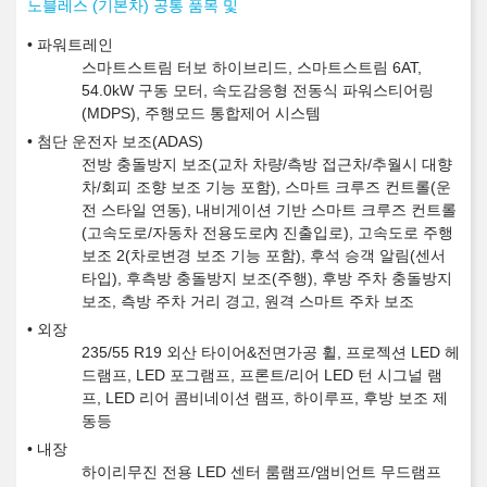
노블레스 (기본차) 공통 품목 및
파워트레인
스마트스트림 터보 하이브리드, 스마트스트림 6AT,
54.0kW 구동 모터, 속도감응형 전동식 파워스티어링
(MDPS), 주행모드 통합제어 시스템
첨단 운전자 보조(ADAS)
전방 충돌방지 보조(교차 차량/측방 접근차/추월시 대향
차/회피 조향 보조 기능 포함), 스마트 크루즈 컨트롤(운
전 스타일 연동), 내비게이션 기반 스마트 크루즈 컨트롤
(고속도로/자동차 전용도로內 진출입로), 고속도로 주행
보조 2(차로변경 보조 기능 포함), 후석 승객 알림(센서
타입), 후측방 충돌방지 보조(주행), 후방 주차 충돌방지
보조, 측방 주차 거리 경고, 원격 스마트 주차 보조
외장
235/55 R19 외산 타이어&전면가공 휠, 프로젝션 LED 헤
드램프, LED 포그램프, 프론트/리어 LED 턴 시그널 램
프, LED 리어 콤비네이션 램프, 하이루프, 후방 보조 제
동등
내장
하이리무진 전용 LED 센터 룸램프/앰비언트 무드램프