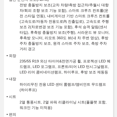
전방 충돌방지 보조(교차 차량/측방 접근차/추월시 대향
차/회피 조향 보조 기능 포함), 스마트 크루즈 컨트롤(운
전 스타일 연동), 내비게이션 기반 스마트 크루즈 컨트롤
(고속도로/자동차 전용도로內 진출입로), 고속도로 주행
보조 2(차로변경 보조 기능 포함), 후석 승객 알림(센서
타입), 후측방 충돌방지 보조(주행), 서라운드 뷰 모니터,
후측방 모니터, 리모트 360도 뷰(내 차 주변 영상), 후방
주차 충돌방지 보조, 원격 스마트 주차 보조, 측방 주차
거리 경고
외장
235/55 R19 외산 타이어&전면가공 휠, 프로젝션 LED 헤
드램프, LED 포그램프, 프론트/리어 LED 턴시그널램프,
LED 리어 콤비네이션램프, 하이루프, 후방 보조 제동등
내장
하이리무진 전용 LED 센터 룸램프/앰비언트 무드램프
(하이루프)
시트
2열 통풍시트, 2열 파워 리클라이닝 시트(풀플랫 포함,
워크인 기능 미적용)
편의