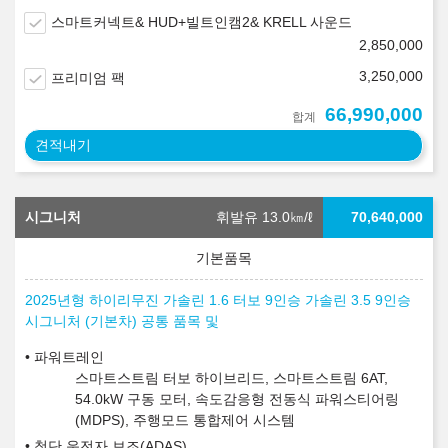
스마트커넥트& HUD+빌트인캠2& KRELL 사운드
2,850,000
3,250,000
프리미엄 팩
66,990,000
합계
견적내기
시그니처
휘발유 13.0
㎞/ℓ
70,640,000
2025년형 하이리무진 가솔린 1.6 터보 9인승 가솔린 3.5 9인승
시그니처 (기본차) 공통 품목 및
파워트레인
스마트스트림 터보 하이브리드, 스마트스트림 6AT,
54.0kW 구동 모터, 속도감응형 전동식 파워스티어링
(MDPS), 주행모드 통합제어 시스템
첨단 운전자 보조(ADAS)