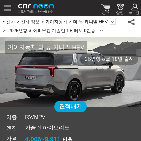
신차
신차 정보
기아자동차
더 뉴 카니발 HEV
2025년형 하이리무진 가솔린 1.6 터보 9인승
기아자동차 더 뉴 카니발 HEV
26년형 8월 18일 출시
견적내기
RV/MPV
차종
가솔린 하이브리드
엔진
가격
4,006~9,911
만원