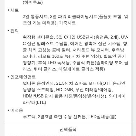
(하이루프)
시트
2열 통풍시트, 2열 파워 리클라이닝시트(풀플랫 포함, 워
크인 기능 미적용), 가죽시트
편의
확장형 센터콘솔, 3열 C타입 USB단자(충전용, 2개), UV-
C 살균 암레스트 수납함, 에어컨 광촉매 살균 시스템, 향
균 처리 고성능 콤비 필터, 서라운드 뷰 모니터, 후측방
모니터, 리모트 360도 뷰(내 차 주변 영상), 빌트인 공기
청정기, 후석 LED 독서등, 주름식 커튼(슬라이딩 도어 글
라스, 쿼터 글라스, 테일게이트 글라스 적용)
인포테인먼트
멀티존 음성인식, 21.5인치 스마트 모니터(OTT 온라인
동영상 스트리밍, HD DMB, 무선 미러링/쉐어링,
HDMI/USB 단자 활용 사진/동영상/음악재생), 와이파이
라우터(LTE)
미적용
루프랙, 2열/3열 측면 수동 선커튼, LED실내등(룸)