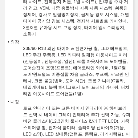
터 사이드, 전복감지 커튼, 1열 사이드), 전/후방 주차 거
리 경고, VSM, 다중 충돌방지 자동 제동 시스템, 횡풍안
정제어, 경사로 밀림방지장치, 급제동 경보 시스템, 개별
타이어 공기압 경보 시스템, 전좌석 시트벨트 리마인더,
2열/3열 유아용 시트 고정 장치, 타이어 임시수리장치,
소화기
외장
235/60 R18 외산 타이어 & 전면가공 휠, LED 헤드램프,
LED 주간 주행등, LED 리피터 일체형 아웃사이드 미러
(전동접이, 전동조절, 열선), 크롬 아웃사이드 도어핸들,
도어손잡이 조명(프론트), 에어로타입 와이퍼, 1열/2열
도어/윈드쉴드 이중접합 차음 글라스, 루프랙, 샤크핀 안
테나, 크롬 몰딩(범퍼, 도어 하단), 크롬 가니쉬(C필라,
테일게이트), 블랙 하이그로시 도어 프레임 가니쉬, 터치
타입 아웃사이드 도어핸들(1열)
내장
토프 인테리어 또는 코튼 베이지 인테리어 ※ 하이브리
드 선택 시 네이비 그레이 인테리어 추가 선택 가능, 슈퍼
비전 클러스터(12.3인치 풀사이즈 칼라 TFT LCD), 가죽
스티어링 휠, 전자식 룸미러, 슬라이딩 선바이저(거울,
LED 조명), LED 실내등(맵램프, 룸램프, 러기지램프), 파