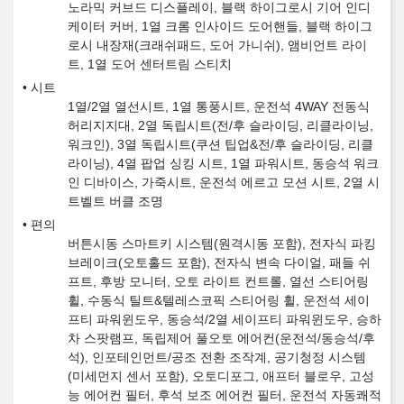
노라믹 커브드 디스플레이, 블랙 하이그로시 기어 인디
케이터 커버, 1열 크롬 인사이드 도어핸들, 블랙 하이그
로시 내장재(크래쉬패드, 도어 가니쉬), 앰비언트 라이
트, 1열 도어 센터트림 스티치
시트
1열/2열 열선시트, 1열 통풍시트, 운전석 4WAY 전동식
허리지지대, 2열 독립시트(전/후 슬라이딩, 리클라이닝,
워크인), 3열 독립시트(쿠션 팁업&전/후 슬라이딩, 리클
라이닝), 4열 팝업 싱킹 시트, 1열 파워시트, 동승석 워크
인 디바이스, 가죽시트, 운전석 에르고 모션 시트, 2열 시
트벨트 버클 조명
편의
버튼시동 스마트키 시스템(원격시동 포함), 전자식 파킹
브레이크(오토홀드 포함), 전자식 변속 다이얼, 패들 쉬
프트, 후방 모니터, 오토 라이트 컨트롤, 열선 스티어링
휠, 수동식 틸트&텔레스코픽 스티어링 휠, 운전석 세이
프티 파워윈도우, 동승석/2열 세이프티 파워윈도우, 승하
차 스팟램프, 독립제어 풀오토 에어컨(운전석/동승석/후
석), 인포테인먼트/공조 전환 조작계, 공기청정 시스템
(미세먼지 센서 포함), 오토디포그, 애프터 블로우, 고성
능 에어컨 필터, 후석 보조 에어컨 필터, 운전석 자동쾌적