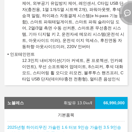
제어, 외부공기 유입방지 제어, 레인센서, C타입 USB 단
자(충전용, 1열 1개/1열 시트백 2개), 파워아웃렛, 후석
승객 알림, 하이패스 자동결제 시스템(e hi-pass 기능 포
함), 스마트 파워테일게이트, 스마트 파워 슬라이딩 도
어, 2열/3열 측면 수동 선커튼, 스마트폰 무선충전 시스
템, 기아 디지털 키 2, 운전자세 메모리 시스템(운전석 시
트, 아웃사이드 미러), 운전석 이지 억세스, 후진연동 자
동하향 아웃사이드미러, 220V 인버터
인포테인먼트
12.3인치 내비게이션(기아 커넥트, 폰 프로젝션, 인카페
이먼트), 무선 소프트웨어 업데이트, 8스피커, 후석 대화
모드, 스티어링 휠 오디오 리모컨, 블루투스 핸즈프리, C
타입 USB 단자(데이터/충전 전환형), 멀티존 음성인식
노블레스
휘발유 13.0
㎞/ℓ
66,990,000
2025년형 하이리무진 가솔린 1.6 터보 9인승 가솔린 3.5 9인승