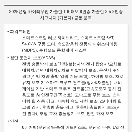
2025년형 하이리무진 가솔린 1.6 터보 9인승 가솔린 3.5 9인승
시그니처 (기본차) 공통 품목
파워트레인
스마트스트림 터보 하이브리드, 스마트스트림 6AT,
54.0kW 구동 모터, 속도감응형 전동식 파워스티어링
(MDPS), 주행모드 통합제어 시스템
첨단 운전자 보조(ADAS)
전방 충돌방지 보조(차량/보행자/자전거 탑승자/교차로
대향차/정면 대향차), 차로 이탈방지 보조, 운전자 주의
경고(전방 차량 출발 알림 기능 포함), 하이빔 보조, 차로
유지 보조 2, 스마트 크루즈 컨트롤(정차&재출발), 내비
게이션 기반 스마트 크루즈 컨트롤(고속도로/자동차 전
용도로 內 안전구간/곡선로), 고속도로 주행 보조, 스티
어링 휠 진동 경고, 지능형 속도 제한 보조, 스티어링 휠
그립 감지, 후측방 충돌 경고, 후측방 충돌방지 보조(전
진 출차), 후방 교차 충돌방지 보조, 안전 하차 보조
안전
8에어백(운전석/동승석 어드밴스드, 운전석 무릎, 1열 센