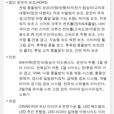
첨단 운전자 보조(ADAS)
전방 충돌방지 보조(차량/보행자/자전거 탑승자/교차로
대향차/정면 대향차), 차로 이탈방지 보조, 운전자 주의
경고(전방 차량 출발 알림 기능 포함), 하이빔 보조, 차로
유지 보조 2, 스마트 크루즈 컨트롤(정차&재출발), 내비
게이션 기반 스마트 크루즈 컨트롤(고속도로/자동차 전
용도로 內 안전구간/곡선로), 고속도로 주행 보조, 스티
어링 휠 진동 경고, 지능형 속도 제한 보조, 스티어링 휠
그립 감지, 후측방 충돌 경고, 후측방 충돌방지 보조(전
진 출차), 후방 교차 충돌방지 보조, 안전 하차 보조
안전
8에어백(운전석/동승석 어드밴스드, 운전석 무릎, 1열 센
터 사이드, 전복감지 커튼, 1열 사이드), 전/후방 주차 거
리 경고, VSM, 다중 충돌방지 자동 제동 시스템, 횡풍안
정제어, 경사로 밀림방지장치, 급제동 경보 시스템, 개별
타이어 공기압 경보 시스템, 전좌석 시트벨트 리마인더,
2열/3열 유아용 시트 고정 장치, 타이어 임시수리장치,
소화기
외장
235/60 R18 외산 타이어 & 전면가공 휠, LED 헤드램프,
LED 주간 주행등, LED 리피터 일체형 아웃사이드 미러