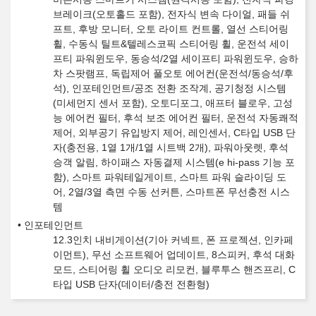
브레이크(오토홀드 포함), 전자식 변속 다이얼, 패들 쉬
프트, 후방 모니터, 오토 라이트 컨트롤, 열선 스티어링
휠, 수동식 틸트&텔레스코픽 스티어링 휠, 운전석 세이
프티 파워윈도우, 동승석/2열 세이프티 파워윈도우, 승하
차 스팟램프, 독립제어 풀오토 에어컨(운전석/동승석/후
석), 인포테인먼트/공조 전환 조작계, 공기청정 시스템
(미세먼지 센서 포함), 오토디포그, 애프터 블로우, 고성
능 에어컨 필터, 후석 보조 에어컨 필터, 운전석 자동쾌적
제어, 외부공기 유입방지 제어, 레인센서, C타입 USB 단
자(충전용, 1열 1개/1열 시트백 2개), 파워아웃렛, 후석
승객 알림, 하이패스 자동결제 시스템(e hi-pass 기능 포
함), 스마트 파워테일게이트, 스마트 파워 슬라이딩 도
어, 2열/3열 측면 수동 선커튼, 스마트폰 무선충전 시스
템
인포테인먼트
12.3인치 내비게이션(기아 커넥트, 폰 프로젝션, 인카페
이먼트), 무선 소프트웨어 업데이트, 8스피커, 후석 대화
모드, 스티어링 휠 오디오 리모컨, 블루투스 핸즈프리, C
타입 USB 단자(데이터/충전 전환형)