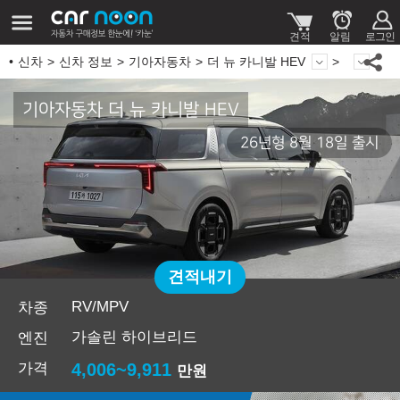
신차
신차 정보
기아자동차
더 뉴 카니발 HEV
기아자동차 더 뉴 카니발 HEV
26년형 8월 18일 출시
견적내기
RV/MPV
차종
가솔린 하이브리드
엔진
가격
4,006~9,911
만원