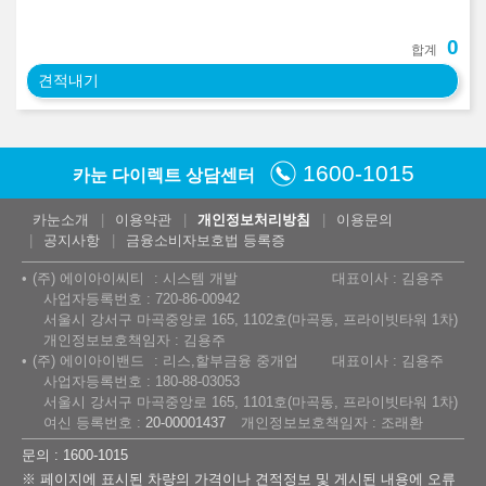
0
합계
견적내기
1600-1015
카눈 다이렉트 상담센터
카눈소개
이용약관
개인정보처리방침
이용문의
공지사항
금융소비자보호법 등록증
(주) 에이아이씨티
시스템 개발
대표이사 : 김용주
사업자등록번호 : 720-86-00942
서울시 강서구 마곡중앙로 165, 1102호(마곡동, 프라이빗타워 1차)
개인정보보호책임자 : 김용주
(주) 에이아이밴드
리스,할부금융 중개업
대표이사 : 김용주
사업자등록번호 : 180-88-03053
서울시 강서구 마곡중앙로 165, 1101호(마곡동, 프라이빗타워 1차)
여신 등록번호 :
20-00001437
개인정보보호책임자 : 조래환
문의 : 1600-1015
※ 페이지에 표시된 차량의 가격이나 견적정보 및 게시된 내용에 오류