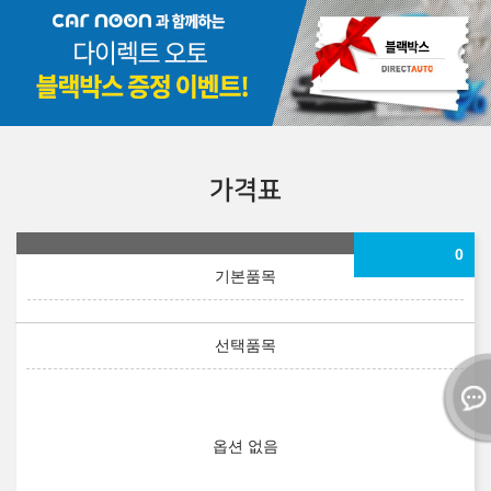
가격표
0
옵션 없음