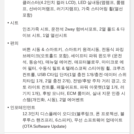
클러스터(4.2인치 컬러 LCD), LED 실내등(맵램프, 룸램
프, 선바이저램프, 러기지램프), 가죽 스티어링 휠(열선
포함)
시트
인조가죽 시트, 운전석 2way 럼버서포트, 2열 폴드 & 다
이브 시트, 1열 열선시트
편의
버튼 시동 & 스마트키, 스마트키 원격시동, 전동식 파킹
브레이크(오토홀드 포함), 세이프티 파워 윈도우 (운전
석, 동승석), 매뉴얼 에어컨, 애프터블로우, 마이크로 에
어 필터, 수동식 틸트 & 텔레스코픽 스티어링 휠, 크루즈
컨트롤, USB C타입 단자(1열 충전 1개/충전·데이터 스위
치타입 1개, 2열 충전 2개), 전방/후방 주차 거리 경고, 오
토 라이트 컨트롤, 패들쉬프트, 파워 아웃렛(1열 1개, 러
기지 1개), 후방 모니터, ECM 룸미러, 실내 지문 인증 시
스템(개인화, 시동), 2열 에어벤트
인포테인먼트
12.3인치 디스플레이 오디오(블루링크, 폰 프로젝션, 블
루투스 핸즈프리, 6스피커), 무선 소프트웨어 업데이트
(OTA Software Update)