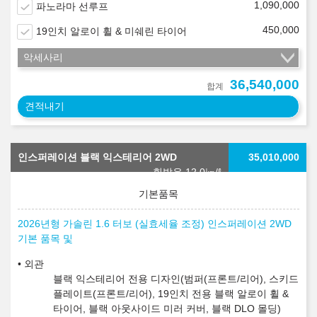
1,090,000
파노라마 선루프
450,000
19인치 알로이 휠 & 미쉐린 타이어
악세사리
36,540,000
합계
견적내기
인스퍼레이션 블랙 익스테리어 2WD
35,010,000
휘발유 12.0
㎞/ℓ
2026년형 가솔린 1.6 터보 (실효세율 조정) 인스퍼레이션 2WD
기본 품목 및
외관
블랙 익스테리어 전용 디자인(범퍼(프론트/리어), 스키드
플레이트(프론트/리어), 19인치 전용 블랙 알로이 휠 &
타이어, 블랙 아웃사이드 미러 커버, 블랙 DLO 몰딩)