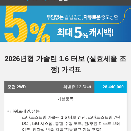
2026년형 가솔린 1.6 터보 (실효세율 조
정)
가격표
모던 2WD
휘발유 12.5
㎞/ℓ
28,440,000
파워트레인/성능
스마트스트림 가솔린 1.6 터보 엔진, 스마트스트림 7단
DCT, ISG 시스템, 통합 주행 모드, 전/후륜 디스크 브레
이크, 전자식 변속 칼럼(진동경고 기능 포함)