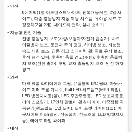
안전
8에어백(1열 어드밴스드/사이드, 전복대응커튼, 2열 사
이드), 다중 충돌방지 자동 제동 시스템, 유아용 시트 고
정장치(2열 2개), 세이프티 언락, 실내 소화기
지능형 안전 기술
전방 충돌방지 보조(차량/보행자/자전거 탑승자), 차로
이탈방지 보조, 운전자 주의 경고, 하이빔 보조, 지능형
속도 제한 보조, 진동 경고 스티어링 휠, 차로 유지 보조,
후석 승객 알림, 후측방 충돌 경고(주행), 후측방 충돌방
지 보조(전진 출차), 후방 교차 충돌방지 보조, 안전 하차
경고
외관
다크 크롬 라디에이터 그릴, 유광블랙 B/C 필라, 아웃사
이드 미러 크롬 가니쉬, Full LED 헤드램프(MFR 타입),
LED 방향지시등(앞), LED 주간주행등, LED 보조제동등,
리어 스포일러, 17인치 알로이 휠 & 타이어, 이중접합 차
음유리(윈드쉴드, 1열 도어), 도어 포켓 라이팅(1열), 아
웃사이드 미러(열선, 전동접이, 전동조절, LED 방향지시
등), 에어로 타입 와이퍼
내장