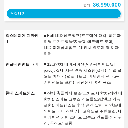
36,990,000
합계
견적내기
익스테리어 디자인
■ Full LED 헤드램프(프로젝션 타입, 히든라
Ⅰ
이팅 주간주행등/지능형 헤드램프 포함),
LED 리어콤비램프, 18인치 알로이 휠 & 타
이어
인포테인먼트 내비
■ 12.3인치 내비게이션(인카페이먼트/e hi-
pass), 실내 지문 인증 시스템(결제), 듀얼 풀
오토 에어컨(오토디포그, 미세먼지 센서,공
기청정모드 포함), 레인센서, 하이패스
현대 스마트센스
■ 전방 충돌방지 보조(교차로 대향차/정면 대
향차), 스마트 크루즈 컨트롤(스탑앤고 기능
포함), 어드밴스드 후석 승객 알림 ※ 인포테
인먼트 내비 선택 시 : 고속도로 주행보조, 내
비게이션 기반 스마트 크루즈 컨트롤(안전구
간, 곡선로) 포함