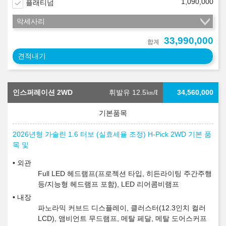
1,090,000
플래티넘
악세사리
33,990,000
합계
견적내기
인스퍼레이션 2WD
휘발유 12.5
㎞/ℓ
34,560,000
2026년형 가솔린 1.6 터보 (실효세율 조정) H-Pick 2WD 기본 품
목 및
외관
Full LED 헤드램프(프로젝션 타입, 히든라이팅 주간주행
등/지능형 헤드램프 포함), LED 리어콤비램프
내장
파노라믹 커브드 디스플레이, 클러스터(12.3인치 컬러
LCD), 앰비언트 무드램프, 메탈 페달, 메탈 도어스커프