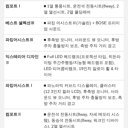
컴포트Ⅰ
■ 1열 통풍시트, 운전석 전동시트(8way), 2
열 열선시트, 2열 폴딩레버
베스트 셀렉션Ⅲ
■ 파킹 어시스트Ⅲ(가솔린) + BOSE 프리미
엄 사운드
파킹어시스트Ⅲ
■ 후측방 모니터, 서라운드 뷰 모니터, 후방
주차 충돌방지 보조, 측방 주차 거리 경고
익스테리어 디자인
■ Full LED 헤드램프(프로젝션 타입, 히든라
Ⅱ
이팅 주간주행등/지능형 헤드램프 포함),
LED 리어콤비램프, 19인치 알로이 휠 & 타
이어
파킹어시스트Ⅰ
■ 파노라믹 커브드 디스플레이, 클러스터
(12.3인치 컬러 LCD), 후측방 모니터, 서라
운드 뷰 모니터, 후방 주차 충돌방지 보조, 측
방 주차 거리 경고
컴포트Ⅱ
■ 운전석 전동시트(8way, 자세 메모리 시스
템), 동승석 전동시트(8way, 워크인 디바이
스), 2열 열선시트