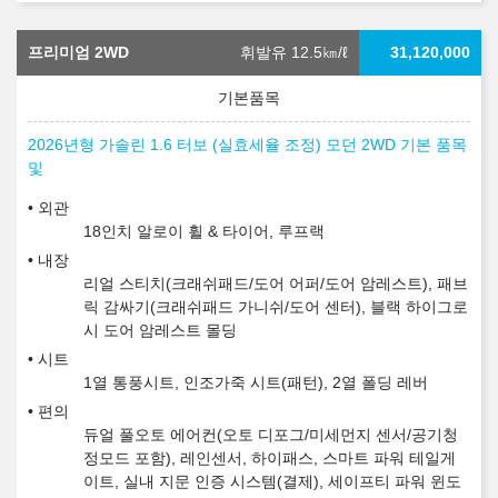
프리미엄 2WD
휘발유 12.5
㎞/ℓ
31,120,000
2026년형 가솔린 1.6 터보 (실효세율 조정) 모던 2WD 기본 품목
및
외관
18인치 알로이 휠 & 타이어, 루프랙
내장
리얼 스티치(크래쉬패드/도어 어퍼/도어 암레스트), 패브
릭 감싸기(크래쉬패드 가니쉬/도어 센터), 블랙 하이그로
시 도어 암레스트 몰딩
시트
1열 통풍시트, 인조가죽 시트(패턴), 2열 폴딩 레버
편의
듀얼 풀오토 에어컨(오토 디포그/미세먼지 센서/공기청
정모드 포함), 레인센서, 하이패스, 스마트 파워 테일게
이트, 실내 지문 인증 시스템(결제), 세이프티 파워 윈도