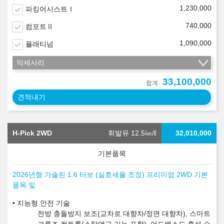
1,230,000
파킹어시스트Ⅰ
740,000
컴포트Ⅱ
1,090,000
플래티넘
악세사리
33,100,000
합계
견적내기
H-Pick 2WD
휘발유 12.5
㎞/ℓ
32,010,000
2026년형 가솔린 1.6 터보 (실효세율 조정) 프리미엄 2WD 기본
품목 및
지능형 안전 기술
전방 충돌방지 보조(교차로 대향차/정면 대향차), 스마트