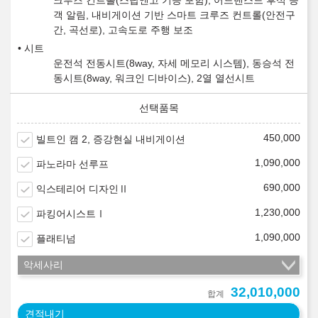
크루즈 컨트롤(스탑앤고 기능 포함), 어드밴스드 후석 승
객 알림, 내비게이션 기반 스마트 크루즈 컨트롤(안전구
간, 곡선로), 고속도로 주행 보조
시트
운전석 전동시트(8way, 자세 메모리 시스템), 동승석 전
동시트(8way, 워크인 디바이스), 2열 열선시트
450,000
빌트인 캠 2, 증강현실 내비게이션
1,090,000
파노라마 선루프
690,000
익스테리어 디자인Ⅱ
1,230,000
파킹어시스트Ⅰ
1,090,000
플래티넘
악세사리
32,010,000
합계
견적내기