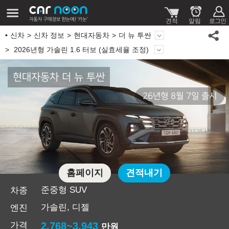
신차
신차 정보
현대자동차
더 뉴 투싼
2026년형 가솔린 1.6 터보 (실효세율 조정)
현대자동차 더 뉴 투싼
26년형 8월 7일 출시
홈페이지
견적내기
준중형 SUV
차종
가솔린, 디젤
엔진
가격
2,768~3,943
만원