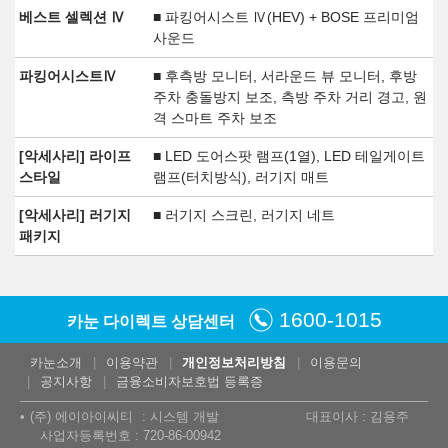
베스트 셀렉션 Ⅳ
■ 파킹어시스트 Ⅳ(HEV) + BOSE 프리미엄
사운드
파킹어시스트Ⅳ
■ 후측방 모니터, 서라운드 뷰 모니터, 후방
주차 충돌방지 보조, 측방 주차 거리 경고, 원
격 스마트 주차 보조
[악세사리] 라이프
■ LED 도어스팟 램프(1열), LED 테일게이트
스타일
램프(터치방식), 러기지 매트
[악세사리] 러기지
■ 러기지 스크린, 러기지 네트
패키지
1600-1015
카눈 다이렉트 상담센터
카눈소개
이용약관
개인정보처리방침
이용문의
공지사항
금융소비자보호법 등록증
(주) 에이아이씨티
시스템 개발
대표이사 : 김용주
사업자등록번호 : 720-86-00942