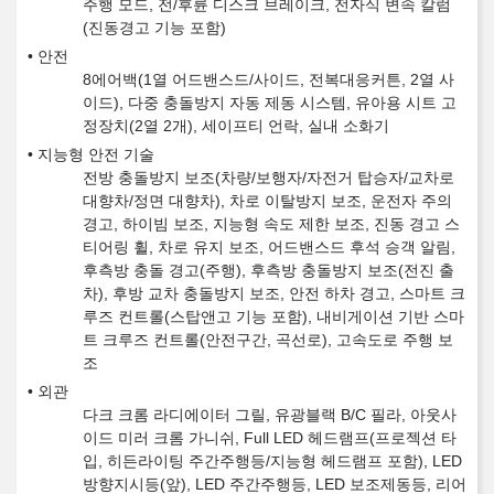
주행 모드, 전/후륜 디스크 브레이크, 전자식 변속 칼럼
(진동경고 기능 포함)
안전
8에어백(1열 어드밴스드/사이드, 전복대응커튼, 2열 사
이드), 다중 충돌방지 자동 제동 시스템, 유아용 시트 고
정장치(2열 2개), 세이프티 언락, 실내 소화기
지능형 안전 기술
전방 충돌방지 보조(차량/보행자/자전거 탑승자/교차로
대향차/정면 대향차), 차로 이탈방지 보조, 운전자 주의
경고, 하이빔 보조, 지능형 속도 제한 보조, 진동 경고 스
티어링 휠, 차로 유지 보조, 어드밴스드 후석 승객 알림,
후측방 충돌 경고(주행), 후측방 충돌방지 보조(전진 출
차), 후방 교차 충돌방지 보조, 안전 하차 경고, 스마트 크
루즈 컨트롤(스탑앤고 기능 포함), 내비게이션 기반 스마
트 크루즈 컨트롤(안전구간, 곡선로), 고속도로 주행 보
조
외관
다크 크롬 라디에이터 그릴, 유광블랙 B/C 필라, 아웃사
이드 미러 크롬 가니쉬, Full LED 헤드램프(프로젝션 타
입, 히든라이팅 주간주행등/지능형 헤드램프 포함), LED
방향지시등(앞), LED 주간주행등, LED 보조제동등, 리어