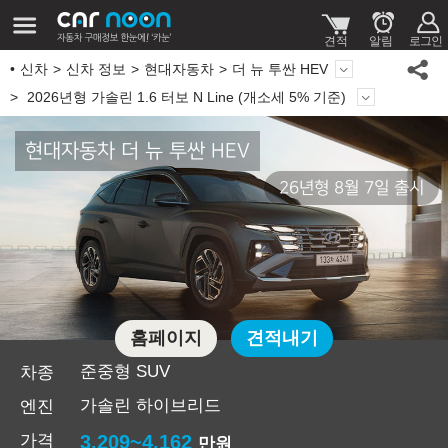
신차
신차 정보
현대자동차
더 뉴 투싼 HEV
2026년형 가솔린 1.6 터보 N Line (개소세 5% 기준)
현대자동차 더 뉴 투싼 HEV
26년형 8월 7일 출시
홈페이지
견적내기
준중형 SUV
차종
가솔린 하이브리드
엔진
가격
3,209~4,162
만원