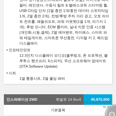
필터, 레인센서, 수동식 틸트 & 텔레스코픽 스티어링 휠,
USB C타입 단자 (1열 충전 1개/충전·데이터 스위치타입
1개, 2열 충전 2개), 전방/후방 주차 거리 경고, 오토 라이
트 컨트롤, 패들쉬프트, 파워 아웃렛(1열 1개, 러기지 1
개), 후방 모니터, ECM 룸미러, 실내 지문 인증 시스템
(개인화,시동,결제), 2열 에어벤트, 하이패스, 스마트 파
워 테일게이트, 스마트폰 무선충전, 디지털 키 2, 헤드업
디스플레이
인포테인먼트
12.3인치 디스플레이 오디오(블루링크, 폰 프로젝션, 블
루투스 핸즈프리, 6스피커), 무선 소프트웨어 업데이트
(OTA Software Update)
시트
1열 통풍시트, 2열 폴딩 레버
인스퍼레이션 2WD
휘발유 14.9
㎞/ℓ
40,870,000
(개소세인하/세제혜
택 전)