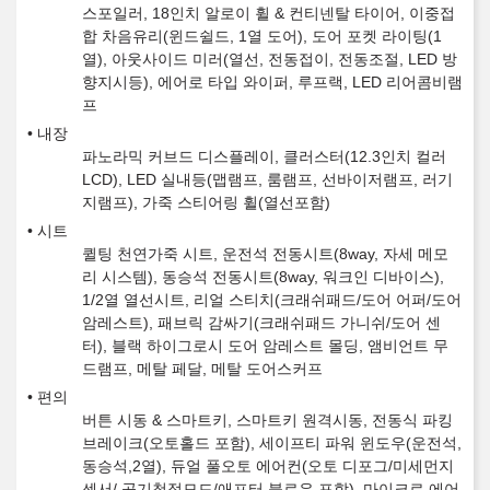
스포일러, 18인치 알로이 휠 & 컨티넨탈 타이어, 이중접
합 차음유리(윈드쉴드, 1열 도어), 도어 포켓 라이팅(1
열), 아웃사이드 미러(열선, 전동접이, 전동조절, LED 방
향지시등), 에어로 타입 와이퍼, 루프랙, LED 리어콤비램
프
내장
파노라믹 커브드 디스플레이, 클러스터(12.3인치 컬러
LCD), LED 실내등(맵램프, 룸램프, 선바이저램프, 러기
지램프), 가죽 스티어링 휠(열선포함)
시트
퀼팅 천연가죽 시트, 운전석 전동시트(8way, 자세 메모
리 시스템), 동승석 전동시트(8way, 워크인 디바이스),
1/2열 열선시트, 리얼 스티치(크래쉬패드/도어 어퍼/도어
암레스트), 패브릭 감싸기(크래쉬패드 가니쉬/도어 센
터), 블랙 하이그로시 도어 암레스트 몰딩, 앰비언트 무
드램프, 메탈 페달, 메탈 도어스커프
편의
버튼 시동 & 스마트키, 스마트키 원격시동, 전동식 파킹
브레이크(오토홀드 포함), 세이프티 파워 윈도우(운전석,
동승석,2열), 듀얼 풀오토 에어컨(오토 디포그/미세먼지
센서/ 공기청정모드/애프터 블로우 포함), 마이크로 에어