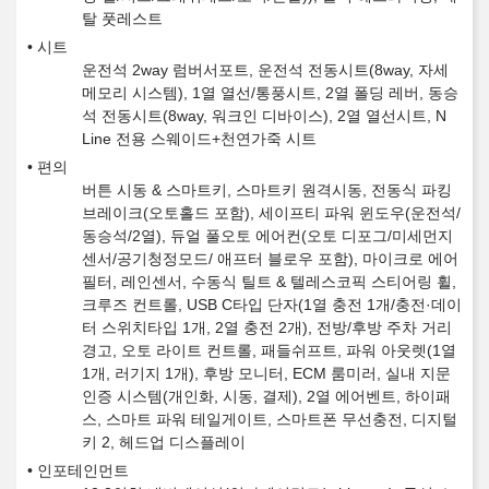
탈 풋레스트
시트
운전석 2way 럼버서포트, 운전석 전동시트(8way, 자세
메모리 시스템), 1열 열선/통풍시트, 2열 폴딩 레버, 동승
석 전동시트(8way, 워크인 디바이스), 2열 열선시트, N
Line 전용 스웨이드+천연가죽 시트
편의
버튼 시동 & 스마트키, 스마트키 원격시동, 전동식 파킹
브레이크(오토홀드 포함), 세이프티 파워 윈도우(운전석/
동승석/2열), 듀얼 풀오토 에어컨(오토 디포그/미세먼지
센서/공기청정모드/ 애프터 블로우 포함), 마이크로 에어
필터, 레인센서, 수동식 틸트 & 텔레스코픽 스티어링 휠,
크루즈 컨트롤, USB C타입 단자(1열 충전 1개/충전·데이
터 스위치타입 1개, 2열 충전 2개), 전방/후방 주차 거리
경고, 오토 라이트 컨트롤, 패들쉬프트, 파워 아웃렛(1열
1개, 러기지 1개), 후방 모니터, ECM 룸미러, 실내 지문
인증 시스템(개인화, 시동, 결제), 2열 에어벤트, 하이패
스, 스마트 파워 테일게이트, 스마트폰 무선충전, 디지털
키 2, 헤드업 디스플레이
인포테인먼트