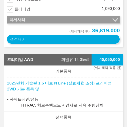
1,090,000
플래티넘
악세사리
36,819,000
(세제혜택 후)
견적내기
프리미엄 AWD
휘발유 14.3
㎞/ℓ
40,050,000
(세제혜택 적용 전)
2025년형 가솔린 1.6 터보 N Line (실효세율 조정) 프리미엄
2WD 기본 품목 및
파워트레인/성능
HTRAC, 험로주행모드 + 경사로 저속 주행장치