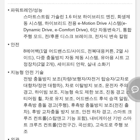
파워트레인/성능
스마트스트림 가솔린 1.6 터보 하이브리드 엔진, 회생제
동 시스템, 하이브리드 전용 e-Motion Drive 시스템(e-
Dynamic Drive, e-Comfort Drive), 6단 자동변속기, 통합
주행 모드, 전/후륜 디스크 브레이크, 전자식 변속 칼럼
안전
8에어백(1열 어드밴스드/사이드, 전복대응커튼, 2열 사
이드), 다중 충돌방지 자동 제동 시스템, 유아용 시트 고
정장치(2열 2개), 세이프티 언락, 실내 소화기
지능형 안전 기술
전방 충돌방지 보조(차량/보행자/자전거 탑승자/교차로
대향차/정면 대향차), 차로 이탈방지 보조, 운전자 주의
경고, 하이빔 보조, 지능형 속도 제한 보조, 진동 경고 스
티어링 휠, 차로 유지 보조, 어드밴스드 후석 승객 알림,
후측방 충돌 경고(주행), 후측방 충돌방지 보조(전진 출
차), 후방 교차충돌 방지 보조, 안전 하차 경고, 스마트 크
루즈 컨트롤(스탑앤고 기능 포함), 내비게이션 기반 스마
트 크루즈 컨트롤(안전구간, 곡선로), 고속도로 주행 보
조
외관