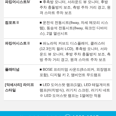
파킹어시스트Ⅳ
■ 후측방 모니터, 서라운드 뷰 모니터, 후방
주차 충돌방지 보조, 측방 주차 거리 경고, 원
격 스마트 주차 보조
컴포트Ⅱ
■ 운전석 전동시트(8way, 자세 메모리 시스
템), 동승석 전동시트(8way, 워크인 디바이
스), 2열 열선시트
파킹어시스트Ⅱ
■ 파노라믹 커브드 디스플레이, 클러스터
(12.3인치 컬러 LCD), 후측방 모니터, 서라
운드 뷰 모니터, 후방 주차 충돌방지 보조, 측
방 주차 거리 경고, 원격 스마트 주차 보조
플래티넘
■ BOSE 프리미엄 사운드(8스피커, 외장앰프
포함), 디지털 키 2, 앰비언트 무드램프
[악세사리] 라이프
■ LED 도어스팟 램프(1열), LED 테일게이트
스타일
램프(터치방식), 러기지 스크린, 러기지 네트
※ LED 도어스팟 램프는 1열에만 적용