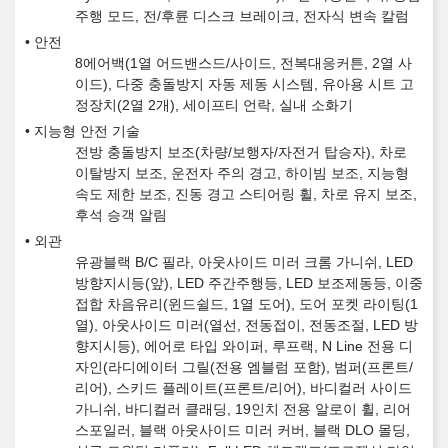
주행 모드, 전/후륜 디스크 브레이크, 전자식 변속 칼럼
안전
8에어백(1열 어드밴스드/사이드, 전복대응커튼, 2열 사
이드), 다중 충돌방지 자동 제동 시스템, 유아용 시트 고
정장치(2열 2개), 세이프티 언락, 실내 소화기
지능형 안전 기술
전방 충돌방지 보조(차량/보행자/자전거 탑승자), 차로
이탈방지 보조, 운전자 주의 경고, 하이빔 보조, 지능형
속도 제한 보조, 진동 경고 스티어링 휠, 차로 유지 보조,
후석 승객 알림
외관
유광블랙 B/C 필라, 아웃사이드 미러 크롬 가니쉬, LED
방향지시등(앞), LED 주간주행등, LED 보조제동등, 이중
접합 차음유리(윈드쉴드, 1열 도어), 도어 포켓 라이팅(1
열), 아웃사이드 미러(열선, 전동접이, 전동조절, LED 방
향지시등), 에어로 타입 와이퍼, 루프랙, N Line 전용 디
자인(라디에이터 그릴(전용 엠블럼 포함), 범퍼(프론트/
리어), 스키드 플레이트(프론트/리어), 바디컬러 사이드
가니쉬, 바디컬러 클래딩, 19인치 전용 알로이 휠, 리어
스포일러, 블랙 아웃사이드 미러 커버, 블랙 DLO 몰딩,