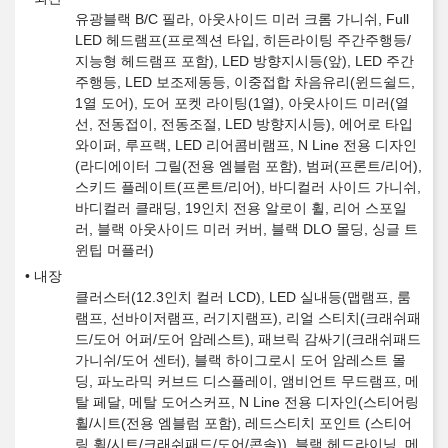
유광블랙 B/C 필라, 아웃사이드 미러 크롬 가니쉬, Full
LED 헤드램프(프로젝션 타입, 히든라이팅 주간주행등/
지능형 헤드램프 포함), LED 방향지시등(앞), LED 주간
주행등, LED 보조제동등, 이중접합 차음유리(윈드쉴드,
1열 도어), 도어 포켓 라이팅(1열), 아웃사이드 미러(열
선, 전동접이, 전동조절, LED 방향지시등), 에어로 타입
와이퍼, 루프랙, LED 리어콤비램프, N Line 전용 디자인
(라디에이터 그릴(전용 엠블럼 포함), 범퍼(프론트/리어),
스키드 플레이트(프론트/리어), 바디컬러 사이드 가니쉬,
바디컬러 클래딩, 19인치 전용 알로이 휠, 리어 스포일
러, 블랙 아웃사이드 미러 커버, 블랙 DLO 몰딩, 싱글 트
윈팁 머플러)
내장
클러스터(12.3인치 컬러 LCD), LED 실내등(맵램프, 룸
램프, 선바이저램프, 러기지램프), 리얼 스티치(크래쉬패
드/도어 어퍼/도어 암레스트), 패브릭 감싸기(크래쉬패드
가니쉬/도어 센터), 블랙 하이그로시 도어 암레스트 몰
딩, 파노라믹 커브드 디스플레이, 앰비언트 무드램프, 메
탈 페달, 메탈 도어스커프, N Line 전용 디자인(스티어링
휠/시트(전용 엠블럼 포함), 레드스티치 포인트 (스티어
링 휠/시트/크래쉬패드/도어/콘솔)), 블랙 헤드라이닝, 메