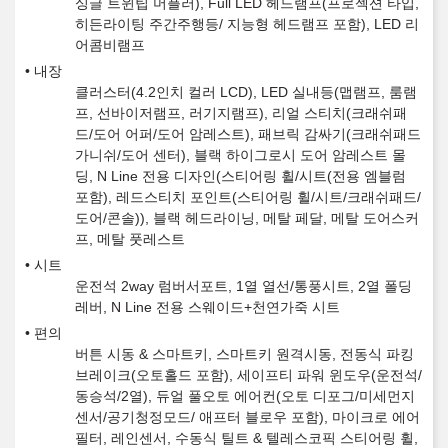
싱글 트윈팁 머플러), Full LED 헤드램프(프로젝션 타입,
히든라이팅 주간주행등/ 지능형 헤드램프 포함), LED 리
어콤비램프
내장
클러스터(4.2인치 컬러 LCD), LED 실내등(맵램프, 룸램
프, 선바이저램프, 러기지램프), 리얼 스티치(크래쉬패
드/도어 어퍼/도어 암레스트), 패브릭 감싸기(크래쉬패드
가니쉬/도어 센터), 블랙 하이그로시 도어 암레스트 몰
딩, N Line 전용 디자인(스티어링 휠/시트(전용 엠블럼
포함), 레드스티치 포인트(스티어링 휠/시트/크래쉬패드/
도어/콘솔)), 블랙 헤드라이닝, 메탈 페달, 메탈 도어스커
프, 메탈 풋레스트
시트
운전석 2way 럼버서포트, 1열 열선/통풍시트, 2열 폴딩
레버, N Line 전용 스웨이드+천연가죽 시트
편의
버튼 시동 & 스마트키, 스마트키 원격시동, 전동식 파킹
브레이크(오토홀드 포함), 세이프티 파워 윈도우(운전석/
동승석/2열), 듀얼 풀오토 에어컨(오토 디포그/미세먼지
센서/공기청정모드/ 애프터 블로우 포함), 마이크로 에어
필터, 레인센서, 수동식 틸트 & 텔레스코픽 스티어링 휠,