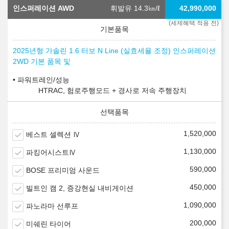
인스퍼레이션 AWD
휘발유 14.3
㎞/ℓ
42,990,000
(세제혜택 적용 전)
2025년형 가솔린 1.6 터보 N Line (실효세율 조정) 인스퍼레이션
2WD 기본 품목 및
파워트레인/성능
HTRAC, 험로주행모드 + 경사로 저속 주행장치
1,520,000
베스트 셀렉션 Ⅳ
1,130,000
파킹어시스트Ⅳ
590,000
BOSE 프리미엄 사운드
450,000
빌트인 캠 2, 증강현실 내비게이션
1,090,000
파노라마 선루프
200,000
미쉐린 타이어