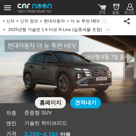
신차
신차 정보
현대자동차
더 뉴 투싼 HEV
2025년형 가솔린 1.6 터보 N Line (실효세율 조정)
현대자동차 더 뉴 투싼 HEV
26년형 8월 7일 출시
홈페이지
견적내기
준중형 SUV
차종
가솔린 하이브리드
엔진
가격
3,209~4,162
만원