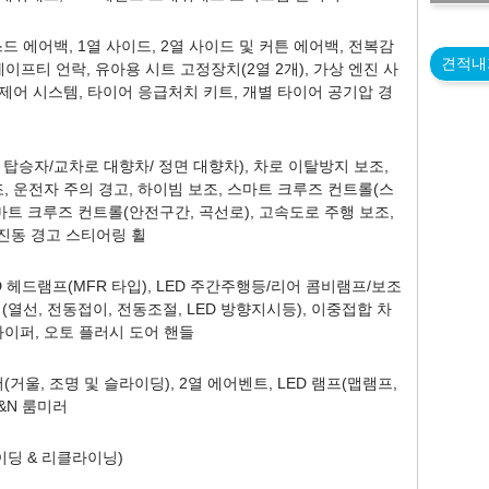
 에어백, 1열 사이드, 2열 사이드 및 커튼 에어백, 전복감
견적내
세이프티 언락, 유아용 시트 고정장치(2열 2개), 가상 엔진 사
 제어 시스템, 타이어 응급처치 키트, 개별 타이어 공기압 경
탑승자/교차로 대향차/ 정면 대향차), 차로 이탈방지 보조,
조, 운전자 주의 경고, 하이빔 보조, 스마트 크루즈 컨트롤(스
마트 크루즈 컨트롤(안전구간, 곡선로), 고속도로 주행 보조,
 진동 경고 스티어링 휠
D 헤드램프(MFR 타입), LED 주간주행등/리어 콤비램프/보조
열선, 전동접이, 전동조절, LED 방향지시등), 이중접합 차
 와이퍼, 오토 플러시 도어 핸들
(거울, 조명 및 슬라이딩), 2열 에어벤트, LED 램프(맵램프,
D&N 룸미러
라이딩 & 리클라이닝)