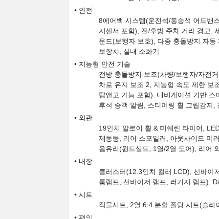
안전
8에어백 시스템(운전석/동승석 어드밴스드
지센서 포함), 전/후방 주차 거리 경고, 
운드(보행자 보호), 다중 충돌방지 자동
보장치, 실내 소화기
지능형 안전 기술
전방 충돌방지 보조(차량/보행자/자전거 
차로 유지 보조 2, 지능형 속도 제한 보
탑앤고 기능 포함), 내비게이션 기반 스
후석 승객 알림, 스티어링 휠 그립감지,
외관
19인치 알로이 휠 & 미쉐린 타이어, LE
제동등, 리어 스포일러, 아웃사이드 미러(
음유리(윈드실드, 1열/2열 도어), 리어
내장
클러스터(12.3인치 컬러 LCD), 선바이저
룸램프, 선바이저 램프, 러기지 램프), 
시트
직물시트, 2열 6:4 분할 폴딩 시트(슬
편의