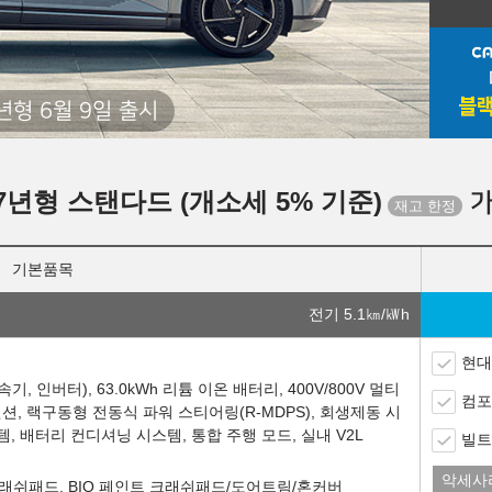
년형 6월 9일 출시
27년형 스탠다드 (개소세 5% 기준)
가
기본품목
전기 5.1
㎞/㎾h
현대
, 인버터), 63.0kWh 리튬 이온 배터리, 400V/800V 멀티
컴포
션, 랙구동형 전동식 파워 스티어링(R-MDPS), 회생제동 시
템, 배터리 컨디셔닝 시스템, 통합 주행 모드, 실내 V2L
빌트
악세사
O 크래쉬패드, BIO 페인트 크래쉬패드/도어트림/혼커버