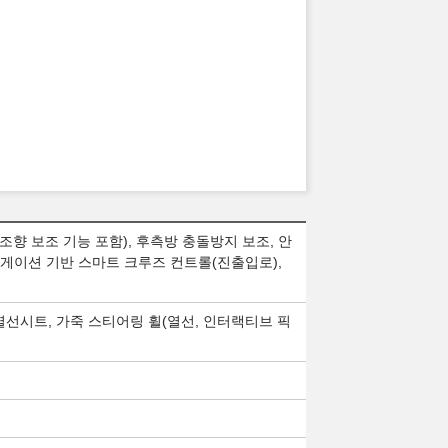
조향 보조 기능 포함), 후측방 충돌방지 보조, 안
비게이션 기반 스마트 크루즈 컨트롤(진출입로),
풍/열선시트, 가죽 스티어링 휠(열선, 인터랙티브 픽