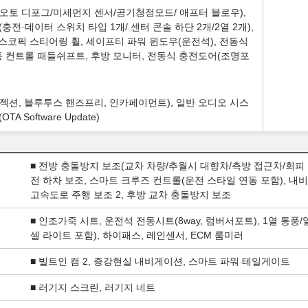
오토 디포그/미세먼지 센서/공기청정모드/ 애프터 블로우),
(충전·데이터 스위치 타입 1개/ 센터 콘솔 하단 2개/2열 2개),
스코픽 스티어링 휠, 세이프티 파워 윈도우(운전석), 전동식
동 컨트롤 패들쉬프트, 후방 모니터, 전동식 충전도어(조명포
로젝션, 블루투스 핸즈프리, 인카페이먼트), 일반 오디오 시스
Software Update)
■ 전방 충돌방지 보조(교차 차량/추월시 대향차/측방 접근차/회피 
전 하차 보조, 스마트 크루즈 컨트롤(운전 스타일 연동 포함), 내
고속도로 주행 보조 2, 후방 교차 충돌방지 보조
■ 인조가죽 시트, 운전석 전동시트(8way, 럼버서포트), 1열 통
셀 라이트 포함), 하이패스, 레인센서, ECM 룸미러
■ 빌트인 캠 2, 증강현실 내비게이션, 스마트 파워 테일게이트
■ 러기지 스크린, 러기지 네트