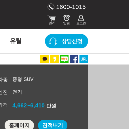
1600-1015
유틸
상담신청
중형 SUV
차종
전기
엔진
가격
4,662~6,410
만원
홈페이지
견적내기