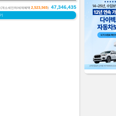
47,346,435
2,523,565
(개소세인하/세제혜택
)
기