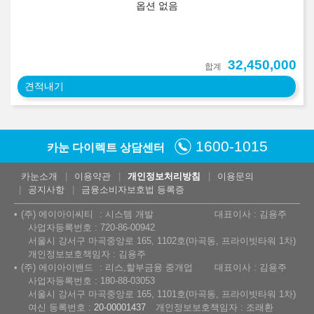
옵션 없음
32,450,000
합계
견적내기
1600-1015
카눈 다이렉트 상담센터
카눈소개
이용약관
개인정보처리방침
이용문의
공지사항
금융소비자보호법 등록증
(주) 에이아이씨티
시스템 개발
대표이사 : 김용주
사업자등록번호 : 720-86-00942
서울시 강서구 마곡중앙로 165, 1102호(마곡동, 프라이빗타워 1차)
개인정보보호책임자 : 김용주
(주) 에이아이밴드
리스,할부금융 중개업
대표이사 : 김용주
사업자등록번호 : 180-88-03053
서울시 강서구 마곡중앙로 165, 1101호(마곡동, 프라이빗타워 1차)
여신 등록번호 :
20-00001437
개인정보보호책임자 : 조래환