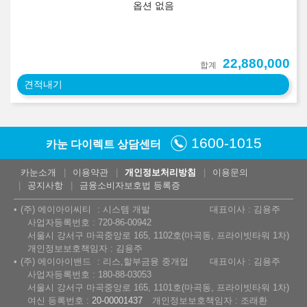
옵션 없음
22,880,000
합계
견적내기
1600-1015
카눈 다이렉트 상담센터
카눈소개
이용약관
개인정보처리방침
이용문의
공지사항
금융소비자보호법 등록증
(주) 에이아이씨티
시스템 개발
대표이사 : 김용주
사업자등록번호 : 720-86-00942
서울시 강서구 마곡중앙로 165, 1102호(마곡동, 프라이빗타워 1차)
개인정보보호책임자 : 김용주
(주) 에이아이밴드
리스,할부금융 중개업
대표이사 : 김용주
사업자등록번호 : 180-88-03053
서울시 강서구 마곡중앙로 165, 1101호(마곡동, 프라이빗타워 1차)
여신 등록번호 :
20-00001437
개인정보보호책임자 : 조래환