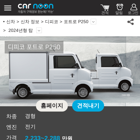
신차
신차 정보
디피코
포트로 P250
2024년형 탑
디피코 포트로 P250
홈페이지
견적내기
경형
차종
전기
엔진
가격
2,233~2,288
만원