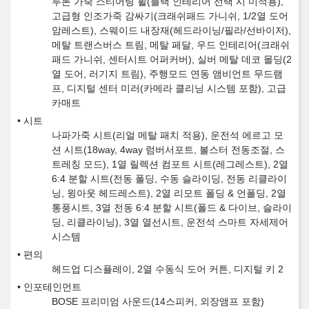
투톤 가죽 스티어링 휠(블랙 인테리어 선택 시 미적용),
고급형 인조가죽 감싸기(크래쉬패드 가니쉬, 1/2열 도어
암레스트), 스웨이드 내장재(헤드라이닝/필라/선바이저),
메탈 트랜스버스 트림, 메탈 페달, 우드 인테리어(크래쉬
패드 가니쉬, 센터시트 어퍼커버), 실버 메탈 데코 몰딩(2
열 도어, 러기지 트림), 주행모드 연동 앰비언트 무드램
프, 디지털 센터 미러(카메라 클리닝 시스템 포함), 고급
카매트
시트
나파가죽 시트(리얼 메탈 패치 적용), 운전석 에르고 모
션 시트(18way, 4way 럼버서포트, 볼스터 전동조절, 스
트레칭 모드), 1열 릴렉션 컴포트 시트(레그레스트), 2열
6:4 분할 시트(전동 폴딩, 수동 슬라이딩, 전동 리클라이
닝, 윙아웃 헤드레스트), 2열 리모트 폴딩 & 언폴딩, 2열
통풍시트, 3열 전동 6:4 분할 시트(폴드 & 다이브, 슬라이
딩, 리클라이닝), 3열 열선시트, 운전석 스마트 자세제어
시스템
편의
헤드업 디스플레이, 2열 수동식 도어 커튼, 디지털 키 2
인포테인먼트
BOSE 프리미엄 사운드(14스피커, 외장앰프 포함)