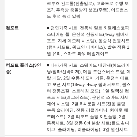
크루즈 컨트롤(진출입로), 고속도로 주행 보
조2, 후측방 충돌방지 보조(주행), 어드밴스
드 후석 승객 알림
컴포트
■ 천연가죽 시트, 전동식 틸트 & 텔레스코픽
스티어링 휠, 운전석 전동시트(4way 럼버서
포트, 자세 메모리 시스템), 동승석 전동시트
(럼버서포트, 워크인 디바이스), 발수 적용 1
열 유리, 스마트 파워 테일게이트
컴포트 플러스(9인
■ 나파가죽 시트, 스웨이드 내장재(헤드라이
승)
닝/필라/선바이저), 메탈 트랜스버스 트림, 메
탈 페달, 2열 수동식 도어 커튼, 운전석 에르
고 모션 시트(18way, 4way 럼버서포트, 볼스
터 전동조절, 스트레칭 모드), 1열 릴렉션 컴
포트 시트(레그레스트), 운전석 스마트 자세
제어 시스템, 2열 6:4 분할 시트(전동 폴딩,
수동 슬라이딩, 전동 리클라이닝, 윙아웃 헤
드레스트), 2열 리모트 폴딩 & 언폴딩, 2열
통풍시트, 3열 전동 6:4 분할 시트(폴드 & 다
이브, 슬라이딩, 리클라이닝), 3열 열선시트