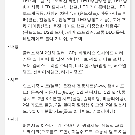
LED 헤드램프(프로젝션 타입), LED 주간주행등, LED 방
향지시등, LED 포지셔닝 램프, LED 리어콤비램프, LED
보조제동등, 자외선 차단 유리(윈드실드), 아웃사이드 미
러(열선, 전동접이, 전동조절, LED 방향지시등), 도어 포
켓 라이팅(1열), 후진 가이드 램프, 이중접합 차음유리
(윈드실드, 1/2열 도어), 리어 스포일러, 크롬 DLO 몰딩,
테일게이트 블랙 가니쉬, 루프랙
내장
클러스터(4.2인치 컬러 LCD), 베젤리스 인사이드 미러,
가죽 스티어링 휠(열선, 인터랙티브 픽셀 라이트 포함),
도어 암레스트 리얼 스티치, LED 실내등(맵램프, 퍼스널
램프, 선바이저램프, 러기지램프)
시트
인조가죽 시트(블랙), 운전석 전동시트(8way, 럼버서포
트), 동승석 전동시트(8way), 1열 센터시트, 1열 열선/통
풍시트, 2열 6:4 분할 시트(폴딩, 슬라이딩, 리클라이닝),
2열 리모트 폴딩, 2열 원터치 틸팅형 워크인, 2열 열선시
트, 3열 6:4 분할 시트(폴드 & 다이브, 리클라이닝)
편의
버튼시동 & 스마트키, 스마트키 원격시동, 전동식 파킹
브레이크(오토홀드 포함), 패들쉬프트, 수동식 틸트 & 텔