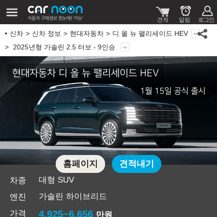
신차
신차 정보
현대자동차
디 올 뉴 팰리세이드 HEV
2025년형 가솔린 2.5 터보 - 9인승
현대자동차 디 올 뉴 팰리세이드 HEV
1월 15일 공식 출시
홈페이지
견적내기
대형 SUV
차종
가솔린 하이브리드
엔진
가격
4,925~6,656
만원