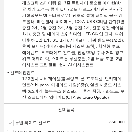
레스코픽 스티어링 휠, 3존 독립제어 풀오토 에어컨(항
균 처리 고성능 콤비 필터/오토 디포그/미세먼지센서/공
기청정모드/애프터블로우), 전후석 통합 터치식 공조 컨
트롤러, 레인센서, 하이패스, 100W USB C타입 단자(1열
충전 2개, 2열 충전 2개, 3열 충전 2개, 전용 충전 케이블
1개), 충전 및 데이터 스위치타입 USB C타입 단자, 파워
아웃렛(1열 1개, 3열 1개), 세이프티 파워 윈도우(1/2열),
후방 모니터(카메라 클리닝 시스템 포함), 확산형 루프
에어벤트, 오토라이트 컨트롤, 전방/후방 주차 거리 경고,
워크 어웨이 락, 스마트폰 무선충전, 2열 버클 조명, 2열
어시스트 그립핸들, 현대 AI 어시스턴트
인포테인먼트
12.3인치 내비게이션(블루링크, 폰 프로젝션, 인카페이
먼트/e hi-pass, 아케이드 게임(6종)), 일반 사운드 시스
템(8스피커, 블루투스 핸즈프리), 후석 취침/대화모드, 무
선 소프트웨어 업데이트(OTA Software Update)
850,000
듀얼 와이드 선루프