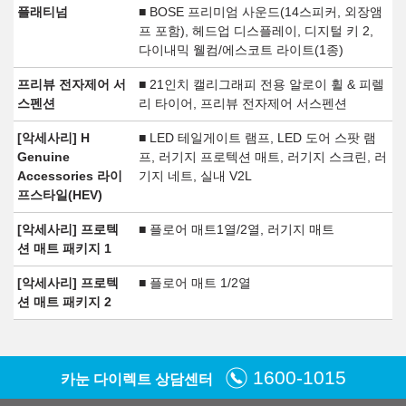
플래티넘
■ BOSE 프리미엄 사운드(14스피커, 외장앰
프 포함), 헤드업 디스플레이, 디지털 키 2,
다이내믹 웰컴/에스코트 라이트(1종)
프리뷰 전자제어 서
■ 21인치 캘리그래피 전용 알로이 휠 & 피렐
스펜션
리 타이어, 프리뷰 전자제어 서스펜션
[악세사리] H
■ LED 테일게이트 램프, LED 도어 스팟 램
Genuine
프, 러기지 프로텍션 매트, 러기지 스크린, 러
Accessories 라이
기지 네트, 실내 V2L
프스타일(HEV)
[악세사리] 프로텍
■ 플로어 매트1열/2열, 러기지 매트
션 매트 패키지 1
[악세사리] 프로텍
■ 플로어 매트 1/2열
션 매트 패키지 2
1600-1015
카눈 다이렉트 상담센터