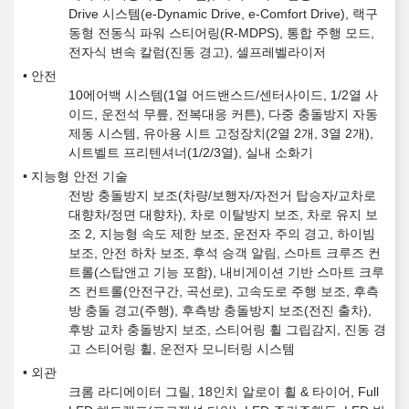
Drive 시스템(e-Dynamic Drive, e-Comfort Drive), 랙구
동형 전동식 파워 스티어링(R-MDPS), 통합 주행 모드,
전자식 변속 칼럼(진동 경고), 셀프레벨라이저
안전
10에어백 시스템(1열 어드밴스드/센터사이드, 1/2열 사
이드, 운전석 무릎, 전복대응 커튼), 다중 충돌방지 자동
제동 시스템, 유아용 시트 고정장치(2열 2개, 3열 2개),
시트벨트 프리텐셔너(1/2/3열), 실내 소화기
지능형 안전 기술
전방 충돌방지 보조(차량/보행자/자전거 탑승자/교차로
대향차/정면 대향차), 차로 이탈방지 보조, 차로 유지 보
조 2, 지능형 속도 제한 보조, 운전자 주의 경고, 하이빔
보조, 안전 하차 보조, 후석 승객 알림, 스마트 크루즈 컨
트롤(스탑앤고 기능 포함), 내비게이션 기반 스마트 크루
즈 컨트롤(안전구간, 곡선로), 고속도로 주행 보조, 후측
방 충돌 경고(주행), 후측방 충돌방지 보조(전진 출차),
후방 교차 충돌방지 보조, 스티어링 휠 그립감지, 진동 경
고 스티어링 휠, 운전자 모니터링 시스템
외관
크롬 라디에이터 그릴, 18인치 알로이 휠 & 타이어, Full