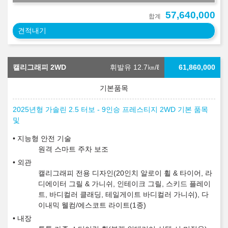
57,640,000
합계
견적내기
캘리그래피 2WD
휘발유 12.7
㎞/ℓ
61,860,000
2025년형 가솔린 2.5 터보 - 9인승 프레스티지 2WD 기본 품목
및
지능형 안전 기술
원격 스마트 주차 보조
외관
캘리그래피 전용 디자인(20인치 알로이 휠 & 타이어, 라
디에이터 그릴 & 가니쉬, 인테이크 그릴, 스키드 플레이
트, 바디컬러 클래딩, 테일게이트 바디컬러 가니쉬), 다
이내믹 웰컴/에스코트 라이트(1종)
내장