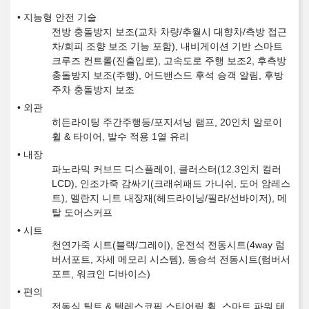
지능형 안전 기술
전방 충돌방지 보조(교차 차량/추월시 대향차/측방 접근
차/회피 조향 보조 기능 포함), 내비게이션 기반 스마트
크루즈 컨트롤(진출입로), 고속도로 주행 보조2, 후측방
충돌방지 보조(주행), 어드밴스드 후석 승객 알림, 후방
주차 충돌방지 보조
외관
히든라이팅 주간주행등/포지셔닝 램프, 20인치 알로이
휠 & 타이어, 발수 적용 1열 유리
내장
파노라믹 커브드 디스플레이, 클러스터(12.3인치 컬러
LCD), 인조가죽 감싸기(크래쉬패드 가니쉬, 도어 암레스
트), 멜란지 니트 내장재(헤드라이닝/필라/선바이저), 메
탈 도어스커프
시트
천연가죽 시트(블랙/그레이), 운전석 전동시트(4way 럼
버서포트, 자세 메모리 시스템), 동승석 전동시트(럼버서
포트, 워크인 디바이스)
편의
전동식 틸트 & 텔레스코픽 스티어링 휠, 스마트 파워 테