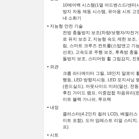
10에어백 시스템(1열 어드밴스드/센터사이
방지 자동 제동 시스템, 유아용 시트 고정장치
내 소화기
지능형 안전 기술
전방 충돌방지 보조(차량/보행자/자전거 
로 유지 보조 2, 지능형 속도 제한 보조,
림, 스마트 크루즈 컨트롤(스탑앤고 기능
선로), 고속도로 주행 보조, 후측방 충돌
돌방지 보조, 스티어링 휠 그립감지, 진
외관
크롬 라디에이터 그릴, 18인치 알로이 휠 &
행등, LED 방향지시등, LED 포지셔닝 
(윈드실드), 아웃사이드 미러(열선, 전동접
후진 가이드 램프, 이중접합 차음유리(윈드
이트 블랙 가니쉬, 루프랙
내장
클러스터(4.2인치 컬러 LCD), 베젤리
이트 포함), 도어 암레스트 리얼 스티치,
프)
시트