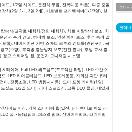
드, 1/2열 사이드, 운전석 무릎, 전복대응 커튼), 다중 충돌
악세사
(2열 2개, 3열 2개), 시트벨트 프리텐셔너(1/2/3열), 실
견적내
탑승자/교차로 대향차/정면 대향차), 차로 이탈방지 보조, 차
 운전자 주의 경고, 하이빔 보조, 안전 하차 보조, 후석 승객 알
 포함), 내비게이션 기반 스마트 크루즈 컨트롤(안전구간, 곡
 경고(주행), 후측방 충돌방지 보조(전진 출차), 후방 교차 충
동 경고 스티어링 휠, 운전자 모니터링 시스템
 타이어, Full LED 헤드램프(프로젝션 타입), LED 주간주
램프, LED 리어콤비램프, LED 보조제동등, 자외선 차단 유리
이, 전동조절, LED 방향지시등), 도어 포켓 라이팅(1열),
실드, 1/2열 도어), 리어 스포일러, 크롬 DLO 몰딩, 테일게
스 인사이드 미러, 가죽 스티어링 휠(열선, 인터랙티브 픽셀 라
 LED 실내등(맵램프, 퍼스널 램프, 선바이저램프, 러기지램