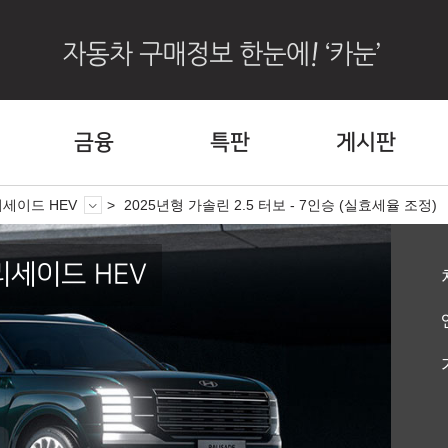
금융
특판
게시판
리세이드 HEV
2025년형 가솔린 2.5 터보 - 7인승 (실효세율 조정)
리세이드 HEV