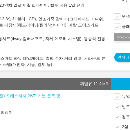
시)
0인치 알로이 휠 & 타이어, 발수 적용 1열 유리
원격
2.3인치 컬러 LCD), 인조가죽 감싸기(크래쉬패드 가니쉬,
니트 내장재(헤드라이닝/필라/선바이저), 메탈 도어스커프
플래
악세사
시트(4way 럼버서포트, 자세 메모리 시스템), 동승석 전동
견적내
 스마트 파워 테일게이트, 측방 주차 거리 경고, 서라운드 뷰
시스템(개인화, 시동, 결제 등)
휘발유 11.4
㎞/ℓ
 조정) 프레스티지 2WD 기본 품목 및
듀얼
빌트
주행장치
컴포
2열