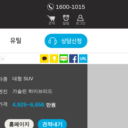
1600-1015
유틸
상담신청
대형 SUV
차종
가솔린 하이브리드
엔진
가격
4,925~6,656
만원
홈페이지
견적내기