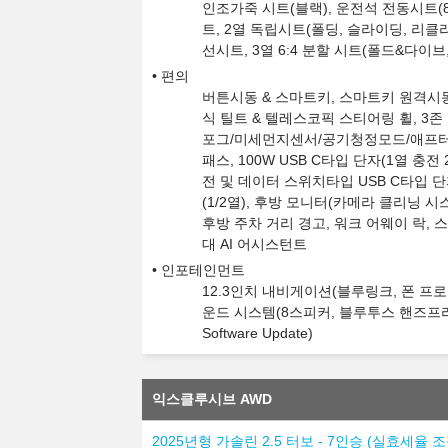
인조가죽 시트(블랙), 운전석 전동시트(8w
트, 2열 독립시트(폴딩, 슬라이딩, 리클라
선시트, 3열 6:4 분할 시트(폴드&다이브
편의
버튼시동 & 스마트키, 스마트키 원격시동
식 틸트 & 텔레스코픽 스티어링 휠, 3
포그/미세먼지센서/공기청정모드/애프터블
패스, 100W USB C타입 단자(1열 충전 
전 및 데이터 스위치타입 USB C타입 단자
(1/2열), 후방 모니터(카메라 클리닝 
후방 주차 거리 경고, 워크 어웨이 락, 
대 AI 어시스턴트
인포테인먼트
12.3인치 내비게이션(블루링크, 폰 프로젝션
운드 시스템(8스피커, 블루투스 핸즈프리
Software Update)
익스클루시브 AWD
2025년형 가솔린 2.5 터보 - 7인승 (실효세율