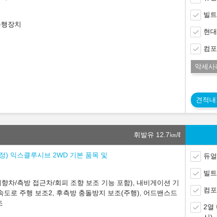
빌트
주행장치
현대
컴포
악세사
견적내
휘발유 12.7
㎞/ℓ
 조정) 익스클루시브 2WD 기본 품목 및
듀얼
빌트
향차/측방 접근차/회피 조향 보조 기능 포함), 내비게이션 기
컴포
속도로 주행 보조2, 후측방 충돌방지 보조(주행), 어드밴스드
조
2열