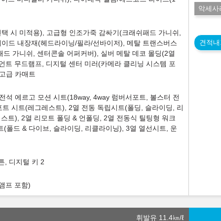
악세사
택 시 미적용), 고급형 인조가죽 감싸기(크래쉬패드 가니쉬,
견적내
 스웨이드 내장재(헤드라이닝/필라/선바이저), 메탈 트랜스버스
패드 가니쉬, 센터콘솔 어퍼커버), 실버 메탈 데코 몰딩(2열
비언트 무드램프, 디지털 센터 미러(카메라 클리닝 시스템 포
, 고급 카매트
석 에르고 모션 시트(18way, 4way 럼버서포트, 볼스터 전
포트 시트(레그레스트), 2열 전동 독립시트(폴딩, 슬라이딩, 리
트), 2열 리모트 폴딩 & 언폴딩, 2열 전동식 틸팅형 워크
시트(폴드 & 다이브, 슬라이딩, 리클라이닝), 3열 열선시트, 운
, 디지털 키 2
앰프 포함)
휘발유 11.4
㎞/ℓ