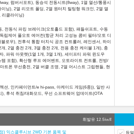
ay, 럼버서포트), 동승석 전동시트(8way), 1열 열선/통풍시
이닝), 2열 리모트 폴딩, 2열 원터치 틸팅형 워크인, 2열 열
, 리클라이닝)
, 전동식 파킹 브레이크(오토홀드 포함), 패들쉬프트, 수동
존 독립제어 풀오토 에어컨(항균 처리 고성능 콤비 필터/오토 디
로우), 전후석 통합 터치식 공조 컨트롤러, 레인센서, 하이
2개, 2열 충전 2개, 3열 충전 2개, 전용 충전 케이블 1개), 충
, 파워 아웃렛(1열 1개, 3열 1개), 세이프티 파워 윈도우
시스템 포함), 확산형 루프 에어벤트, 오토라이트 컨트롤, 전방/
스마트폰 무선충전, 2열 버클 조명, 2열 어시스트 그립핸들, 현
, 인카페이먼트/e hi-pass, 아케이드 게임(6종)), 일반 사
), 후석 취침/대화모드, 무선 소프트웨어 업데이트(OTA
휘발유 12.5
㎞/ℓ
 조정) 익스클루시브 2WD 기본 품목 및
듀얼