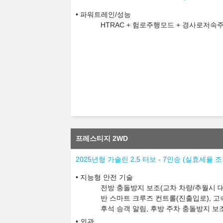
파워트레인/성능
HTRAC + 험로주행모드 + 경사로저속
프레스티지 2WD
2025년형 가솔린 2.5 터보 - 7인승 (실효세율
지능형 안전 기술
전방 충돌방지 보조(교차 차량/추월시 대
반 스마트 크루즈 컨트롤(진출입로), 고
후석 승객 알림, 후방 주차 충돌방지 보
외관