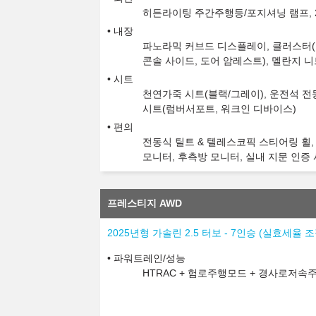
히든라이팅 주간주행등/포지셔닝 램프, 2
내장
파노라믹 커브드 디스플레이, 클러스터(1
콘솔 사이드, 도어 암레스트), 멜란지 
시트
천연가죽 시트(블랙/그레이), 운전석 전동
시트(럼버서포트, 워크인 디바이스)
편의
전동식 틸트 & 텔레스코픽 스티어링 휠,
모니터, 후측방 모니터, 실내 지문 인증 
프레스티지 AWD
2025년형 가솔린 2.5 터보 - 7인승 (실효세율
파워트레인/성능
HTRAC + 험로주행모드 + 경사로저속