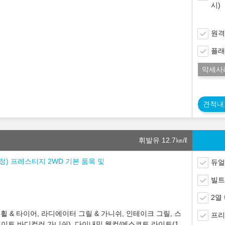
시)
원격
플래
악세사
견적내
휘발유 12.7
㎞/ℓ
 조정) 프레스티지 2WD 기본 품목 및
듀얼
빌트
2열
 & 타이어, 라디에이터 그릴 & 가니쉬, 인테이크 그릴, 스
프리
이트 바디컬러 가니쉬), 다이내믹 웰컴/에스코트 라이트(1