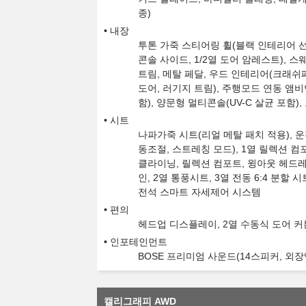
종)
내장
투톤 가죽 스티어링 휠(블랙 인테리어 선
콘솔 사이드, 1/2열 도어 암레스트),
트림, 메탈 페달, 우드 인테리어(크래쉬
도어, 러기지 트림), 주행모드 연동 앰
함), 양문형 멀티콘솔(UV-C 살균 포함)
시트
나파가죽 시트(리얼 메탈 패치 적용), 운전
동조절, 스트레칭 모드), 1열 릴렉션 컴
클라이닝, 릴렉션 컴포트, 윙아웃 헤드레스
인, 2열 통풍시트, 3열 전동 6:4 분할 
전석 스마트 자세제어 시스템
편의
헤드업 디스플레이, 2열 수동식 도어 커튼
인포테인먼트
BOSE 프리미엄 사운드(14스피커, 외장
캘리그래피 AWD