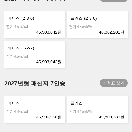
베이직 (2-3-0)
플러스 (2-3-0)
㎞/㎾h
㎞/㎾h
전기 4.5
전기 4.5
45,903,042
원
48,802,281
원
베이직 (1-2-2)
㎞/㎾h
전기 4.5
45,903,042
원
2027년형 패신저 7인승
가격표 보기
베이직
플러스
㎞/㎾h
㎞/㎾h
전기 4.4
전기 4.4
46,596,958
원
49,800,380
원