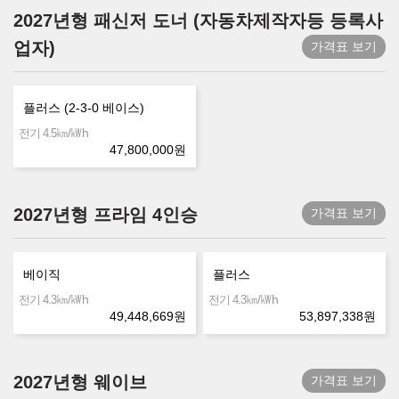
2027년형 패신저 도너 (자동차제작자등 등록사
업자)
가격표 보기
플러스 (2-3-0 베이스)
㎞/㎾h
전기 4.5
47,800,000
원
2027년형 프라임 4인승
가격표 보기
베이직
플러스
㎞/㎾h
㎞/㎾h
전기 4.3
전기 4.3
49,448,669
원
53,897,338
원
2027년형 웨이브
가격표 보기