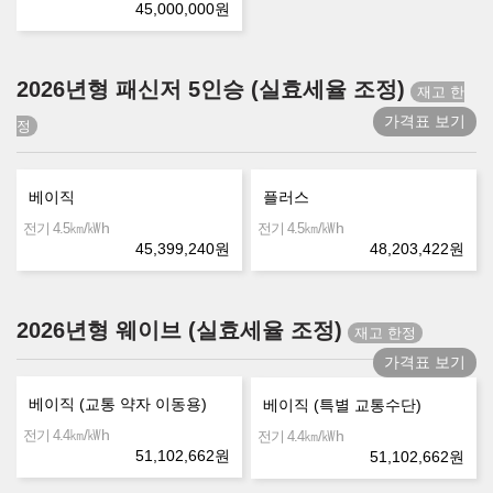
45,000,000
원
2026년형 패신저 5인승 (실효세율 조정)
가격표 보기
베이직
플러스
㎞/㎾h
㎞/㎾h
전기 4.5
전기 4.5
45,399,240
원
48,203,422
원
2026년형 웨이브 (실효세율 조정)
가격표 보기
베이직 (교통 약자 이동용)
베이직 (특별 교통수단)
㎞/㎾h
전기 4.4
㎞/㎾h
전기 4.4
51,102,662
원
51,102,662
원