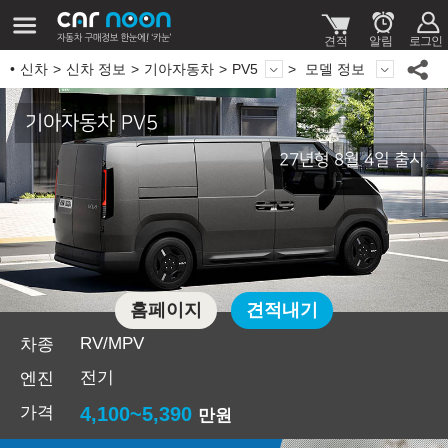
신차
신차 정보
기아자동차
PV5
모델 정보
기아자동차 PV5
27년형 8월 4일 출시
홈페이지
견적내기
RV/MPV
차종
전기
엔진
가격
4,100~5,390
만원