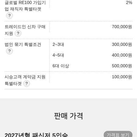
글로벌 RE100 가입기
2
%
업 재직자 특별타겟
트레이드인 신차 구매
700,000
원
지원
법인 묶기 특별조건
2~3대
300,000
원
4~5대
400,000
원
6대 이상
500,000
원
시승고객 계약금 지원
100,000
원
특별타겟
판매 가격
2027년형 패신저 5인승
가격표 보기