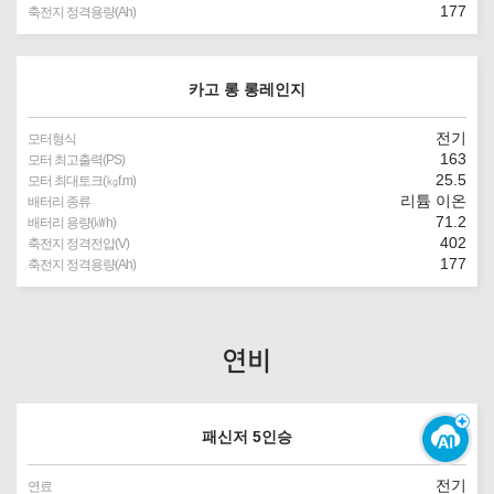
177
축전지 정격용량(Ah)
카고 롱 롱레인지
전기
모터형식
163
모터 최고출력(PS)
25.5
모터 최대토크(㎏f.m)
리튬 이온
배터리 종류
71.2
배터리 용량(㎾h)
402
축전지 정격전압(V)
177
축전지 정격용량(Ah)
연비
패신저 5인승
전기
연료