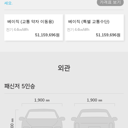
가격표 보기
세요.
베이직 (교통 약자 이동용)
베이직 (특별 교통수단)
㎞/㎾h
㎞/㎾h
전기 4.4
전기 4.4
51,159,696
원
51,159,696
원
외관
패신저 5인승
1,900 ㎜
1,900 ㎜
1,900 ㎜