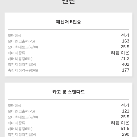
엔진
패신저 5인승
전기
모터형식
163
모터 최고출력(PS)
25.5
모터 최대토크(㎏f.m)
리튬 이온
배터리 종류
71.2
배터리 용량(㎾h)
402
축전지 정격전압(V)
177
축전지 정격용량(Ah)
카고 롱 스탠다드
전기
모터형식
121
모터 최고출력(PS)
25.5
모터 최대토크(㎏f.m)
리튬 이온
배터리 종류
51.5
배터리 용량(㎾h)
290
축전지 정격전압(V)