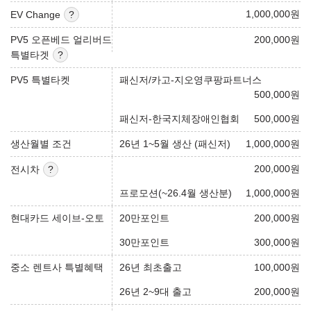
1,000,000
원
EV Change
PV5 오픈베드 얼리버드
200,000
원
특별타겟
PV5 특별타켓
패신저/카고-지오영쿠팡파트너스
500,000
원
패신저-한국지체장애인협회
500,000
원
생산월별 조건
26년 1~5월 생산 (패신저)
1,000,000
원
200,000
원
전시차
프로모션(~26.4월 생산분)
1,000,000
원
현대카드 세이브-오토
20만포인트
200,000
원
30만포인트
300,000
원
중소 렌트사 특별혜택
26년 최초출고
100,000
원
26년 2~9대 출고
200,000
원