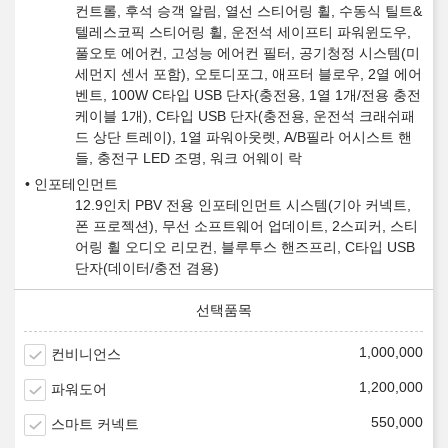
컨트롤, 후석 승객 알림, 열선 스티어링 휠, 수동식 틸트&
텔레스코픽 스티어링 휠, 운전석 세이프티 파워윈도우,
풀오토 에어컨, 고성능 에어컨 필터, 공기청정 시스템(미
세먼지 센서 포함), 오토디포그, 애프터 블로우, 2열 에어
벤트, 100W C타입 USB 단자(충전용, 1열 1개/전용 충전
케이블 1개), C타입 USB 단자(충전용, 운전석 크래쉬패
드 상단 트레이), 1열 파워아웃렛, A/B필라 어시스트 핸
들, 충전구 LED 조명, 워크 어웨이 락
인포테인먼트
12.9인치 PBV 전용 인포테인먼트 시스템(기아 커넥트,
폰 프로젝션), 무선 소프트웨어 업데이트, 2스피커, 스티
어링 휠 오디오 리모컨, 블루투스 핸즈프리, C타입 USB
단자(데이터/충전 겸용)
1,000,000
컨비니언스
1,200,000
파워도어
550,000
스마트 커넥트