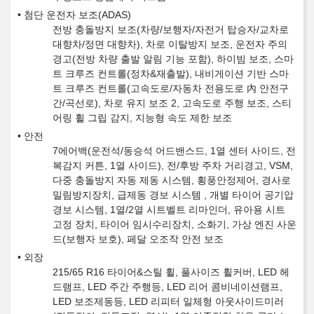
첨단 운전자 보조(ADAS)
전방 충돌방지 보조(차량/보행자/자전거 탑승자/교차로
대향차/정면 대향차), 차로 이탈방지 보조, 운전자 주의
경고(전방 차량 출발 알림 기능 포함), 하이빔 보조, 스마
트 크루즈 컨트롤(정차&재출발), 내비게이션 기반 스마
트 크루즈 컨트롤(고속도로/자동차 전용도로 內 안전구
간/곡선로), 차로 유지 보조 2, 고속도로 주행 보조, 스티
어링 휠 그립 감지, 지능형 속도 제한 보조
안전
7에어백(운전석/동승석 어드밴스드, 1열 센터 사이드, 전
복감지 커튼, 1열 사이드), 전/후방 주차 거리경고, VSM,
다중 충돌방지 자동 제동 시스템, 횡풍안정제어, 경사로
밀림방지장치, 급제동 경보 시스템 , 개별 타이어 공기압
경보 시스템, 1열/2열 시트벨트 리마인더, 유아용 시트
고정 장치, 타이어 임시수리장치, 소화기, 가상 엔진 사운
드(보행자 보호), 페달 오조작 안전 보조
외장
215/65 R16 타이어&스틸 휠, 풀사이즈 휠커버, LED 헤
드램프, LED 주간 주행등, LED 리어 콤비네이션램프,
LED 보조제동등, LED 리피터 일체형 아웃사이드미러