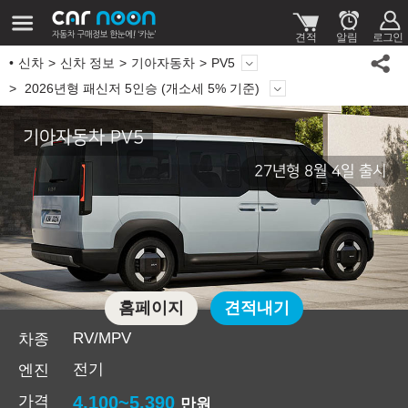
신차
신차 정보
기아자동차
PV5
2026년형 패신저 5인승 (개소세 5% 기준)
기아자동차 PV5
27년형 8월 4일 출시
홈페이지
견적내기
RV/MPV
차종
전기
엔진
가격
4,100~5,390
만원