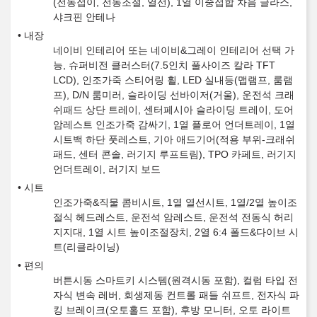
(전동접이, 전동조절, 열선), 1열 이중접합 차음 글라스,
샤크핀 안테나
내장
네이비 인테리어 또는 네이비&그레이 인테리어 선택 가
능, 슈퍼비전 클러스터(7.5인치 풀사이즈 칼라 TFT
LCD), 인조가죽 스티어링 휠, LED 실내등(맵램프, 룸램
프), D/N 룸미러, 슬라이딩 선바이저(거울), 운전석 크래
쉬패드 상단 트레이, 센터페시아 슬라이딩 트레이, 도어
암레스트 인조가죽 감싸기, 1열 플로어 언더트레이, 1열
시트백 하단 풋레스트, 기아 애드기어(적용 부위-크래쉬
패드, 센터 콘솔, 러기지 루프트림), TPO 카페트, 러기지
언더트레이, 러기지 보드
시트
인조가죽&직물 콤비시트, 1열 열선시트, 1열/2열 높이조
절식 헤드레스트, 운전석 암레스트, 운전석 전동식 허리
지지대, 1열 시트 높이조절장치, 2열 6:4 폴드&다이브 시
트(리클라이닝)
편의
버튼시동 스마트키 시스템(원격시동 포함), 컬럼 타입 전
자식 변속 레버, 회생제동 컨트롤 패들 쉬프트, 전자식 파
킹 브레이크(오토홀드 포함), 후방 모니터, 오토 라이트