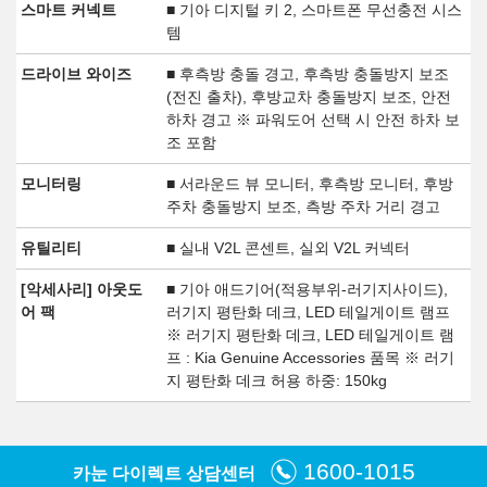
스마트 커넥트
■ 기아 디지털 키 2, 스마트폰 무선충전 시스
템
드라이브 와이즈
■ 후측방 충돌 경고, 후측방 충돌방지 보조
(전진 출차), 후방교차 충돌방지 보조, 안전
하차 경고 ※ 파워도어 선택 시 안전 하차 보
조 포함
모니터링
■ 서라운드 뷰 모니터, 후측방 모니터, 후방
주차 충돌방지 보조, 측방 주차 거리 경고
유틸리티
■ 실내 V2L 콘센트, 실외 V2L 커넥터
[악세사리] 아웃도
■ 기아 애드기어(적용부위-러기지사이드),
어 팩
러기지 평탄화 데크, LED 테일게이트 램프
※ 러기지 평탄화 데크, LED 테일게이트 램
프 : Kia Genuine Accessories 품목 ※ 러기
지 평탄화 데크 허용 하중: 150kg
1600-1015
카눈 다이렉트 상담센터