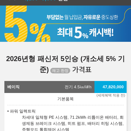
2026년형 패신저 5인승 (개소세 5% 기
준)
가격표
베이직
전기 4.5
㎞/㎾h
47,820,000
(세제혜택 적용 전)
파워 일렉트릭
차세대 일체형 PE 시스템, 71.2kWh 리튬이온 배터리, 회
생제동 브레이크 시스템, 히트 펌프, 배터리 히팅 시스템,
주행모드 통합제어 시스템