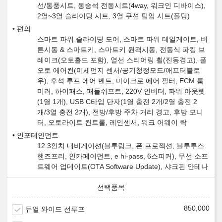
선/통풍시트, 동승석 전동시트(4way, 워크인 디바이스),
2열~3열 슬라이딩 시트, 3열 쿠션 팁업 시트(폴딩)
편의
스마트 파워 슬라이딩 도어, 스마트 파워 테일게이트, 버
튼시동 & 스마트키, 스마트키 원격시동, 전동식 파킹 브
레이크(오토홀드 포함), 열선 스티어링 휠(진동경고), 풀
오토 에어컨(미세먼지 센서/공기청정모드/애프터블로
우), 후석 루프 에어 벤트, 마이크로 에어 필터, ECM 룸
미러, 하이패스, 패들쉬프트, 220V 인버터, 파워 아웃렛
(1열 1개), USB C타입 단자(1열 충전 2개/2열 충전 2
개/3열 충전 2개), 전방/후방 주차 거리 경고, 후방 모니
터, 오토라이트 컨트롤, 레인센서, 워크 어웨이 락
인포테인먼트
12.3인치 내비게이션(블루링크, 폰 프로젝션, 블루투스
핸즈프리, 인카페이먼트, e hi-pass, 6스피커), 무선 소프
트웨어 업데이트(OTA Software Update), 샤크핀 안테나
850,000
듀얼 와이드 선루프