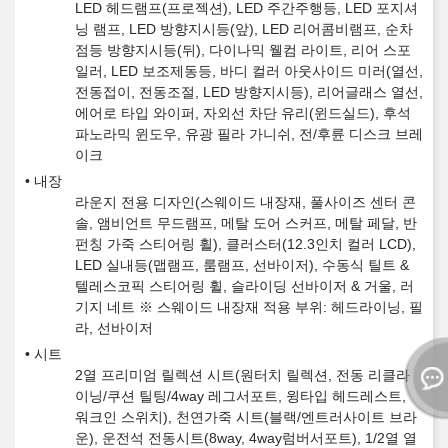
LED 헤드램프(프로젝션), LED 주간주행등, LED 포지셔
닝 램프, LED 방향지시등(앞), LED 리어콤비램프, 순차
점등 방향지시등(뒤), 다이나믹 웰컴 라이트, 리어 스포
일러, LED 보조제동등, 바디 컬러 아웃사이드 미러(열선,
전동접이, 전동조절, LED 방향지시등), 리어글래스 열선,
에어로 타입 와이퍼, 자외선 차단 유리(윈드실드), 후석
파노라믹 윈도우, 유광 필라 가니쉬, 전/후륜 디스크 브레
이크
내장
라운지 전용 디자인(스웨이드 내장재, 풀사이즈 센터 콘
솔, 앰비언트 무드램프, 메탈 도어 스커프, 메탈 페달, 반
펀칭 가죽 스티어링 휠), 클러스터(12.3인치 컬러 LCD),
LED 실내등(맵램프, 룸램프, 선바이저), 수동식 틸트 &
텔레스코픽 스티어링 휠, 슬라이딩 선바이저 & 거울, 러
기지 네트 ※ 스웨이드 내장재 적용 부위: 헤드라이닝, 필
라, 선바이저
시트
2열 프리미엄 릴렉션 시트(원터치 릴렉션, 전동 리클라
이닝/쿠션 틸팅/4way 레그서포트, 윙타입 헤드레스트,
워크인 스위치), 천연가죽 시트(블랙/엔트러사이트 브라
운), 운전석 전동시트(8way, 4way럼버서포트), 1/2열 열