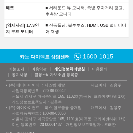
테크
■ 서라운드 뷰 모니터, 측방 주차거리 경고,
후측방 모니터
[악세사리] 17.3인
■ 전동폴딩, 블루투스, HDMI, USB 멀티미디
치 루프 모니터
어 재생
1600-1015
카눈 다이렉트 상담센터
카눈소개
이용약관
개인정보처리방침
이용문의
공지사항
금융소비자보호법 등록증
(주) 에이아이씨티
시스템 개발
대표이사 : 김용주
사업자등록번호 : 720-86-00942
서울시 강서구 마곡중앙로 165, 1102호(마곡동, 프라이빗타워 1차)
개인정보보호책임자 : 김용주
(주) 에이아이밴드
리스,할부금융 중개업
대표이사 : 김용주
사업자등록번호 : 180-88-03053
서울시 강서구 마곡중앙로 165, 1101호(마곡동, 프라이빗타워 1차)
여신 등록번호 :
20-00001437
개인정보보호책임자 : 조래환