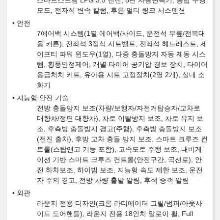
스마트스트림 LPG 3.5 엔진, 8단 자동변속기, 통합 주행
모드, 전자식 변속 칼럼, 후륜 멀티 링크 서스펜션
안전
7에어백 시스템(1열 에어백/사이드, 운전석 무릎/전복대
응 커튼), 전좌석 3점식 시트벨트, 전좌석 헤드레스트, 세
이프티 파워 윈도우(1열), 다중 충돌방지 자동 제동 시스
템, 횡풍안정제어, 개별 타이어 공기압 경보 장치, 타이어
응급처치 키트, 유아용 시트 고정장치(2열 2개), 실내 소
화기
지능형 안전 기술
전방 충돌방지 보조(차량/보행자/자전거탑승자/교차로
대향차/정면 대향차), 차로 이탈방지 보조, 차로 유지 보
조, 후측방 충돌방지 경고(주행), 후측방 충돌방지 보조
(전진 출차), 후방 교차 충돌 방지 보조, 스마트 크루즈 컨
트롤(스탑앤고 기능 포함), 고속도로 주행 보조, 내비게
이션 기반 스마트 크루즈 컨트롤(안전구간, 곡선로), 안
전 하차보조, 하이빔 보조, 지능형 속도 제한 보조, 운전
자 주의 경고, 전방 차량 출발 알림, 후석 승객 알림
외관
라운지 전용 디자인(크롬 라디에이터 그릴/범퍼/아웃사
이드 도어핸들), 라운지 전용 18인치 알로이 휠, Full