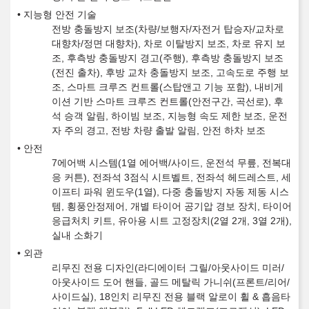
지능형 안전 기술
전방 충돌방지 보조(차량/보행자/자전거 탑승자/교차로
대향차/정면 대향차), 차로 이탈방지 보조, 차로 유지 보
조, 후측방 충돌방지 경고(주행), 후측방 충돌방지 보조
(전진 출차), 후방 교차 충돌방지 보조, 고속도로 주행 보
조, 스마트 크루즈 컨트롤(스탑앤고 기능 포함), 내비게
이션 기반 스마트 크루즈 컨트롤(안전구간, 곡선로), 후
석 승객 알림, 하이빔 보조, 지능형 속도 제한 보조, 운전
자 주의 경고, 전방 차량 출발 알림, 안전 하차 보조
안전
7에어백 시스템(1열 에어백/사이드, 운전석 무릎, 전복대
응 커튼), 전좌석 3점식 시트벨트, 전좌석 헤드레스트, 세
이프티 파워 윈도우(1열), 다중 충돌방지 자동 제동 시스
템, 횡풍안정제어, 개별 타이어 공기압 경보 장치, 타이어
응급처치 키트, 유아용 시트 고정장치(2열 2개, 3열 2개),
실내 소화기
외관
리무진 전용 디자인(라디에이터 그릴/아웃사이드 미러/
아웃사이드 도어 핸들, 골드 메탈릭 가니쉬(프론트/리어/
사이드실), 18인치 리무진 전용 블랙 알로이 휠 & 흡음타