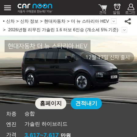
신차
신차 정보
현대자동차
더 뉴 스타리아 HEV
2026년형 리무진 가솔린 1.6 터보 6인승 (개소세 5% 기준)
현대자동차 더 뉴 스타리아 HEV
12월 17일 신차 출시
홈페이지
견적내기
승합
차종
가솔린 하이브리드
엔진
가격
3,617~7,617
만원