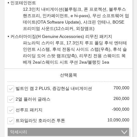
인포테인먼트
12.3인치 내비게이션(블루링크, 폰 프로젝션, 블루투스
핸즈프리, 인카페이먼트, e hi-pass), 무선 소프트웨어 업
데이트(OTA Software Update), 샤크핀 안테나, BOSE
프리미엄 사운드(12스피커, 외장앰프)
커스터마이징(H Genuine Accessories) 리무진 패키지
파노라믹 스카이 루프, 17.3인치 루프 폴딩 후석 엔터테
인먼트 시스템, 후석 전동식 사이드 스텝(우측), 후석 슬
라이딩 도어 스팟 램프(양측), 리무진 전용 스웨이드 목
베개 2ea/스웨이드 시트 쿠션 2ea/블랭킷 1ea
700,000
빌트인 캠 2 PLUS, 증강현실 내비게이션
260,000
2열 플러쉬 글래스
-900,000
선루프 패키지
10,090,000
트와일라잇 호라이즌 투톤
악세사리