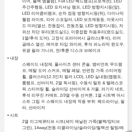
이어, 블랙 엠블럼), Full LED 헤드램프(프로젝션), LED
주간주행등, LED 포지셔닝 램프, LED 방향지시등(앞),
LED 리어콤비램프, 순차 점등 방향지시등(뒤), 다이나믹
웰컴 라이트, 리어 스포일러, LED 보조제동등, 아웃사이
드 미러(열선, 전동접이, 전동조절, LED 방향지시등), 자
외선 차단 유리(윈드실드), 이중접합 차음유리(윈드실드,
1열/후석 도어), 고정식 프라이버시 글라스(후석), 리어
글래스 열선, 에어로 타입 와이퍼, 후석 파노라믹 윈도우,
유광 필라 가니쉬, 전/후륜 디스크 브레이크
내장
스웨이드 내장재, 풀사이즈 센터 콘솔, 앰비언트 무드램
프, 메탈 도어 스커프, 메탈 페달, 반펀칭 가죽 스티어링
휠, 클러스터(12.3인치 컬러 LCD), LED 실내등(맵램프,
룸램프, 선바이저, 2열 독서등), 수동식 틸트 & 텔레스코
픽 스티어링 휠, 슬라이딩 선바이저 & 거울, 러기지 네트,
후석 리무진 카매트, 2/3열 수동 선커튼, 1열 시트백 어시
스트 그립 ※ 스웨이드 내장재 적용 부위: 헤드라이닝, 필
라, 선바이저
시트
2열 이그제큐티브 시트(세미 애닐린 가죽(블랙/앙티브
그린), 14way(전동 리클라이닝/슬라이딩/릴랙션 틸팅/레