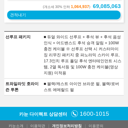
69,085,063
1,064,937
(개소세 30% 인하
)
견적내기
선루프 패키지
■ 듀얼 와이드 선루프 + 후석 뷰 + 후석 음성
인식 + 어드밴스드 후석 승객 알림 + 100W
충전 케이블 ※ 선루프 선택 시 커스터마이
징 리무진 패키지 중 파노라믹 스카이 루프,
17.3인치 루프 폴딩 후석 엔터테인먼트 시스
템, 2열 독서등 및 100W 충전 케이블(영상
지원) 미적용
트와일라잇 호라이
■ 블랙/캐스트 아이언 브라운 펄, 블랙/로버
즌 투톤
스트 에메랄드 펄
1600-1015
카눈 다이렉트 상담센터
카눈소개
이용약관
개인정보처리방침
이용문의