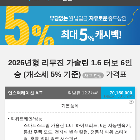
2026년형 리무진 가솔린 1.6 터보 6인
승 (개소세 5% 기준)
가격표
인스퍼레이션 A/T
휘발유 12.3
㎞/ℓ
70,150,000
(개소세 30% 인하
전)
파워트레인/성능
스마트스트림 가솔린 1.6T 하이브리드, 6단 자동변속기,
통합 주행 모드, 전자식 변속 칼럼, 전동식 파워 스티어
링, 후륜 멀티 링크 서스펜션