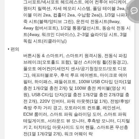
그서포트/넥서포트 헤드레스트, 에어 컨투어 바디케어,
원터치 릴랙션, 자세 메모리 시스템, 폴딩 테이블 2ea, 테
이블 미러 2ea, 컵홀더 2ea, 수납함 2ea)), 1/3열 나파가
죽 시트(블랙/앙티브 그린), 운전석 전동시트(8way,
4way 럼버서포트), 1/2열 통풍/열선시트, 동승석 전동 시
트(4way, 워크인 디바이스), 2~3열 슬라이딩 시트, 3열
독립 시트(리클라이닝)
편의
버튼시동 & 스마트키, 스마트키 원격시동, 전동식 파킹
브레이크(오토홀드 포함), 열선 스티어링 휠(진동경고),
풀오토 에어컨(미세먼지 센서/공기청정모드/오토 디포
그), 애프터블로우, 후석 루프 에어벤트, 마이크로 에어
필터, 하이패스, 패들쉬프트, 100W USB C타입 단자(1열
충전 1개/2열 충전 2개) 및 100W 충전 케이블(영상 지
원), USB C타입 단자(1열 충전 1개/2열 충전 2개/3열 충
전 2개), 220V 인버터, 파워 아웃렛(1열 1개), 전방/후방/
측방 주차 거리 경고, 오토라이트 컨트롤, 레인센서,
ECM 룸미러, 스마트 파워 슬라이딩 도어, 스마트 파워
테일게이트, 서라운드 뷰 모니터, 후측방 모니터, 디지털
키 2, 터치타입 아웃사이드 도어 핸들, 스마트폰 무선충
전(1열 1개/2열 2개), 워크 어웨이 락