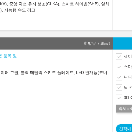
KA), 중앙 차선 유지 보조(CLKA), 스마트 하이빔(SHB), 앞차
W), 지능형 속도 경고
휘발유 7.8
㎞/ℓ
본 품목 및
세이
스마
이터 그릴, 블랙 메탈릭 스키드 플레이트, LED 안개등(코너
나파
딥 
3D
악세사
견적내