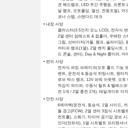
겐 헤드램프, LED 주간 주행등, 프론트
널 램프, 오토폴딩, 열선, 전동조절), 
코너 스텝, 스탠다드 데크
내장 사양
클러스터(3.5인치 모노 LCD), 전자식
2열 센터 암레스트 & 컵홀더, 우레탄 
그립, 선바이저(거울, 램프, 슬라이딩),
커티쉬 램프(1열), 2열 벤치 폴딩시트,
드 콘솔, 센터), Day & Night 룸미러
편의 사양
전자식 파킹 브레이크(오토 홀드 기능 포함
벤트, 운전석 & 동승석 히팅시트, 원터
로브 박스 램프, 12V 파워 아웃렛, 오
적감지 와이퍼, 수동식 틸트 & 텔레스코픽
전 1개 / 2열 충전 2개), 테일게이트 이
안전 사양
6에어백(운전석, 동승석, 1열 사이드, 커튼
돌 경고(FCW), 2열 센터 3점식 시트벨트, 
컨트롤), 소화기, 타이어 공기압 경보 시스
인더(전좌석), 1열 시트벨트 프리텐셔너