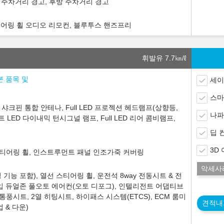
 주차거리 경고, 후방 주차거리 경고
스티어링 휠 오디오 리모컨, 블루투스 핸즈프리
휘발유 7.7
㎞/ℓ
본 품목 및
세이
스마
어, 샤크핀 통합 안테나, Full LED 프로젝션 헤드램프(상향등,
나파
 LED 다이내믹 턴시그널 램프, Full LED 리어 콤비램프,
딥 
3D
스티어링 휠, 인스트루먼트 패널 인조가죽 커버링
악세사
기능 포함), 열선 스티어링 휠, 운전석 8way 전동시트 & 전
 타입 듀얼존 풀오토 에어컨(오토 디포그), 인텔리전트 어댑티브
 통풍시트, 2열 히팅시트, 하이패스 시스템(ETCS), ECM 룸미
견적내
 & 다운)