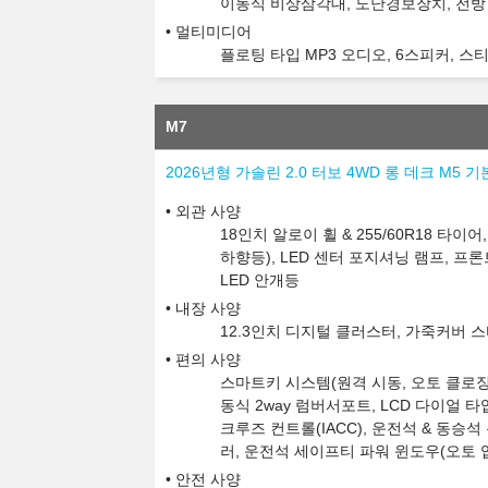
이동식 비상삼각대, 도난경보장치, 전방
멀티미디어
플로팅 타입 MP3 오디오, 6스피커, 
M7
2026년형 가솔린 2.0 터보 4WD 롱 데크 M5 기
외관 사양
18인치 알로이 휠 & 255/60R18 타이
하향등), LED 센터 포지셔닝 램프, 프론트
LED 안개등
내장 사양
12.3인치 디지털 클러스터, 가죽커버 
편의 사양
스마트키 시스템(원격 시동, 오토 클로징 
동식 2way 럼버서포트, LCD 다이얼
크루즈 컨트롤(IACC), 운전석 & 동승석
러, 운전석 세이프티 파워 윈도우(오토 업
안전 사양