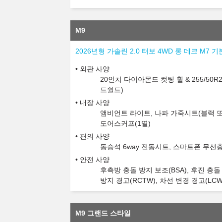
M9
2026년형 가솔린 2.0 터보 4WD 롱 데크 M7 기
외관 사양
20인치 다이아몬드 컷팅 휠 & 255/5
드쉴드)
내장 사양
앰비언트 라이트, 나파 가죽시트(블랙 또는
도어스커프(1열)
편의 사양
동승석 6way 전동시트, 스마트폰 무선충
안전 사양
후측방 충돌 방지 보조(BSA), 후진 충돌 
방지 경고(RCTW), 차선 변경 경고(LCW
M9 그랜드 스타일