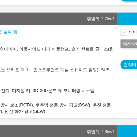
휘발유 7.7
㎞/ℓ
본 품목 및
세이
악세사
0R20 타이어, 아웃사이드 미러 퍼들램프, 솔라 컨트롤 글래스(윈
견적내
 브라운 택 1 + 인스트루먼트 패널 스웨이드 퀼팅), SUS
전기, 디지털 키, 3D 어라운드 뷰 모니터링 시스템
방지 보조(RCTA), 후측방 충돌 방지 경고(BSW), 후진 충돌
), 안전 하차 경고(SEW)
휘발유 7.8
㎞/ℓ