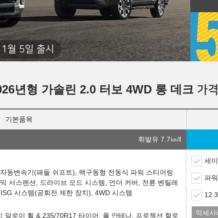
1월 5일 출시
026년형 가솔린 2.0 터보 4WD 롱 데크
가격
기본품목
휘발유 7.7
㎞/ℓ
세이
전자식 자동변속기(패들 쉬프트), 랙구동형 전동식 파워 스티어링
파워
다이내믹 서스펜션, 드라이브 모드 시스템, 언더 커버, 전륜 벤틸레
ISG 시스템(공회전 제한 장치), 4WD 시스템
12
악세사
알로이 휠 & 235/70R17 타이어, 폴 안테나, 프로젝션 할로