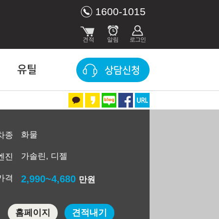
1600-1015
유틸
상담신청
화물
차종
가솔린, 디젤
엔진
가격
2,990~4,680
만원
홈페이지
견적내기