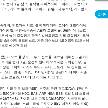
 LED 턴시그널 램프, 블랙컬러 아웃사이드 미러(LED 턴시그
머드가드, 에어로 블레이드 와이퍼, 유틸리티 루프랙, 리어범퍼
견적내
 변속레버, 인조가죽 시트, 블랙 인테리어, 그레이 헤드라이닝,
스티어링 휠, 운전석/동승석 A필러 그립핸들, B필러 어시스트
 펌핑식 높이 조절장치(운전석), 헤드램프 각도 조절장치, 도어
 1열 슬라이딩 헤드레스트, 가죽 기어노브, LED 룸램프(오버헤
, 마이크로 에어컨 필터
), 리모트 폴딩키, 크루즈 컨트롤, 매뉴얼 에어컨, 2열 에어
치 트리플 턴시그널, 운전석 원터치 오토다운 파워윈도우, 글
토 비상등 스위치, 가스식 후드 리프터, 오토라이트 컨트롤, 우
 스티어링 휠, C타입 USB 단자(1열 충전1개, 데이터 & 충
지 오픈 클로즈, LED 데크 라이트, 데크 후크
), 긴급 제동 보조(AEB), 부주의 운전 경고(DAW), 전방 추
ESC(가변형 HDC, BAS, ARP, HSA, ESS, 트레일러 스웨이
템(TPMS), 유아용 시트 고정장치(ISOFIX), 시트벨트 리마
 & 로드리미터, 스피드센싱 오토도어록(이머전시 언락 포함),