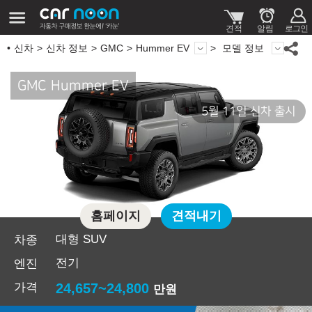
신차
신차 정보
GMC
Hummer EV
모델 정보
GMC Hummer EV
5월 11일 신차 출시
홈페이지
견적내기
대형 SUV
차종
전기
엔진
가격
24,657~24,800
만원