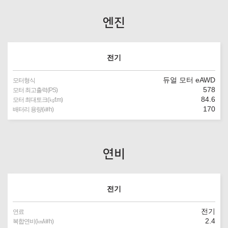
엔진
전기
듀얼 모터 eAWD
모터형식
578
모터 최고출력(PS)
84.6
모터 최대토크(㎏f.m)
170
배터리 용량(㎾h)
연비
전기
전기
연료
2.4
복합연비(㎞/㎾h)