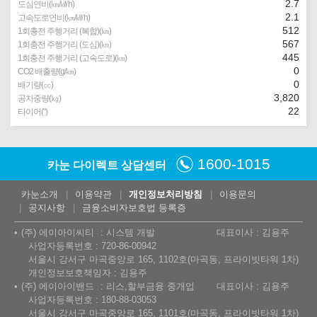
2.7
도심연비(㎞/㎾h)
2.1
고속도로연비(㎞/㎾h)
512
1회충전 주행거리 (복합)(㎞)
567
1회충전 주행거리 (도심)(㎞)
445
1회충전 주행거리 (고속도로)(㎞)
0
CO2 배출량(g/㎞)
0
배기량(㏄)
3,820
공차중량(㎏)
22
타이어(″)
1600-1015
카눈 다이렉트 상담센터
카눈소개
이용약관
개인정보처리방침
이용문의
공지사항
금융소비자보호법 등록증
(주) 에이아이씨티
시스템 개발
대표이사 : 김용주
사업자등록번호 : 720-86-00942
서울시 강서구 마곡중앙로 165, 1102호(마곡동, 프라이빗타워 1차)
개인정보보호책임자 : 김용주
(주) 에이아이밴드
리스,할부금융 중개업
대표이사 : 김용주
사업자등록번호 : 180-88-03053
서울시 강서구 마곡중앙로 165, 1101호(마곡동, 프라이빗타워 1차)