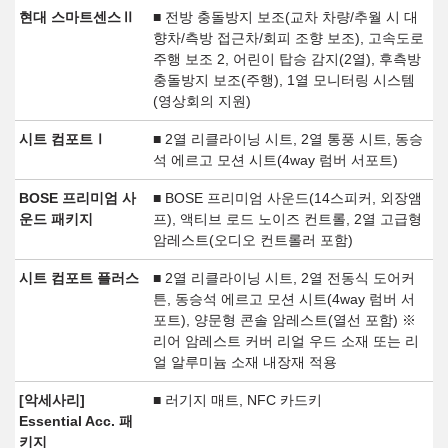
현대 스마트센스Ⅱ
■ 전방 충돌방지 보조(교차 차량/추월 시 대
향차/측방 접근차/회피 조향 보조), 고속도로
주행 보조 2, 어린이 탑승 감지(2열), 후측방
충돌방지 보조(주행), 1열 모니터링 시스템
(영상회의 지원)
시트 컴포트Ⅰ
■ 2열 리클라이닝 시트, 2열 통풍 시트, 동승
석 에르고 모션 시트(4way 럼버 서포트)
BOSE 프리미엄 사
■ BOSE 프리미엄 사운드(14스피커, 외장앰
운드 패키지
프), 액티브 로드 노이즈 컨트롤, 2열 고급형
암레스트(오디오 컨트롤러 포함)
시트 컴포트 플러스
■ 2열 리클라이닝 시트, 2열 전동식 도어커
튼, 동승석 에르고 모션 시트(4way 럼버 서
포트), 양문형 콘솔 암레스트(열선 포함) ※
리어 암레스트 커버 리얼 우드 소재 또는 리
얼 알루미늄 소재 내장재 적용
[악세사리]
■ 러기지 매트, NFC 카드키
Essential Acc. 패
키지