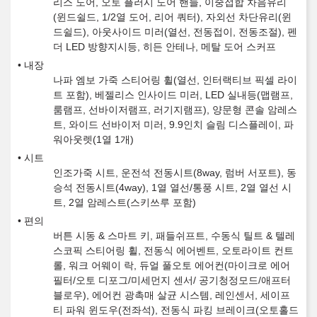
리스 도어, 오토 플러시 도어 핸들, 이중접합 차음유리
(윈드쉴드, 1/2열 도어, 리어 쿼터), 자외선 차단유리(윈
드쉴드), 아웃사이드 미러(열선, 전동접이, 전동조절), 펜
더 LED 방향지시등, 히든 안테나, 메탈 도어 스커프
내장
나파 엠보 가죽 스티어링 휠(열선, 인터랙티브 픽셀 라이
트 포함), 베젤리스 인사이드 미러, LED 실내등(맵램프,
룸램프, 선바이저램프, 러기지램프), 양문형 콘솔 암레스
트, 와이드 선바이저 미러, 9.9인치 슬림 디스플레이, 파
워아웃렛(1열 1개)
시트
인조가죽 시트, 운전석 전동시트(8way, 럼버 서포트), 동
승석 전동시트(4way), 1열 열선/통풍 시트, 2열 열선 시
트, 2열 암레스트(스키쓰루 포함)
편의
버튼 시동 & 스마트 키, 패들쉬프트, 수동식 틸트 & 텔레
스코픽 스티어링 휠, 전동식 에어벤트, 오토라이트 컨트
롤, 워크 어웨이 락, 듀얼 풀오토 에어컨(마이크로 에어
필터/오토 디포그/미세먼지 센서/ 공기청정모드/애프터
블로우), 에어컨 광촉매 살균 시스템, 레인센서, 세이프
티 파워 윈도우(전좌석), 전동식 파킹 브레이크(오토홀드