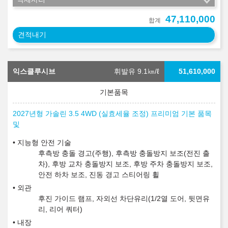
47,110,000
합계
견적내기
익스클루시브
휘발유 9.1
㎞/ℓ
51,610,000
2027년형 가솔린 3.5 4WD (실효세율 조정) 프리미엄 기본 품목
및
지능형 안전 기술
후측방 충돌 경고(주행), 후측방 충돌방지 보조(전진 출
차), 후방 교차 충돌방지 보조, 후방 주차 충돌방지 보조,
안전 하차 보조, 진동 경고 스티어링 휠
외관
후진 가이드 램프, 자외선 차단유리(1/2열 도어, 뒷면유
리, 리어 쿼터)
내장