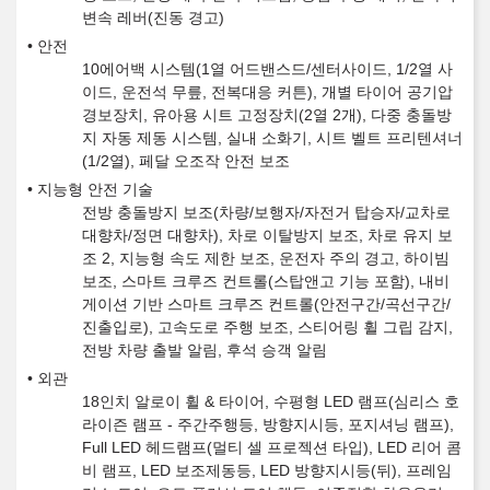
변속 레버(진동 경고)
안전
10에어백 시스템(1열 어드밴스드/센터사이드, 1/2열 사
이드, 운전석 무릎, 전복대응 커튼), 개별 타이어 공기압
경보장치, 유아용 시트 고정장치(2열 2개), 다중 충돌방
지 자동 제동 시스템, 실내 소화기, 시트 벨트 프리텐셔너
(1/2열), 페달 오조작 안전 보조
지능형 안전 기술
전방 충돌방지 보조(차량/보행자/자전거 탑승자/교차로
대향차/정면 대향차), 차로 이탈방지 보조, 차로 유지 보
조 2, 지능형 속도 제한 보조, 운전자 주의 경고, 하이빔
보조, 스마트 크루즈 컨트롤(스탑앤고 기능 포함), 내비
게이션 기반 스마트 크루즈 컨트롤(안전구간/곡선구간/
진출입로), 고속도로 주행 보조, 스티어링 휠 그립 감지,
전방 차량 출발 알림, 후석 승객 알림
외관
18인치 알로이 휠 & 타이어, 수평형 LED 램프(심리스 호
라이즌 램프 - 주간주행등, 방향지시등, 포지셔닝 램프),
Full LED 헤드램프(멀티 셀 프로젝션 타입), LED 리어 콤
비 램프, LED 보조제동등, LED 방향지시등(뒤), 프레임