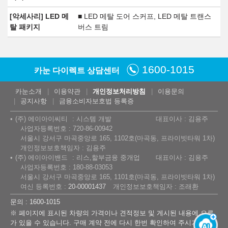
[악세사리] LED 메
■ LED 메탈 도어 스커프, LED 메탈 트랜스
탈 패키지
버스 트림
1600-1015
카눈 다이렉트 상담센터
카눈소개
이용약관
개인정보처리방침
이용문의
공지사항
금융소비자보호법 등록증
(주) 에이아이씨티
시스템 개발
대표이사 : 김용주
사업자등록번호 : 720-86-00942
서울시 강서구 마곡중앙로 165, 1102호(마곡동, 프라이빗타워 1차)
개인정보보호책임자 : 김용주
(주) 에이아이밴드
리스,할부금융 중개업
대표이사 : 김용주
사업자등록번호 : 180-88-03053
서울시 강서구 마곡중앙로 165, 1101호(마곡동, 프라이빗타워 1차)
여신 등록번호 :
20-00001437
개인정보보호책임자 : 조래환
문의 : 1600-1015
※ 페이지에 표시된 차량의 가격이나 견적정보 및 게시된 내용에 오류
가 있을 수 있습니다. 구매 계약 전에 다시 한번 확인하여 주시기 바랍