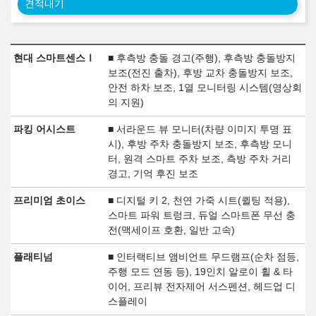
견적내기
현대 스마트센스Ⅰ
■ 후측방 충돌 경고(주행), 후측방 충돌방지
보조(전진 출차), 후방 교차 충돌방지 보조,
안전 하차 보조, 1열 모니터링 시스템(영상회
의 지원)
파킹 어시스트
■ 서라운드 뷰 모니터(차량 이미지 투명 표
시), 후방 주차 충돌방지 보조, 후측방 모니
터, 원격 스마트 주차 보조, 측방 주차 거리
경고, 기억 후진 보조
프리미엄 초이스
■ 디지털 키 2, 천연 가죽 시트(퀼팅 적용),
스마트 파워 트렁크, 듀얼 스마트폰 무선 충
전(맥세이프 호환, 일반 고속)
플래티넘
■ 인터랙티브 앰비언트 무드램프(순차 점등,
주행 모드 연동 등), 19인치 알로이 휠 & 타
이어, 프리뷰 전자제어 서스펜션, 헤드업 디
스플레이