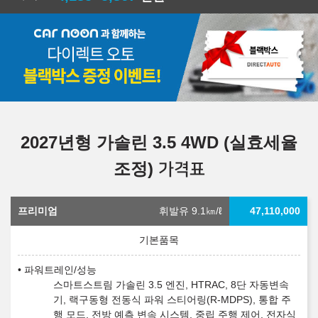
2027년형 가솔린 3.5 4WD (실효세율
조정)
가격표
프리미엄
휘발유 9.1
㎞/ℓ
47,110,000
파워트레인/성능
스마트스트림 가솔린 3.5 엔진, HTRAC, 8단 자동변속
기, 랙구동형 전동식 파워 스티어링(R-MDPS), 통합 주
행 모드, 전방 예측 변속 시스템, 중립 주행 제어, 전자식