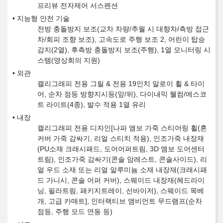
프리뷰 전자제어 서스펜션
지능형 안전 기술
전방 충돌방지 보조(교차 차량/추월 시 대향차/측방 접근
차/회피 조향 보조), 고속도로 주행 보조 2, 어린이 탑승
감지(2열), 후측방 충돌방지 보조(주행), 1열 모니터링 시
스템(영상회의 지원)
외관
캘리그래피 전용 그릴 & 전용 19인치 알로이 휠 & 타이
어, 순차 점등 방향지시등(앞/뒤), 다이내믹 웰컴/에스코
트 라이트(4종), 발수 적용 1열 유리
내장
캘리그래피 전용 디자인[나파 엠보 가죽 스티어링 휠(혼
커버 가죽 감싸기, 리얼 스티치 적용), 인조가죽 내장재
(PU소재 크래시패드, 도어어퍼트림, 3D 엠보 도어센터
트림), 인조가죽 감싸기(콘솔 암레스트, 콘솔사이드), 리
얼 우드 소재 또는 리얼 알루미늄 소재 내장재(크래시패
드 가니시, 콘솔 어퍼 커버), 스웨이드 내장재(헤드라이
닝, 필라트림, 패키지트레이, 선바이저), 스웨이드 목베
개, 고급 카매트], 인터랙티브 앰비언트 무드램프(순차
점등, 주행 모드 연동 등)