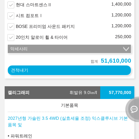
1,400,000
현대 스마트센스Ⅱ
1,200,000
시트 컴포트Ⅰ
1,200,000
BOSE 프리미엄 사운드 패키지
250,000
20인치 알로이 휠 & 타이어
악세사리
51,610,000
합계
견적내기
캘리그래피
휘발유 9.0
㎞/ℓ
57,770,000
2027년형 가솔린 3.5 4WD (실효세율 조정) 익스클루시브 기본
품목 및
파워트레인