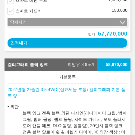
스마트 비전 루프
150,000
스마트 카드키
악세사리
57,770,000
합계
견적내기
캘리그래피 블랙 잉크
휘발유 8.9
㎞/ℓ
58,670,000
2027년형 가솔린 3.5 4WD (실효세율 조정) 캘리그래피 기본 품
목 및
외관
블랙 잉크 전용 블랙 외관 디자인(라디에이터 그릴, 범퍼
그릴, 범퍼 몰딩, 램프 몰딩, 사이드 가니시, 오토 플러시
도어 핸들 데코, DLO 몰딩, 엠블럼), 20인치 블랙 잉크
전용 블랙 알로이 휠 & 피렐리 타이어, ※ 외장 색상 : 어