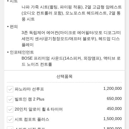
시트
나파 가죽 시트(퀼팅, 파이핑 적용), 2열 고급형 암레스트
(오디오 컨트롤러 포함), 모노포스트 헤드레스트, 2열 통
풍 시트
편의
3존 독립제어 에어컨(마이크로 에어필터/오토 디포그/미
세먼지 센서/공기청정모드/애프터 블로우), 헤드업 디스
플레이
인포테인먼트
BOSE 프리미엄 사운드(14스피커, 외장앰프), 액티브 로
드 노이즈 컨트롤
1,200,000
파노라마 선루프
650,000
빌트인 캠 2 Plus
450,000
20인치 알로이 휠 & 타이어
1,500,000
시트 컴포트 플러스
1,800,000